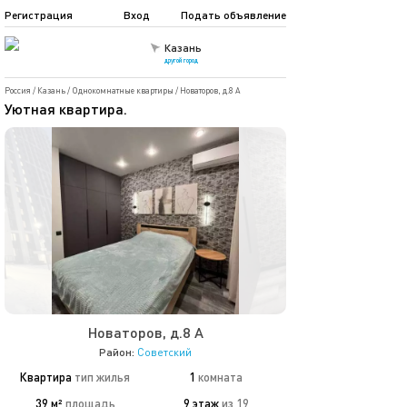
Регистрация
Вход
Подать объявление
Казань
другой город
Россия
/
Казань
/
Однокомнатные квартиры
/
Новаторов, д.8 А
Уютная квартира.
Новаторов, д.8 А
Район:
Советский
Квартира
тип жилья
1
комната
39 м²
площадь
9 этаж
из 19