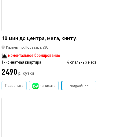
Ещё фото
40м²
10 мин до центра, мега, книту.
Мега икеа прос
Казань, пр.Победы, д.230
моментальное бронирование
1-комнатная квартира
4 спальных мест
1-комнатная квартира
2490
р.
сутки
от
Позвонить
написать
Забронировать
подробнее
обновлено 05.09.2021
Ещё фото