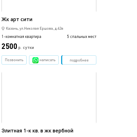
35м²
Жк арт сити
1ком рядом с ме
Казань, ул.Николая Ершова, д.62в
1-комнатная квартира
5 спальных мест
1-комнатная квартира
2500
1700
р.
сутки
Позвонить
написать
Забронировать
подробнее
обновлено 02.07.2026
Ещё фото
42м²
Элитная 1-к кв. в жк вербной
1 ком.квартира