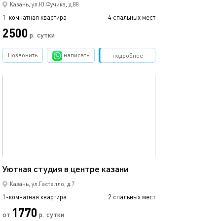
Казань, ул.Ю.Фучика, д.88
1-комнатная квартира
4 спальных мест
1-комнатная квартира
2500
2500
р.
сутки
Позвонить
написать
Забронировать
подробнее
обновлено 22.03.2022
Ещё фото
25м²
Уютная студия в центре казани
Студия с балко
Казань, ул.Гастелло, д.7
1-комнатная квартира
2 спальных мест
1-комнатная квартира
1770
от
р.
сутки
от