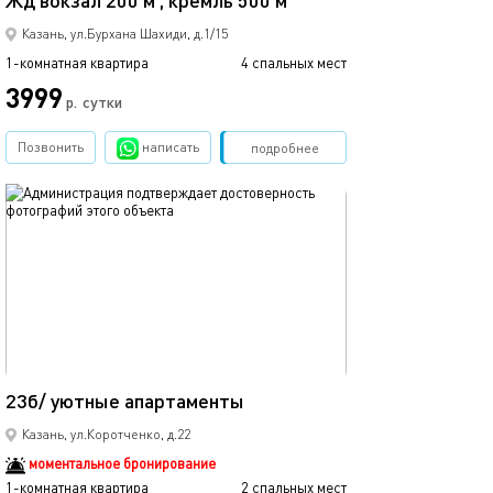
Жд вокзал 200 м , кремль 500 м
Казань, ул.Бурхана Шахиди, д.1/15
1-комнатная квартира
4 спальных мест
1-комнатная квартира
3999
р.
сутки
от
Позвонить
написать
Забронировать
подробнее
обновлено 25.03.2022
Ещё фото
15м²
23б/ уютные апартаменты
45а/уютные ап
Казань, ул.Коротченко, д.22
моментальное бронирование
1-комнатная квартира
2 спальных мест
1-комнатная квартира