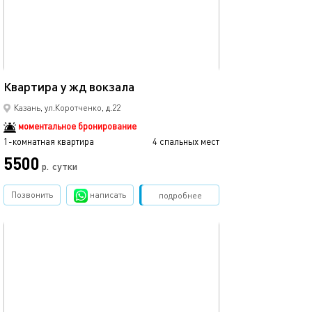
Ещё фото
45м²
Квартира у жд вокзала
Квартира в цен
Казань, ул.Коротченко, д.22
моментальное бронирование
1-комнатная квартира
4 спальных мест
1-комнатная квартира
5500
3500
р.
сутки
Позвонить
написать
Забронировать
подробнее
обновлено 12.03.2024
Ещё фото