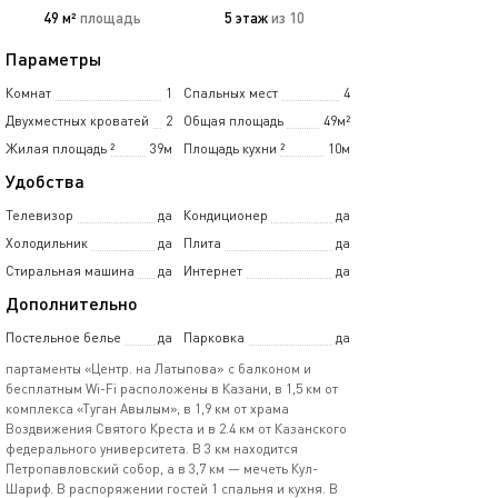
49 м²
площадь
5 этаж
из 10
Параметры
Комнат
1
Спальных мест
4
Двухместных кроватей
2
Общая площадь
49м²
Жилая площадь
²
39м
Площадь кухни
²
10м
Удобства
Телевизор
да
Кондиционер
да
Холодильник
да
Плита
да
Стиральная машина
да
Интернет
да
Дополнительно
Постельное белье
да
Парковка
да
партаменты «Центр. на Латыпова» с балконом и
бесплатным Wi-Fi расположены в Казани, в 1,5 км от
комплекса «Туган Авылым», в 1,9 км от храма
Воздвижения Святого Креста и в 2.4 км от Казанского
федерального университета. В 3 км находится
Петропавловский собор, а в 3,7 км — мечеть Кул-
Шариф. В распоряжении гостей 1 спальня и кухня. В