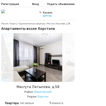
Регистрация
Вход
Подать объявление
Казань
другой город
Россия
/
Казань
/
Однокомнатные квартиры
/
Масгута Латыпова, д.58
Апартаменты возле Корстона
Масгута Латыпова, д.58
Район:
Вахитовский
Рядом:
Корстон
Квартира
тип жилья
1
комната