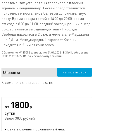
апартаментах установлены телевизор с плоским
экраном и кондиционер. Гостям предоставляются
полотенца и постельное белье за дополнительную
плату. Время заезда гостей с 14:00 до 22:00, время
отъезда с 8:00 до 11:00, поздний заезд и ранний выезд
осуществляется за отдельную плату. Площадь
Свободы находится в 2,5 км, а мечеть аль-Марджани
— в 2,6 км. Международный аэропорт Казань
находится в 21 км от комплекса
Объявление №135012 размещено: 04.04.2022 18:34:48, обновлено:
07.05.2022 15:27:09 (по московскому времени)
Отзывы
написать свой
К сожалению отзывов пока нет.
1800
от
р.
сутки
Залог 3000 рублей
• цена включает проживание 4 чел.