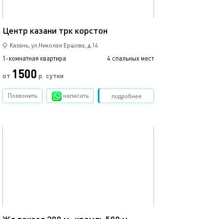
37м²
Центр казани трк корстон
Кремлевская, ц
Казань, ул.Николая Ершова, д.14
1-комнатная квартира
4 спальных мест
1-комнатная квартира
1500
3500
от
р.
сутки
Позвонить
написать
Забронировать
подробнее
обновлено 11.08.2025
Ещё фото
35м²
23а/очаровател