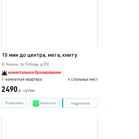
Ещё фото
40м²
10 мин до центра, мега, книту.
Мега икеа прос
Казань, пр.Победы, д.230
моментальное бронирование
1-комнатная квартира
4 спальных мест
1-комнатная квартира
2490
р.
сутки
от
Позвонить
написать
Забронировать
подробнее
обновлено 05.09.2021