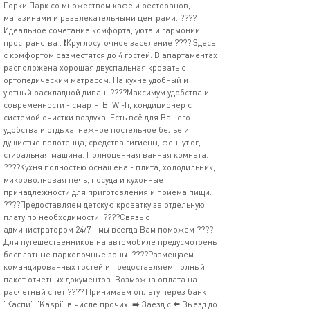
Горки Парк со множеством кафе и ресторанов,
магазинами и развлекательными центрами. ????
Идеальное сочетание комфорта, уюта и гармонии
пространства . ❗Круглосуточное заселение ????️ Здесь
с комфортом разместятся до 4 гостей. В апартаментах
расположена хорошая двуспальная кровать с
ортопедическим матрасом. На кухне удобный и
уютный раскладной диван. ????Максимум удобства и
современности - смарт-ТВ, Wi-fi, кондиционер с
системой очистки воздуха. Есть всё для Вашего
удобства и отдыха: нежное постельное белье и
душистые полотенца, средства гигиены, фен, утюг,
стиральная машина. Полноценная ванная комната.
????️Кухня полностью оснащена - плита, холодильник,
микроволновая печь, посуда и кухонные
принадлежности для приготовления и приема пищи.
????Предоставляем детскую кроватку за отдельную
плату по необходимости. ????Связь с
администратором 24/7 - мы всегда Вам поможем ????
Для путешественников на автомобиле предусмотрены
бесплатные парковочные зоны. ????Размещаем
командированных гостей и предоставляем полный
пакет отчетных документов. Возможна оплата на
расчетный счет ???? Принимаем оплату через банк
"Каспи" "Kaspi" в числе прочих. ➡️ Заезд с ⬅️ Выезд до