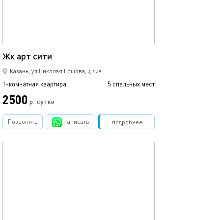
Ещё фото
35м²
Жк арт сити
1ком рядом с ме
Казань, ул.Николая Ершова, д.62в
1-комнатная квартира
5 спальных мест
1-комнатная квартира
2500
1700
р.
сутки
Позвонить
написать
Забронировать
подробнее
обновлено 02.07.2026
Ещё фото