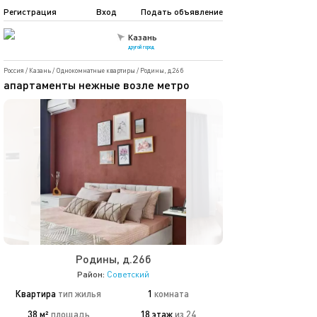
Регистрация
Вход
Подать объявление
Казань
другой город
Россия
/
Казань
/
Однокомнатные квартиры
/
Родины, д.26б
апартаменты нежные возле метро
Родины, д.26б
Район:
Советский
Квартира
тип жилья
1
комната
38 м²
площадь
18 этаж
из 24