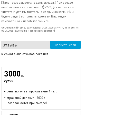
❗Залог возвращается в день выезда. ❗При заезде
необходимо иметь паспорт. ☝???? Для нас важны
чистота и уют, мы тщательно следим за этим. ✨Мы
будем рады Вас принять, сделаем Ваш отдых
комфортным и незабываемым ✨
Объявление №158962 размещено: 04.09.2025 06:49:14, обновлено:
06.09.2025 15:35:52 (по московскому времени)
Отзывы
написать свой
К сожалению отзывов пока нет.
3000
р.
сутки
• цена включает проживание 4 чел.
• страховой депозит - 3000 р.
(возвращается при выезде)