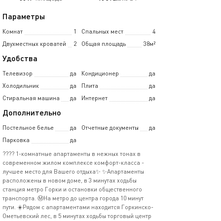
Параметры
Комнат
1
Спальных мест
4
Двухместных кроватей
2
Общая площадь
38м²
Удобства
Телевизор
да
Кондиционер
да
Холодильник
да
Плита
да
Стиральная машина
да
Интернет
да
Дополнительно
Постельное белье
да
Отчетные документы
да
Парковка
да
???? 1-комнатные апартаменты в нежных тонах в
современном жилом комплексе комфорт-класса -
лучшее место для Вашего отдыха✨ ✨Апартаменты
расположены в новом доме, в 3 минутах ходьбы
станция метро Горки и остановки общественного
транспорта. Ⓜ️На метро до центра города 10 минут
пути. ☀️Рядом с апартаментами находится Горкинско-
Ометьевский лес, в 5 минутах ходьбы торговый центр