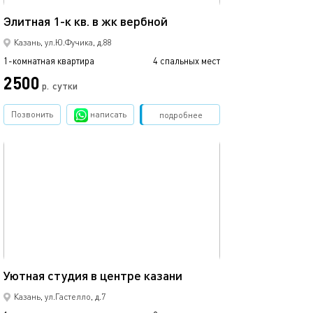
42м²
Элитная 1-к кв. в жк вербной
1 ком.квартира
Казань, ул.Ю.Фучика, д.88
1-комнатная квартира
4 спальных мест
1-комнатная квартира
2500
2500
р.
сутки
Позвонить
написать
Забронировать
подробнее
обновлено 22.03.2022
Ещё фото
25м²
Уютная студия в центре казани
Студия с балко
Казань, ул.Гастелло, д.7