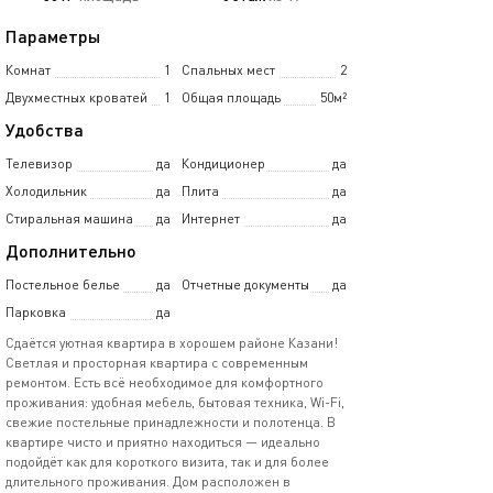
Параметры
Комнат
1
Спальных мест
2
Двухместных кроватей
1
Общая площадь
50м²
Удобства
Телевизор
да
Кондиционер
да
Холодильник
да
Плита
да
Стиральная машина
да
Интернет
да
Дополнительно
Постельное белье
да
Отчетные документы
да
Парковка
да
Сдаётся уютная квартира в хорошем районе Казани!
Светлая и просторная квартира с современным
ремонтом. Есть всё необходимое для комфортного
проживания: удобная мебель, бытовая техника, Wi-Fi,
свежие постельные принадлежности и полотенца. В
квартире чисто и приятно находиться — идеально
подойдёт как для короткого визита, так и для более
длительного проживания. Дом расположен в