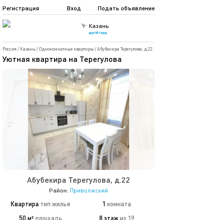
Регистрация
Вход
Подать объявление
Казань
другой город
Россия
/
Казань
/
Однокомнатные квартиры
/
Абубекира Терегулова, д.22
Уютная квартира на Терегулова
Абубекира Терегулова, д.22
Район:
Приволжский
Квартира
тип жилья
1
комната
50 м²
площадь
8 этаж
из 19