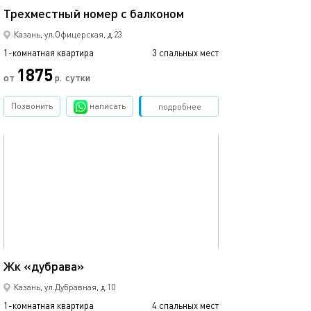
Трехместный номер с балконом
4-х местный но
Казань, ул.Офицерская, д.23
1-комнатная квартира
3 спальных мест
1-комнатная квартира
1875
от
р.
сутки
от
Позвонить
написать
Забронировать
подробнее
обновлено 10.12.2024
Ещё фото
46м²
Жк «дубрава»
Уютная студия в
Казань, ул.Дубравная, д.10
1-комнатная квартира
4 спальных мест
1-комнатная квартира