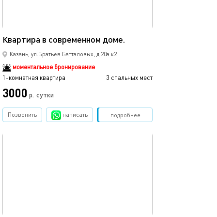
35м²
Квартира в современном доме.
Новая однокомн
Казань, ул.Братьев Батталовых, д.20а к2
моментальное бронирование
1-комнатная квартира
3 спальных мест
1-комнатная квартира
3000
3500
р.
сутки
Позвонить
написать
Забронировать
подробнее
обновлено 02.04.2024
Ещё фото
25м²