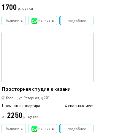
1700
р.
сутки
от
Позвонить
написать
Забронировать
подробнее
обновлено 22.03.2022
Ещё фото
42м²
Просторная студия в казани
Уютная студия в
Казань, ул.Роторная, д.27В
1-комнатная квартира
4 спальных мест
1-комнатная квартира
2250
от
р.
сутки
от
Позвонить
написать
Забронировать
подробнее