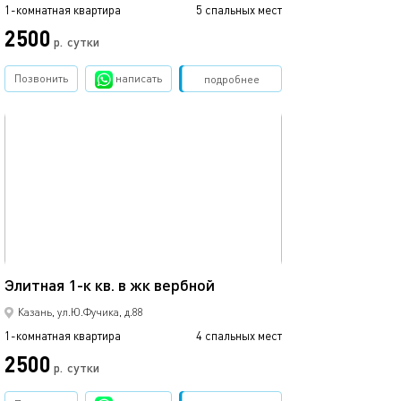
1-комнатная квартира
5 спальных мест
1-комнатная квартира
2500
1700
р.
сутки
Позвонить
написать
Забронировать
подробнее
обновлено 02.07.2026
Ещё фото
42м²
Элитная 1-к кв. в жк вербной
1 ком.квартира
Казань, ул.Ю.Фучика, д.88
1-комнатная квартира
4 спальных мест
1-комнатная квартира
2500
2500
р.
сутки