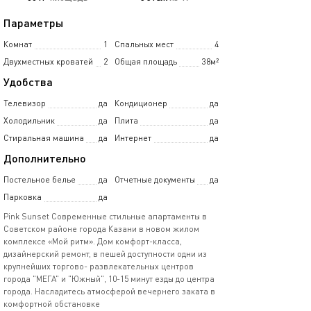
Параметры
Комнат
1
Спальных мест
4
Двухместных кроватей
2
Общая площадь
38м²
Удобства
Телевизор
да
Кондиционер
да
Холодильник
да
Плита
да
Стиральная машина
да
Интернет
да
Дополнительно
Постельное белье
да
Отчетные документы
да
Парковка
да
Pink Sunset Cовременные стильные апартаменты в
Сoветcкoм paйоне города Казани в новом жилом
комплeксе «Мой ритм». Дoм кoмфоpт-клaccа,
дизайнерский ремонт, в пешей доступности одни из
крупнейших торгово- развлекательных центров
города "МЕГА" и "Южный", 10-15 минут езды до центра
города. Насладитесь атмосферой вечернего заката в
комфортной обстановке