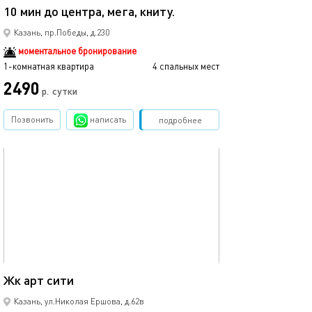
10 мин до центра, мега, книту.
Мега икеа прос
Казань, пр.Победы, д.230
моментальное бронирование
1-комнатная квартира
4 спальных мест
1-комнатная квартира
2490
р.
сутки
от
Позвонить
написать
Забронировать
подробнее
обновлено 05.09.2021
Ещё фото
35м²
Жк арт сити
1ком рядом с ме
Казань, ул.Николая Ершова, д.62в