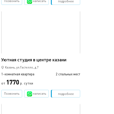
Позвонить
написать
Забронировать
подробнее
обновлено 22.03.2022
Ещё фото
25м²
Уютная студия в центре казани
Студия с балко
Казань, ул.Гастелло, д.7
1-комнатная квартира
2 спальных мест
1-комнатная квартира
1770
от
р.
сутки
от
Позвонить
написать
Забронировать
подробнее
обновлено 07.05.2022