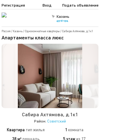
Регистрация
Вход
Подать объявление
Казань
другой город
Россия
/
Казань
/
Однокомнатные квартиры
/
Сабира Ахтямова, д.1к1
Апартаменты класса люкс
Сабира Ахтямова, д.1к1
Район:
Советский
Квартира
тип жилья
1
комната
38 м²
площадь
5 этаж
из 17