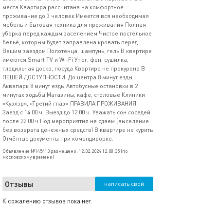
места Квартира рассчитана на комфортное
проживание до 3 человек Имеется вся необходимая
мебель и бытовая техника для проживания Полная
уборка перед каждым заселением Чистое постельное
бельё, которым будет заправлена кровать перед
Вашим заездом Полотенца, шампунь, гель В квартире
имеются Smаrt ТV и Wi-Fi Утюг, фен, сушилка,
гладильная доска, посуда Квартира не прокурена В
ПЕШЕЙ ДОСТУПНОСТИ: До центра 8 минут езды
Аквапарк 8 минут езды Автобусные остановки в 2
минутах ходьбы Магазины, кафе, столовые Клиники
«Кузлэр», «Третий глаз» ПРАВИЛА ПРОЖИВАНИЯ:
Заезд с 14:00 ч. Выезд до 12:00 ч. Уважать сон соседей
после 22:00 ч Под мероприятия не сдаём (выселение
без возврата денежных средств) В квартире не курить
Отчётные документы при командировке.
Объявление №145413 размещено: 12.02.2024 12:08:35 (по
московскому времени)
Отзывы
написать свой
К сожалению отзывов пока нет.