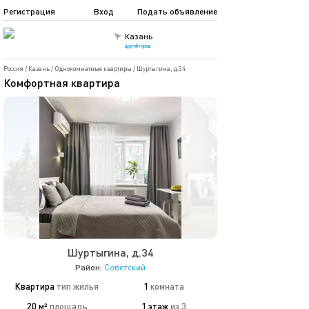
Регистрация
Вход
Подать объявление
Казань
другой город
Россия
/
Казань
/
Однокомнатные квартиры
/
Шуртыгина, д.34
Комфортная квартира
Шуртыгина, д.34
Район:
Советский
Квартира
тип жилья
1
комната
20 м²
площадь
1 этаж
из 3