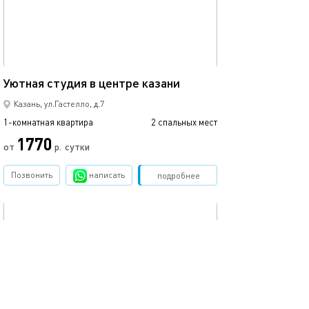
Ещё фото
25м²
Уютная студия в центре казани
Студия с балко
Казань, ул.Гастелло, д.7
1-комнатная квартира
2 спальных мест
1-комнатная квартира
1770
от
р.
сутки
от
Позвонить
написать
Забронировать
подробнее
обновлено 07.05.2022
Ещё фото