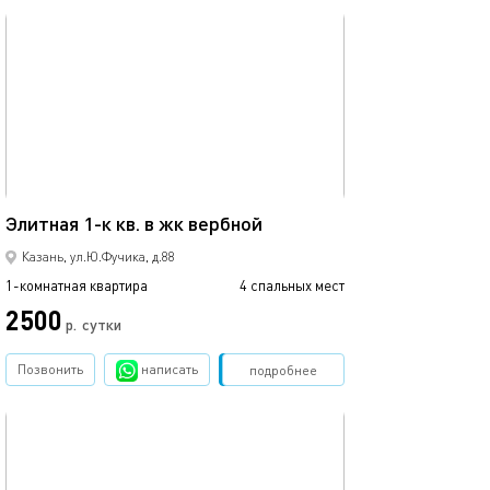
обновлено 02.07.2026
Ещё фото
42м²
Элитная 1-к кв. в жк вербной
1 ком.квартира
Казань, ул.Ю.Фучика, д.88
1-комнатная квартира
4 спальных мест
1-комнатная квартира
2500
2500
р.
сутки
Позвонить
написать
Забронировать
подробнее
обновлено 22.03.2022