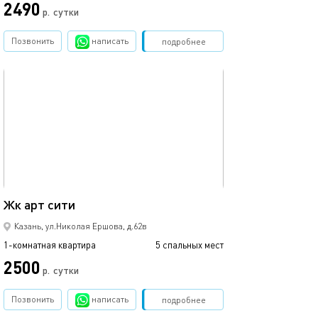
2490
р.
сутки
от
Позвонить
написать
Забронировать
подробнее
обновлено 05.09.2021
Ещё фото
35м²
Жк арт сити
1ком рядом с ме
Казань, ул.Николая Ершова, д.62в
1-комнатная квартира
5 спальных мест
1-комнатная квартира
2500
1700
р.
сутки
Позвонить
написать
Забронировать
подробнее