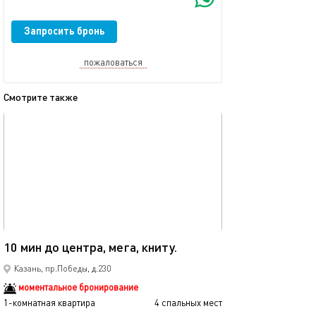
Запросить бронь
пожаловаться
Смотрите также
обновлено 08.12.2025
Ещё фото
40м²
10 мин до центра, мега, книту.
Мега икеа прос
Казань, пр.Победы, д.230
моментальное бронирование
1-комнатная квартира
4 спальных мест
1-комнатная квартира