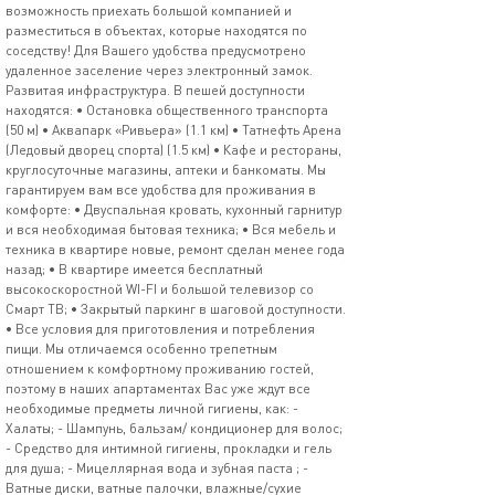
возможность приехать большой компанией и
разместиться в объектах, которые находятся по
соседству! Для Вашего удобства предусмотрено
удаленное заселение через электронный замок.
Развитая инфраструктура. В пешей доступности
находятся: • Остановка общественного транспорта
(50 м) • Аквапарк «Ривьера» (1.1 км) • Татнефть Арена
(Ледовый дворец спорта) (1.5 км) • Кафе и рестораны,
круглосуточные магазины, аптеки и банкоматы. Мы
гарантируем вам все удобства для проживания в
комфорте: • Двуспальная кровать, кухонный гарнитур
и вся необходимая бытовая техника; • Вся мебель и
техника в квартире новые, ремонт сделан менее года
назад; • В квартире имеется бесплатный
высокоскоростной WI-FI и большой телевизор со
Смарт ТВ; • Закрытый паркинг в шаговой доступности.
• Все условия для приготовления и потребления
пищи. Мы отличаемся особенно трепетным
отношением к комфортному проживанию гостей,
поэтому в наших апартаментах Вас уже ждут все
необходимые предметы личной гигиены, как: -
Халаты; - Шампунь, бальзам/ кондиционер для волос;
- Средство для интимной гигиены, прокладки и гель
для душа; - Мицеллярная вода и зубная паста ; -
Ватные диски, ватные палочки, влажные/сухие