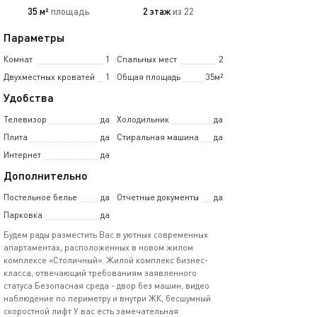
35 м²
площадь
2 этаж
из 22
Параметры
Комнат
1
Спальных мест
2
Двухместных кроватей
1
Общая площадь
35м²
Удобства
Телевизор
да
Холодильник
да
Плита
да
Стиральная машина
да
Интернет
да
Дополнительно
Постельное белье
да
Отчетные документы
да
Парковка
да
Будем рады разместить Вас в уютных современных
апартаментах, расположенных в новом жилом
комплексе «Столичный». Жилой комплекс бизнес-
класса, отвечающий требованиям заявленного
статуса.Безопасная среда - двор без машин, видео
наблюдение по периметру и внутри ЖК, бесшумный
скоростной лифт У вас есть замечательная