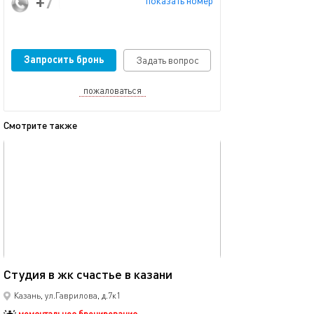
+7 (987) 260-78-88
показать номер
Запросить бронь
Задать вопрос
пожаловаться
Смотрите также
обновлено 04.01.2026
Ещё фото
40м²
Студия в жк счастье в казани
Рядом с центро
Казань, ул.Гаврилова, д.7к1