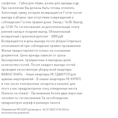
салфетки; - Губка для обуви, ролик для одежды и др.
При заселении Вы должны быть готовы оплатить
Залоговую сумму, которая возвращается Гостю после
выезда и уборки, при отсутствии повреждений и
соблюдении Гостем правил дома. Заезд с 14:00. Выезд
до 12:00. По согласованию за дополнительную плату
ранний заезд и поздний выезд. Обязательный
возвратный страховой депозит - 2000 руб.
Возвращается в день выезда после уборки (отдельно
оплачивается) при соблюдении правил проживания.
Жильё предоставляется только на основании
документов. Цена аренды зависит от срока
бронирования, праздничных и выходных дней,
количества гостей. После каждого выезда гостей
проводим качественную уборку всей квартиры.
ВАЖНО ЗНАТЬ: - Наши квартиры НЕ СДАЮТСЯ для
шумных мероприятий - В наших квартирах НЕ КУРЯТ(
в том числе электронные сигареты и кальян), для
этого у нас предусмотрены спец.отведенные места
(балкон на этаже) - Проживание более двух взрослых
человек по согласованию За несоблюдение
предусмотрен штраф в размере залога.
Объявление №142207 размещено: 04.07.2023 10:56:03 (по
московскому времени)