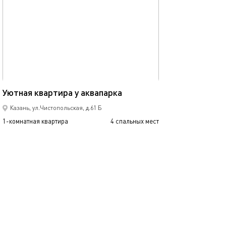
Ещё фото
40м²
Квартира у аква
Уютная квартира у аквапарка
Казань, ул.Чистопольская, д.61 Б
1-комнатная квартира
4 спальных мест
1-комнатная квартира
2500
от
р.
сутки
от
Позвонить
написать
Забронировать
подробнее
обновлено 27.12.2022