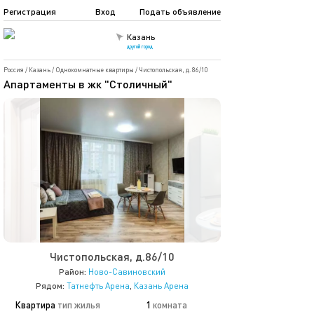
Регистрация
Вход
Подать объявление
Казань
другой город
Россия
/
Казань
/
Однокомнатные квартиры
/
Чистопольская, д. 86/10
Апартаменты в жк "Столичный"
Чистопольская, д.86/10
Район:
Ново-Савиновский
Рядом:
Татнефть Арена
,
Казань Арена
Квартира
тип жилья
1
комната