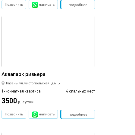
Позвонить
написать
Забронировать
подробнее
обновлено 09.03.2024
Ещё фото
44м²
Аквапарк ривьера
С видом на кол
Казань, ул.Чистопольская, д.61Б
1-комнатная квартира
4 спальных мест
1-комнатная квартира
3500
р.
сутки
от
Позвонить
написать
Забронировать
подробнее
обновлено 27.12.2022