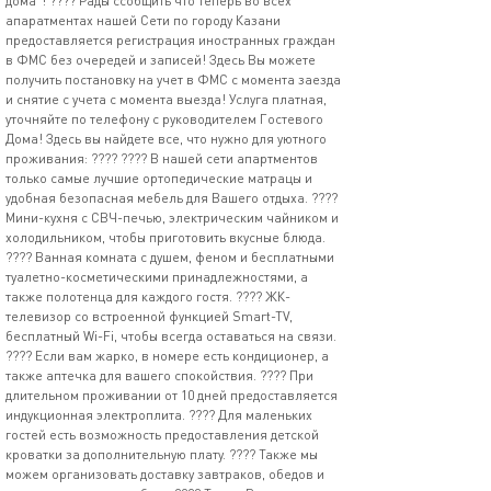
дома"! ???? Рады ссобщить что теперь во всех
апаратментах нашей Сети по городу Казани
предоставляется регистрация иностранных граждан
в ФМС без очередей и записей! Здесь Вы можете
получить постановку на учет в ФМС с момента заезда
и снятие с учета с момента выезда! Услуга платная,
уточняйте по телефону с руководителем Гостевого
Дома! Здесь вы найдете все, что нужно для уютного
проживания: ???? ????️ В нашей сети апартментов
только самые лучшие ортопедические матрацы и
удобная безопасная мебель для Вашего отдыха. ????
Мини-кухня с СВЧ-печью, электрическим чайником и
холодильником, чтобы приготовить вкусные блюда.
???? Ванная комната с душем, феном и бесплатными
туалетно-косметическими принадлежностями, а
также полотенца для каждого гостя. ???? ЖК-
телевизор со встроенной функцией Smart-TV,
бесплатный Wi-Fi, чтобы всегда оставаться на связи.
????️ Если вам жарко, в номере есть кондиционер, а
также аптечка для вашего спокойствия. ???? При
длительном проживании от 10 дней предоставляется
индукционная электроплита. ???? Для маленьких
гостей есть возможность предоставления детской
кроватки за дополнительную плату. ???? Также мы
можем организовать доставку завтраков, обедов и