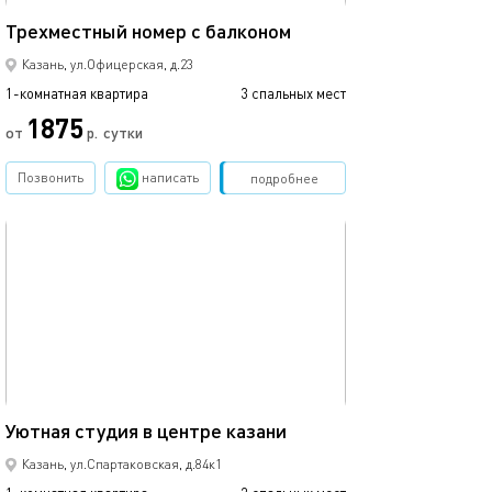
25м²
Трехместный номер с балконом
4-х местный но
Казань, ул.Офицерская, д.23
1-комнатная квартира
3 спальных мест
1-комнатная квартира
1875
от
р.
сутки
от
Позвонить
написать
Забронировать
подробнее
обновлено 22.03.2022
Ещё фото
20м²
Уютная студия в центре казани
Уютные апартам
Казань, ул.Спартаковская, д.84к1