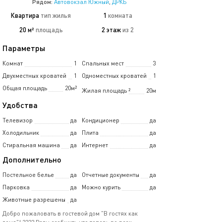
Рядом:
Автовокзал Южный
,
ДРКБ
Квартира
тип жилья
1
комната
20 м²
площадь
2 этаж
из 2
Параметры
Комнат
1
Спальных мест
3
Двухместных кроватей
1
Одноместных кроватей
1
Общая площадь
20м²
Жилая площадь
²
20м
Удобства
Телевизор
да
Кондиционер
да
Холодильник
да
Плита
да
Стиральная машина
да
Интернет
да
Дополнительно
Постельное белье
да
Отчетные документы
да
Парковка
да
Можно курить
да
Животные разрешены
да
Добро пожаловать в гостевой дом "В гостях как