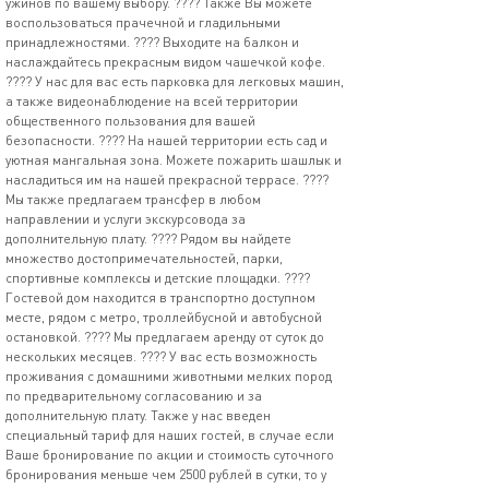
ужинов по вашему выбору. ???? Также Вы можете
воспользоваться прачечной и гладильными
принадлежностями. ???? Выходите на балкон и
наслаждайтесь прекрасным видом чашечкой кофе.
???? У нас для вас есть парковка для легковых машин,
а также видеонаблюдение на всей территории
общественного пользования для вашей
безопасности. ???? На нашей территории есть сад и
уютная мангальная зона. Можете пожарить шашлык и
насладиться им на нашей прекрасной террасе. ????
Мы также предлагаем трансфер в любом
направлении и услуги экскурсовода за
дополнительную плату. ???? Рядом вы найдете
множество достопримечательностей, парки,
спортивные комплексы и детские площадки. ????
Гостевой дом находится в транспортно доступном
месте, рядом с метро, троллейбусной и автобусной
остановкой. ???? Мы предлагаем аренду от суток до
нескольких месяцев. ???? У вас есть возможность
проживания с домашними животными мелких пород
по предварительному согласованию и за
дополнительную плату. Также у нас введен
специальный тариф для наших гостей, в случае если
Ваше бронирование по акции и стоимость суточного
бронирования меньше чем 2500 рублей в сутки, то у