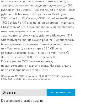
нас взимается дополнительная плата за уборку в
зависимости от количества дней - однократно, - 500
рублей от 1 до 3 суток, - 1000 рублей от 4-7 суток, - 1500
рублей от 8-14 суток, - 2000 рублей от 15-20 суток, -
2500 рублей от 21-25 суток, - 3000 рублей от 26-30 суток,
- 5000 рублей от 31 дня, начиная ежемесячно доплата
Обязательна! ???? Командированным предоставляем
отчетные документы в соответсвии с
законодательством и кассовый чек с QR кодом. ????
Оплатить проживание можно различными способами:
безналичными, наличными, банковской картой Visa
или Mastercard, а также через СБП QR code.,
работаем с юридическими лицами в том числе. ⏱️
Заезд возможен с 14:00, а выезд до 12:00.
Круглосуточно. ???? Звоните заранее,
предупреждайте о позднем заезде. Мы рады видеть
вас в качестве наших гостей! ????
Объявление №126841 размещено: 31.12.2019 12:19:32, обновлено:
02.04.2024 10:04:16 (по московскому времени)
Отзывы
написать свой
К сожалению отзывов пока нет.