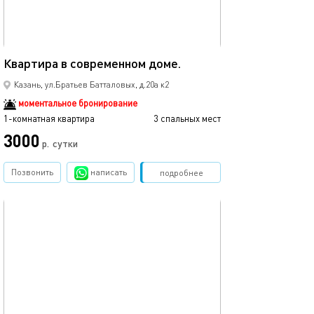
35м²
Квартира в современном доме.
Новая однокомн
Казань, ул.Братьев Батталовых, д.20а к2
моментальное бронирование
1-комнатная квартира
3 спальных мест
1-комнатная квартира
3000
3500
р.
сутки
Позвонить
написать
Забронировать
подробнее
обновлено 02.04.2024
Ещё фото