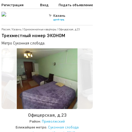
Регистрация
Вход
Подать объявление
Казань
другой город
Россия
/
Казань
/
Однокомнатные квартиры
/
Офицерская, д.23
Трехместный номер ЭКОНОМ
Метро Суконная слобода.
Офицерская, д.23
Район:
Приволжский
Ближайшее метро:
Суконная слобода