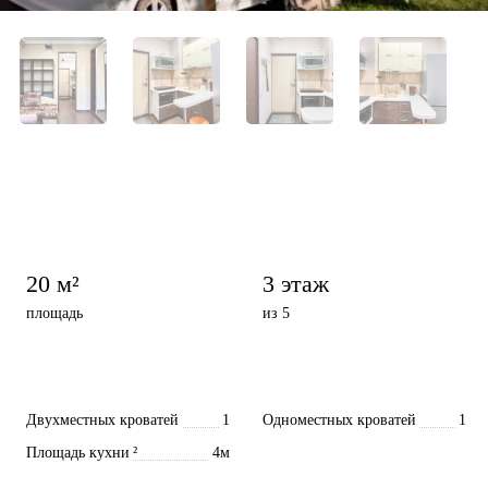
20 м²
3 этаж
площадь
из 5
Двухместных кроватей
1
Одноместных кроватей
1
Площадь кухни
²
4м