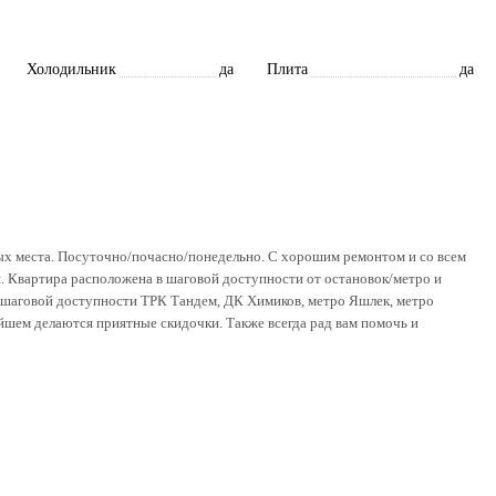
Холодильник
да
Плита
да
ных места. Посуточно/почасно/понедельно. С хорошим ремонтом и со всем
. Квартира расположена в шаговой доступности от остановок/метро и
 В шаговой доступности ТРК Тандем, ДК Химиков, метро Яшлек, метро
шем делаются приятные скидочки. Также всегда рад вам помочь и