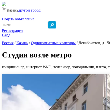
Казань
другой город
Подать объявление
Регистрация
Вход
Россия
/
Казань
/
Однокомнатные квартиры
/
Декабристов, д.15
Студия возле метро
кондиционер, интернет Wi-Fi, телевизор, холодильник, плита, 