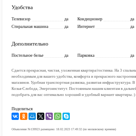
Удобства
Телевизор
да
Кондиционер
да
Стиральная машина
да
Интернет
да
Дополнительно
Постельное белье
да
Парковка
да
Сдается прекрасная, чистая, ухоженная квартира/гостинка. На 3 спаль
необходимым для вашего удобства, комфорта и прекрасного настроения
магазинов. Удобная транспортная развязка, развитая инфраструктура.
Козья-Слобода, Энергоинститут. Постоянным нашим клиентам в дальней
подобрать для вас оптимально хороший и удобный вариант квартиры.:)
Поделиться
Объявление №139923 размещено: 18.02.2023 17:49:32 (по московскому времени)