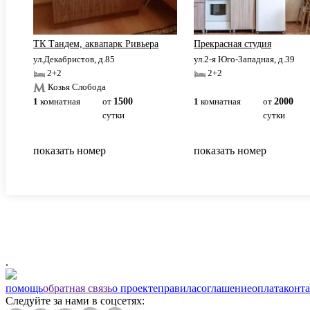
ТК Тандем, аквапарк Ривьера
Прекрасная студия
ул.Декабристов, д.85
ул.2-я Юго-Западная, д.39
2+2
2+2
Козья Слобода
1
комнатная
от
1500
1
комнатная
от
2000
сутки
сутки
показать номер
показать номер
.
помощь
обратная связь
о проекте
правила
соглашение
оплата
конт
Следуйте за нами в соцсетях: