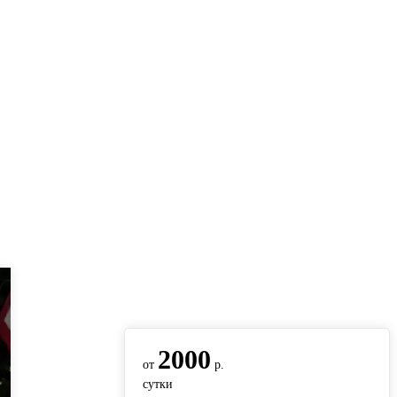
вернуться на главную
2000
от
р.
сутки