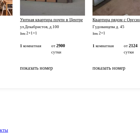
Уютная квартира почти в Центре
Квартира рядом с Оргси
ул.Декабристов, д.100
Гудованцева д. 45
2+1+1
2+1
1
комнатная
от
2900
1
комнатная
от
2124
сутки
сутки
показать номер
показать номер
вернуться на главную
акты