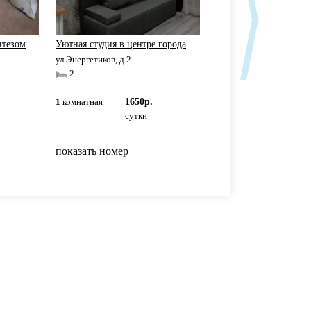
нтезом
Уютная студия в центре города
Квартира в центре
ул.Энергетиков, д.2
ул.Сулеймановой, д.3
2
2+2+1+1
1
комнатная
1650р.
1
комнатная
5000р
сутки
сутки
показать номер
показать номер