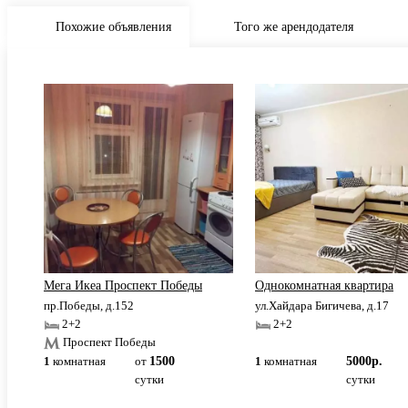
Похожие объявления
Того же арендодателя
КНИТУ.
Мега Икеа Проспект Победы
Однокомнатная квартира
пр.Победы, д.152
ул.Хайдара Бигичева, д.17
2+2
2+2
Проспект Победы
1
комнатная
от
1500
1
комнатная
5000р.
сутки
сутки