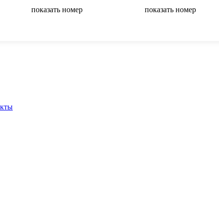
показать номер
показать номер
вернуться на главную
акты