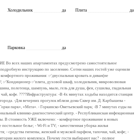
Холодильник
да
Плита
да
Парковка
да
Во всех наших апартаментах предусмотрено самостоятельное
м подробную инструкцию по заселению. Сотни наших гостей уже оценили
о комфортного проживания: ✅двуспальная кровать и диван(не
TV; ✅Кондиционер ✅плита, духовой шкаф, холодильник, микроволновая
шина, полотенца, шампунь, мыло, гель для душа, фен, сушилка, гладильная
й чай, кофе. ????Инфраструктура: -В 4х минутах ходьбы находится станция
города. -Для вечерних прогулок вблизи дома Сквер им. Д. Карбышева -
орки парк», «Мега». - Горкинско-Ометьевский парк; -В 7 минутах езды на
ональный клинико-диагностический центр. - Республиканская инфекционная
зды. В стоимость УЖЕ включено: - комфортное проживание в новых
постельное белье; - Wi-Fi и TV; - качественная уборка жилья
 - средства гигиены, женский и мужской парфюм, тапочки, чай, кофе; -
итории жилого комплекса. Почему гости выбирают нас? - полное