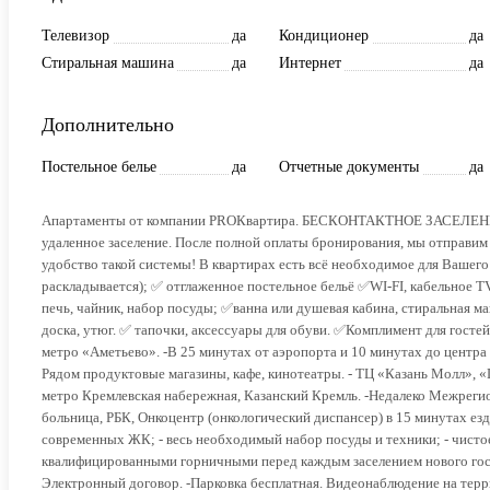
Телевизор
да
Кондиционер
да
Стиральная машина
да
Интернет
да
Дополнительно
Постельное белье
да
Отчетные документы
да
Апартаменты от компании PROКвартира. БЕСКОНТАКТНОЕ ЗАСЕЛЕНИЕ 
удаленное заселение. После полной оплаты бронирования, мы отправи
удобство такой системы! В квартирах есть всё необходимое для Вашег
раскладывается); ✅ отглаженное постельное бельё ✅WI-FI, кабельное 
печь, чайник, набор посуды; ✅ванна или душевая кабина, стиральная ма
доска, утюг. ✅ тапочки, аксессуары для обуви. ✅Комплимент для госте
метро «Аметьево». -В 25 минутах от аэропорта и 10 минутах до центра 
Рядом продуктовые магазины, кафе, кинотеатры. - ТЦ «Казань Молл», «Г
метро Кремлевская набережная, Казанский Кремль. -Недалеко Межреги
больница, РБК, Онкоцентр (онкологический диспансер) в 15 минутах е
современных ЖК; - весь необходимый набор посуды и техники; - чистое 
квалифицированными горничными перед каждым заселением нового гостя;
Электронный договор. -Парковка бесплатная. Видеонаблюдение на терр