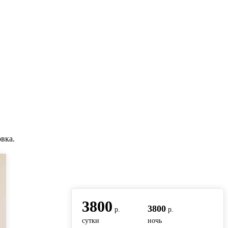
вка.
вернуться на главную
3800
3800
р.
р.
сутки
ночь