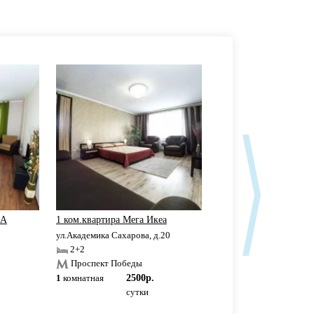
ЕА
1 ком.квартира Мега Икеа
Элитная 1-к кв. в ЖК
ул.Академика Сахарова, д.20
ул.Ю.Фучика, д.88
2+2
2+2
Проспект Победы
Проспект Победы
1
комнатная
2500р.
1
комнатная
2500р
сутки
сутки