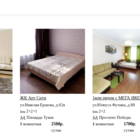
ЖК Арт Сити
1ком рядом с МЕГА ИК
ул.Николая Ершова, д.62в
ул.Юлиуса Фучика, д.88
2+2+1
2+2
Площадь Тукая
Проспект Победы
1
комнатная
2500р.
1
комнатная
1700р.
сутки
сутки