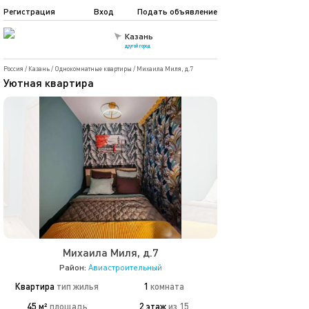
Регистрация
Вход
Подать объявление
Казань
другой город
Россия
/
Казань
/
Однокомнатные квартиры
/
Михаила Миля, д.7
Уютная квартира
Михаила Миля, д.7
Район:
Авиастроительный
Квартира
тип жилья
1
комната
45 м²
площадь
2 этаж
из 15