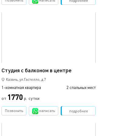
Позвонить
написать
Забронировать
подробнее
обновлено 22.03.2022
Ещё фото
25м²
Студия с балконом в центре
Апартаменты в 
Казань, ул.Гастелло, д.7
1-комнатная квартира
2 спальных мест
1-комнатная квартира
1770
от
р.
сутки
от
Позвонить
написать
Забронировать
подробнее
обновлено 18.08.2025