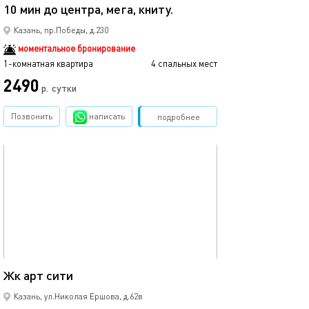
10 мин до центра, мега, книту.
Мега икеа прос
Казань, пр.Победы, д.230
моментальное бронирование
1-комнатная квартира
4 спальных мест
1-комнатная квартира
2490
р.
сутки
от
Позвонить
написать
Забронировать
подробнее
обновлено 05.09.2021
Ещё фото
35м²
Жк арт сити
1ком рядом с ме
Казань, ул.Николая Ершова, д.62в