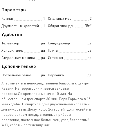
Параметры
Комнат
1
Спальных мест
2
Двухместных кроватей
1
Общая площадь
25м²
Удобства
Телевизор
да
Кондиционер
да
Холодильник
да
Плита
да
Стиральная машина
да
Интернет
да
Дополнительно
Постельное белье
да
Парковка
да
Апартаменты в непосредственной близости к центру
Казани. На территории имеется закрытая
парковка.До кремля на машине 10 мин. На
общественном транспорте 30 мин. Парк Горького в 15
мин ходьбы. В квартире одна двухспальная кровать и
диван-кровать. Доступно до 2-х гостей . Для гостей мы
предоставляем посуду, столовые приборы ,
полотенца, постельное белье, фен, утюг, бесплатный
WiFi, кабельное телевидение.