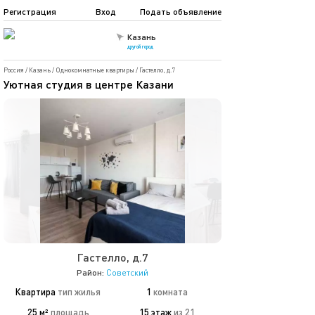
Регистрация
Вход
Подать объявление
Казань
другой город
Россия
/
Казань
/
Однокомнатные квартиры
/
Гастелло, д.7
Уютная студия в центре Казани
Гастелло, д.7
Район:
Советский
Квартира
тип жилья
1
комната
25 м²
площадь
15 этаж
из 21