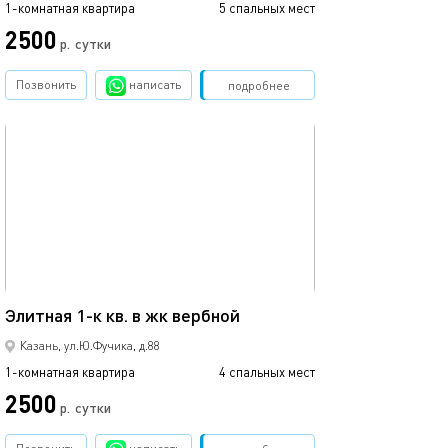
1-комнатная квартира
5 спальных мест
1-комнатная квартира
2500
1700
р.
сутки
Позвонить
написать
Забронировать
подробнее
обновлено 02.07.2026
Ещё фото
42м²
Элитная 1-к кв. в жк вербной
1 ком.квартира
Казань, ул.Ю.Фучика, д.88
1-комнатная квартира
4 спальных мест
1-комнатная квартира
2500
2500
р.
сутки