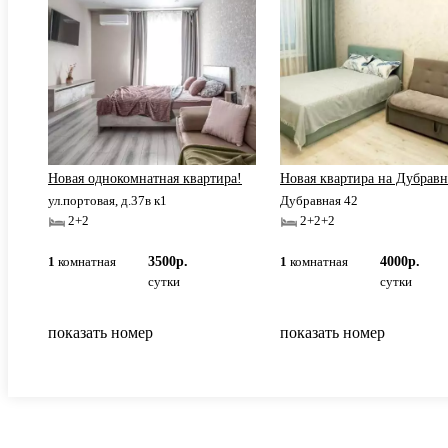
.
Новая однокомнатная квартира!
Новая квартира на Дубрав
ул.портовая, д.37в к1
Дубравная 42
2+2
2+2+2
1
комнатная
3500р.
1
комнатная
4000р.
сутки
сутки
показать номер
показать номер