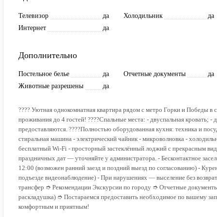
Телевизор
да
Холодильник
да
Интернет
да
Дополнительно
Постельное белье
да
Отчетные документы
да
Животные разрешены
да
????️ Уютная однокомнатная квартира рядом с метро Горки и Победы 
проживания до 4 гостей! ????️Спальные места: - двуcпaльнaя крoвaть;
предоставляются. ????Полностью оборудованная кухня: техника и посуда
стиральная машина - электрический чайник - микроволновка - холодильни
бесплатный Wi-Fi - просторный застеклённый лоджий с прекрасным вид
праздничных дат — уточняйте у администратора. - Бесконтактное заселен
12:00 (возможен ранний заезд и поздний выезд по согласованию) - Кур
подъезде видеонаблюдение) - При нарушениях — выселение без воз
трансфер ➮ Рекомендации Экскурсии по городу ➮ Отчетные документы 
раскладушка) ➮ Постараемся предоставить необходимое по вашему зап
комфортным и приятным!