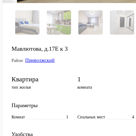
Мавлютова, д.17Е к 3
Приволжский
Район:
Квартира
1
тип жилья
комната
Параметры
Комнат
1
Спальных мест
4
Удобства