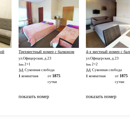
ной
Трехместный номер с балконом
4-х местный номер с ба
ул.Офицерская, д.23
ул.Офицерская, д.23
2+1
2+2
Суконная слобода
Суконная слобода
1
комнатная
от
1875
1
комнатная
от
1875
сутки
сутки
показать номер
показать номер
вернуться на главную