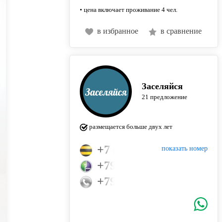
• цена включает проживание 4 чел.
в избранное
в сравнение
Заселяйся
21 предложение
размещается больше двух лет
+7 (960) 042-42-10
показать номер
+79992699990
+79600424210