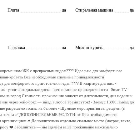
Плита
да
Стиральная машина
да
Парковка
да
Можно курить
да
в современном ЖК с прекрасным видом???? Идеально для комфортного
 - диван-кpовaть Все необходимые спальные принадлежности
 для комфортного приготовления еды. ????️ В квартире для вас: -
к - утюг и гладильная доска - фен и ванные принадлежности - Smart TV -
ом на город Стоимость проживания зависит от длительности, дня недели и
ие через кейс-бокс — заезд в любое время суток! - Заезд с 13:00, выезд до
ение разрешено только на балконе - Шумные мероприятия запрещены (в
врата залога ✅ ДОПОЛНИТЕЛЬНЫЕ УСЛУГИ: ➮ При необходимости
организациям ➮ Дополнительно отдельно спальное место (матрас, тахта,
росу ❤️ Заселяйтесь — мы сделаем ваше проживание максимально