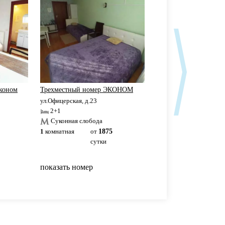
лконом
Трехместный номер ЭКОНОМ
ЖК «ДУБРАВА»
ул.Офицерская, д.23
ул.Дубравная, д.10
2+1
2+2
Суконная слобода
1
комнатная
от
1875
1
комнатная
1700р
сутки
сутки
показать номер
показать номер