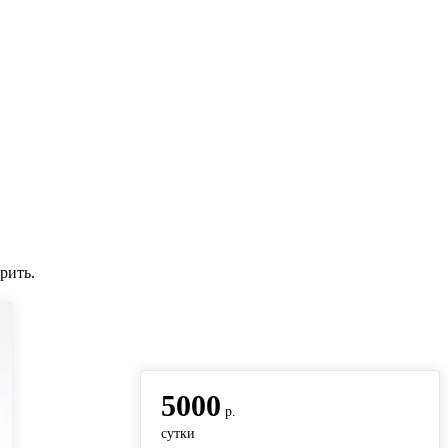
рить.
вернуться на главную
5000
р.
сутки