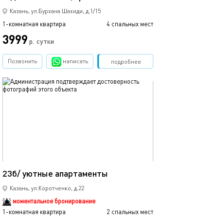
Казань, ул.Бурхана Шахиди, д.1/15
1-комнатная квартира
4 спальных мест
1-комнатная квартира
3999
р.
сутки
от
Позвонить
написать
Забронировать
подробнее
обновлено 25.03.2022
Ещё фото
15м²
23б/ уютные апартаменты
45а/уютные ап
Казань, ул.Коротченко, д.22
моментальное бронирование
1-комнатная квартира
2 спальных мест
1-комнатная квартира