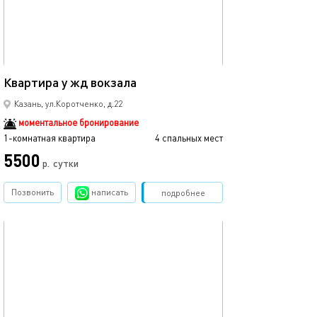
Ещё фото
45м²
Квартира у жд вокзала
Квартира в цен
Казань, ул.Коротченко, д.22
моментальное бронирование
1-комнатная квартира
4 спальных мест
1-комнатная квартира
5500
3500
р.
сутки
Позвонить
написать
Забронировать
подробнее
обновлено 12.03.2024
Ещё фото