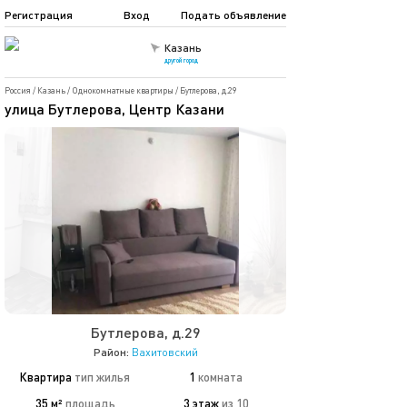
Регистрация
Вход
Подать объявление
Казань
другой город
Россия
/
Казань
/
Однокомнатные квартиры
/
Бутлерова, д.29
улица Бутлерова, Центр Казани
Бутлерова, д.29
Район:
Вахитовский
Квартира
тип жилья
1
комната
35 м²
площадь
3 этаж
из 10