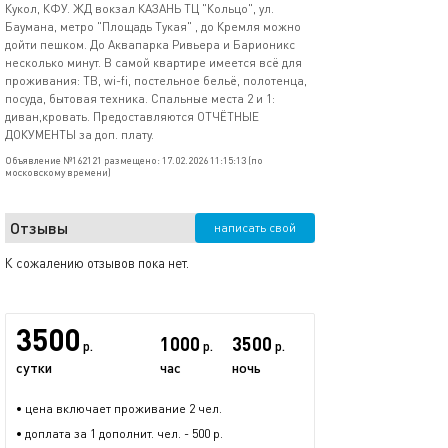
Кукол, КФУ. ЖД вокзал КАЗАНЬ ТЦ "Кольцо", ул.
Баумана, метро "Площадь Тукая" , до Кремля можно
дойти пешком. До Аквапарка Ривьера и Барионикс
несколько минут. В самой квартире имеется всё для
проживания: ТВ, wi-fi, постельное бельё, полотенца,
посуда, бытовая техника. Спальные места 2 и 1:
диван,кровать. Предоставляются ОТЧЁТНЫЕ
ДОКУМЕНТЫ за доп. плату.
Объявление №162121 размещено: 17.02.2026 11:15:13 (по
московскому времени)
Отзывы
написать свой
К сожалению отзывов пока нет.
3500
1000
3500
р.
р.
р.
сутки
час
ночь
• цена включает проживание 2 чел.
• доплата за 1 дополнит. чел. - 500 р.