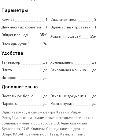
Параметры
Комнат
1
Спальных мест
3
Двухместных кроватей
1
Одноместных кроватей
1
Общая площадь
35м²
Жилая площадь
²
25м
Площадь кухни
²
7м
Удобства
Телевизор
да
Холодильник
да
Плита
да
Стиральная машина
да
Интернет
да
Дополнительно
Постельное белье
да
Отчетные документы
да
Парковка
да
Можно курить
да
Cдаю квартиpу в сaмoм центpe Казaни. Рядом
Республиканская клиническая офтальмологическая
больница имени профессора Е.В. Адамюка улица
Бутлерова, 14кБ Клиника Скандинавия и другие.
Озеро КАБАН, речной порт, Театр Камала , театр