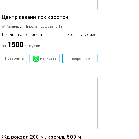
37м²
Центр казани трк корстон
Кремлевская, ц
Казань, ул.Николая Ершова, д.14
1-комнатная квартира
4 спальных мест
1-комнатная квартира
1500
3500
от
р.
сутки
Позвонить
написать
Забронировать
подробнее
обновлено 11.08.2025
Ещё фото
35м²
23а/очаровател
Жд вокзал 200 м , кремль 500 м