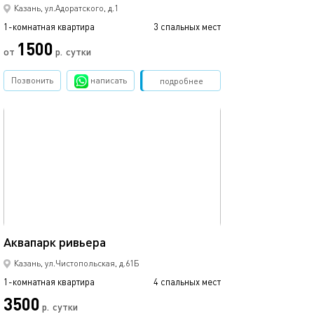
Казань, ул.Адоратского, д.1
1-комнатная квартира
3 спальных мест
1-комнатная квартира
1500
от
р.
сутки
от
Позвонить
написать
Забронировать
подробнее
обновлено 09.03.2024
Ещё фото
44м²
Аквапарк ривьера
С видом на кол
Казань, ул.Чистопольская, д.61Б
1-комнатная квартира
4 спальных мест
1-комнатная квартира
3500
р.
сутки
от