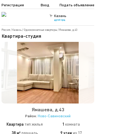
Регистрация
Вход
Подать объявление
Казань
другой город
Россия
/
Казань
/
Однокомнатные квартиры
/
Ямашева, д.43
Квартира-студия
Ямашева, д.43
Район:
Ново-Савиновский
Квартира
тип жилья
1
комната
38 м²
площадь
9 этаж
из 17