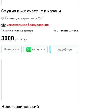
40м²
Студия в жк счастье в казани
Рядом с центро
Казань, ул.Гаврилова, д.7к1
моментальное бронирование
1-комнатная квартира
4 спальных мест
1-комнатная квартира
3000
2990
р.
сутки
Позвонить
написать
Забронировать
подробнее
обновлено 12.03.2024
Ещё фото
43м²
Ново-савиновский
Аквапарк ривье