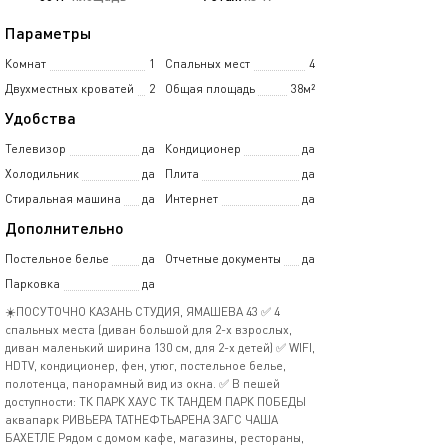
Параметры
Комнат
1
Спальных мест
4
Двухместных кроватей
2
Общая площадь
38м²
Удобства
Телевизор
да
Кондиционер
да
Холодильник
да
Плита
да
Стиральная машина
да
Интернет
да
Дополнительно
Постельное белье
да
Отчетные документы
да
Парковка
да
☀️ПОСУТОЧНО КАЗАНЬ СТУДИЯ, ЯМАШЕВА 43 ✅ 4
спальных места (диван большой для 2-х взрослых,
диван маленький ширина 130 см, для 2-х детей) ✅ WIFI,
HDTV, кондиционер, фен, утюг, постельное белье,
полотенца, панорамный вид из окна. ✅ В пешей
доступности: ТК ПАРК ХАУС ТК ТАНДЕМ ПАРК ПОБЕДЫ
аквапарк РИВЬЕРА ТАТНЕФТЬАРЕНА ЗАГС ЧАША
БАХЕТЛЕ Рядом с домом кафе, магазины, рестораны,