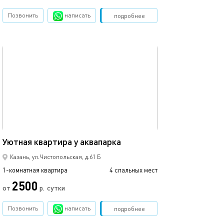
Позвонить
написать
Забронировать
подробнее
обновлено 27.12.2022
Ещё фото
40м²
Квартира у аква
Уютная квартира у аквапарка
Казань, ул.Чистопольская, д.61 Б
1-комнатная квартира
4 спальных мест
1-комнатная квартира
2500
от
р.
сутки
от
Позвонить
написать
Забронировать
подробнее