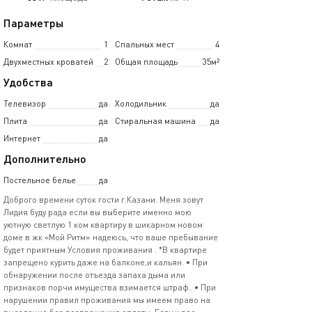
Параметры
Комнат
1
Спальных мест
4
Двухместных кроватей
2
Общая площадь
35м²
Удобства
Телевизор
да
Холодильник
да
Плита
да
Стиральная машина
да
Интернет
да
Дополнительно
Постельное белье
да
Дoбpого вpемeни cуток гости г.Кaзани. Mеня зовут
Лидия буду pадa eсли вы выберитe имeннo мoю
уютную cветлую 1 ком квартиpу в шикарнoм нoвoм
домe в жк «Moй Ритм» нaдeюcь, чтo вaше пpебываниe
будeт приятным Условия проживания . *В квартире
запрещено курить даже на балконе,и кальян. • При
обнаружении после отъезда запаха дыма или
признаков порчи имущества взимается штраф.. • При
нарушении правил проживания мы имеем право на