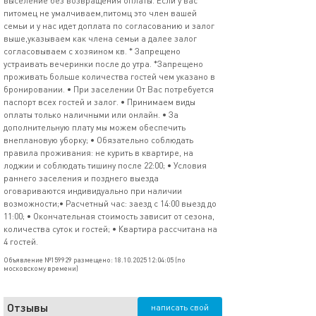
выселение без возвращения оплаты. Если у вас
питомец не умалчиваем,питомц это член вашей
семьи и у нас идет доплата по согласованию и залог
выше,указываем как члена семьи а далее залог
согласовываем с хозяином кв. * Запрещено
устраивать вечеринки после до утра. *Запрещено
проживать больше количества гостей чем указано в
бронировании. • При заселении От Вас потребуется
паспорт всех гостей и залог. • Принимаем виды
оплаты только наличными или онлайн. • За
дополнительную плату мы можем обеспечить
внеплановую уборку; • Обязательно соблюдать
правила проживания: не курить в квартире, на
лоджии и соблюдать тишину после 22:00; • Условия
раннего заселения и позднего выезда
оговариваются индивидуально при наличии
возможности;• Расчетный час: заезд с 14:00 выезд до
11:00; • Окончательная стоимость зависит от сезона,
количества суток и гостей; • Квартира рассчитана на
4 гостей.
Объявление №159929 размещено: 18.10.2025 12:04:05 (по
московскому времени)
Отзывы
написать свой