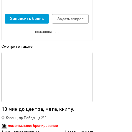
Запросить бронь
Задать вопрос
пожаловаться
Смотрите также
обновлено 08.12.2025
Ещё фото
40м²
10 мин до центра, мега, книту.
Мега икеа прос
Казань, пр.Победы, д.230
моментальное бронирование