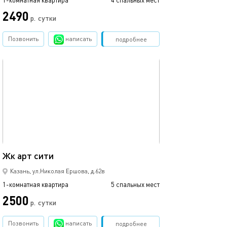
1-комнатная квартира
4 спальных мест
1-комнатная квартира
2490
р.
сутки
от
Позвонить
написать
Забронировать
подробнее
обновлено 05.09.2021
Ещё фото
35м²
Жк арт сити
1ком рядом с ме
Казань, ул.Николая Ершова, д.62в
1-комнатная квартира
5 спальных мест
1-комнатная квартира
2500
1700
р.
сутки
Позвонить
написать
Забронировать
подробнее