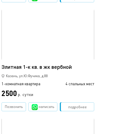
обновлено 02.07.2026
Ещё фото
42м²
Элитная 1-к кв. в жк вербной
1 ком.квартира
Казань, ул.Ю.Фучика, д.88
1-комнатная квартира
4 спальных мест
1-комнатная квартира
2500
2500
р.
сутки
Позвонить
написать
Забронировать
подробнее
обновлено 22.03.2022