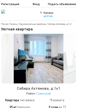
Регистрация
Вход
Подать объявление
Казань
другой город
Россия
/
Казань
/
Однокомнатные квартиры
/
Сабира Ахтямова, д.1к1
Уютная квартира
Сабира Ахтямова, д.1к1
Район:
Советский
Квартира
тип жилья
1
комната
35 м²
площадь
9 этаж
из 17