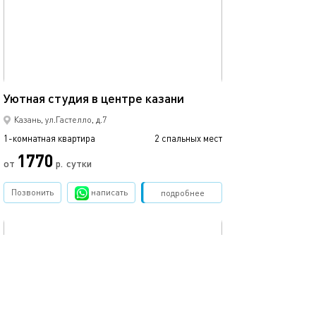
Ещё фото
25м²
Уютная студия в центре казани
Студия с балко
Казань, ул.Гастелло, д.7
1-комнатная квартира
2 спальных мест
1-комнатная квартира
1770
от
р.
сутки
от
Позвонить
написать
Забронировать
подробнее
обновлено 07.05.2022
Ещё фото