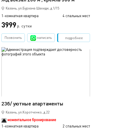
Казань, ул.Бурхана Шахиди, д.1/15
1-комнатная квартира
4 спальных мест
1-комнатная квартира
3999
р.
сутки
от
Позвонить
написать
Забронировать
подробнее
обновлено 25.03.2022
Ещё фото
15м²
23б/ уютные апартаменты
45а/уютные ап
Казань, ул.Коротченко, д.22
моментальное бронирование
1-комнатная квартира
2 спальных мест
1-комнатная квартира