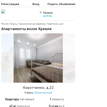
Регистрация
Вход
Подать объявление
Казань
другой город
Россия
/
Казань
/
Однокомнатные квартиры
/
Коротченко, д.22
Апартаменты возле Кремля
Коротченко, д.22
Район:
Вахитовский
Квартира
тип жилья
1
комната
42 м²
площадь
5 этаж
из 6