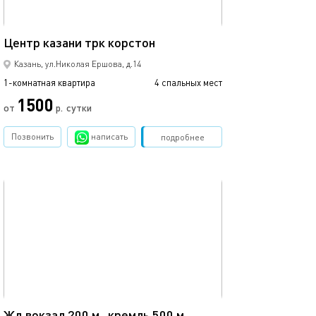
37м²
Центр казани трк корстон
Кремлевская, ц
Казань, ул.Николая Ершова, д.14
1-комнатная квартира
4 спальных мест
1-комнатная квартира
1500
3500
от
р.
сутки
Позвонить
написать
Забронировать
подробнее
обновлено 11.08.2025
Ещё фото
35м²
23а/очаровател
Жд вокзал 200 м , кремль 500 м