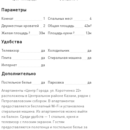
Параметры
Комнат
1
Спальных мест
4
Двухместных кроватей
2
Общая площадь
42м²
Жилая площадь
²
30м
Площадь кухни
²
12м
Удобства
Телевизор
да
Холодильник
да
Плита
да
Стиральная машина
да
Интернет
да
Дополнительно
Постельное белье
да
Парковка
да
Апартаменты «Центр Города. ул. Коротченко 22»
расположены в Центральном районе Казани, рядом с
Петропавловским собором. В апартаментах
предоставляется бесплатный Wi-Fi и установлена
стиральная машина. Из апартаментов можно выйти
на балкон. Среди удобств — 1 спальня, кухня и
телевизор с плоским экраном. Гостям
предоставляются полотенца и постельное белье за