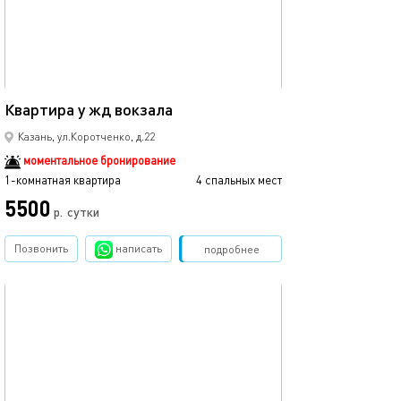
Ещё фото
45м²
Квартира у жд вокзала
Квартира в цен
Казань, ул.Коротченко, д.22
моментальное бронирование
1-комнатная квартира
4 спальных мест
1-комнатная квартира
5500
3500
р.
сутки
Позвонить
написать
Забронировать
подробнее
обновлено 12.03.2024
Ещё фото