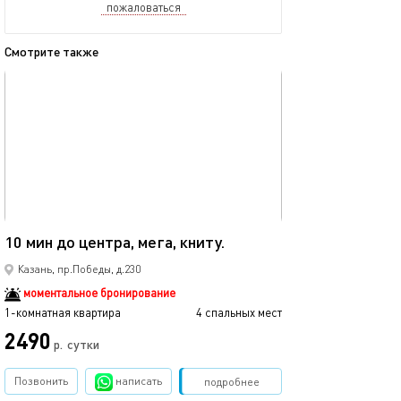
пожаловаться
Смотрите также
обновлено 08.12.2025
Ещё фото
40м²
10 мин до центра, мега, книту.
Мега икеа прос
Казань, пр.Победы, д.230
моментальное бронирование
1-комнатная квартира
4 спальных мест
1-комнатная квартира
2490
р.
сутки
от
Позвонить
написать
Забронировать
подробнее