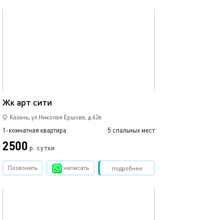
обновлено 05.09.2021
Ещё фото
35м²
Жк арт сити
1ком рядом с ме
Казань, ул.Николая Ершова, д.62в
1-комнатная квартира
5 спальных мест
1-комнатная квартира
2500
1700
р.
сутки
Позвонить
написать
Забронировать
подробнее
обновлено 02.07.2026