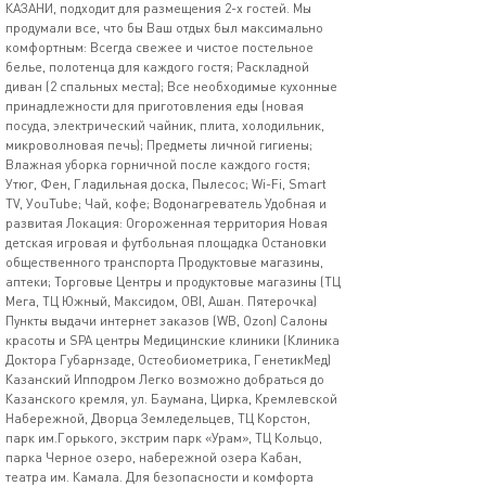
КАЗАНИ, подходит для размещения 2-х гостей. Мы
продумали все, что бы Ваш отдых был максимально
комфортным: Всегда свежее и чистое постельное
белье, полотенца для каждого гостя; Раскладной
диван (2 спальных места); Все необходимые кухонные
принадлежности для приготовления еды (новая
посуда, электрический чайник, плита, холодильник,
микроволновая печь); Предметы личной гигиены;
Влажная уборка горничной после каждого гостя;
Утюг, Фен, Гладильная доска, Пылесос; Wi-Fi, Smart
TV, УouTube; Чай, кофе; Водонагреватель Удобная и
развитая Локация: Огороженная территория Новая
детская игровая и футбольная площадка Остановки
общественного транспорта Продуктовые магазины,
аптеки; Торговые Центры и продуктовые магазины (ТЦ
Мега, ТЦ Южный, Максидом, OBI, Ашан. Пятерочка)
Пункты выдачи интернет заказов (WB, Ozon) Салоны
красоты и SPA центры Медицинские клиники (Клиника
Доктора Губарнзаде, Остеобиометрика, ГенетикМед)
Казанский Ипподром Легко возможно добраться до
Казанского кремля, ул. Баумана, Цирка, Кремлевской
Набережной, Дворца Земледельцев, ТЦ Корстон,
парк им.Горького, экстрим парк «Урам», ТЦ Кольцо,
парка Черное озеро, набережной озера Кабан,
театра им. Камала. Для безопасности и комфорта