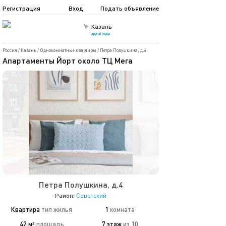
Регистрация
Вход
Подать объявление
Казань
другой город
Россия
/
Казань
/
Однокомнатные квартиры
/
Петра Полушкина, д.4
Апартаменты Йорт около ТЦ Мега
Петра Полушкина, д.4
Район:
Советский
Квартира
тип жилья
1
комната
42 м²
площадь
7 этаж
из 10