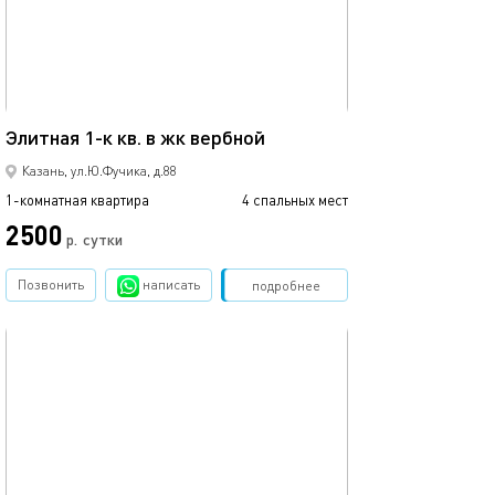
Ещё фото
42м²
Элитная 1-к кв. в жк вербной
1 ком.квартира
Казань, ул.Ю.Фучика, д.88
1-комнатная квартира
4 спальных мест
1-комнатная квартира
2500
2500
р.
сутки
Позвонить
написать
Забронировать
подробнее
обновлено 22.03.2022
Ещё фото