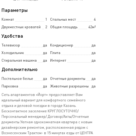
Параметры
Комнат
1
Спальных мест
4
Двухместных кроватей
2
Общая площадь
42м²
Удобства
Телевизор
да
Кондиционер
да
Холодильник
да
Плита
да
Стиральная машина
да
Интернет
да
Дополнительно
Постельное белье
да
Отчетные документы
да
Парковка
да
Животные разрешены
да
Сеть апартаментов «Йорт» предоставляет Вам
идеальный вариант для комфортного семейного
отдыха и деловой поездки в городе Казань.
Бесконтактное заселение КРУГЛОСУТОЧНО/
Персональный менеджер/ Договор/Акты/Отчетные
документы Уютная однокомнатная квартира с новым
дизайнерским ремонтом, расположенная рядом с
Вознесенским Трактом- в 15 минутах езды от ЦЕНТРА