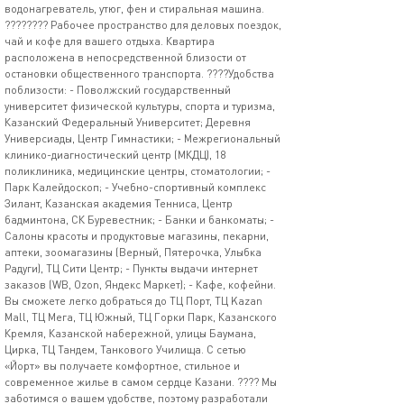
водонагреватель, утюг, фен и стиральная машина.
????‍???? Рабочее пространство для деловых поездок,
чай и кофе для вашего отдыха. Квартира
расположена в непосредственной близости от
остановки общественного транспорта. ????Удобства
поблизости: - Поволжский государственный
университет физической культуры, спорта и туризма,
Казанский Федеральный Университет; Деревня
Универсиады, Центр Гимнастики; - Межрегиональный
клинико-диагностический центр (МКДЦ), 18
поликлиника, медицинские центры, стоматологии; -
Парк Калейдоскоп; - Учебно-спортивный комплекс
Зилант, Казанская академия Тенниса, Центр
бадминтона, СК Буревестник; - Банки и банкоматы; -
Салоны красоты и продуктовые магазины, пекарни,
аптеки, зоомагазины (Верный, Пятерочка, Улыбка
Радуги), ТЦ Сити Центр; - Пункты выдачи интернет
заказов (WB, Ozon, Яндекс Маркет); - Кафе, кофейни.
Вы сможете легко добраться до ТЦ Порт, ТЦ Kazan
Mall, ТЦ Мега, ТЦ Южный, ТЦ Горки Парк, Казанского
Кремля, Казанской набережной, улицы Баумана,
Цирка, ТЦ Тандем, Танкового Училища. С сетью
«Йорт» вы получаете комфортное, стильное и
современное жилье в самом сердце Казани. ???? Мы
заботимся о вашем удобстве, поэтому разработали