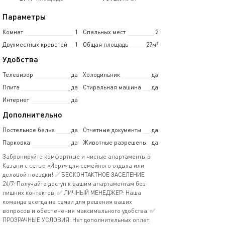
Параметры
Комнат
1
Спальных мест
2
Двухместных кроватей
1
Общая площадь
27м²
Удобства
Телевизор
да
Холодильник
да
Плита
да
Стиральная машина
да
Интернет
да
Дополнительно
Постельное белье
да
Отчетные документы
да
Парковка
да
Животные разрешены
да
Забронируйте комфортные и чистые апартаменты в
Казани с сетью «Йорт» для семейного отдыха или
деловой поездки! ✅ БЕСКОНТАКТНОЕ ЗАСЕЛЕНИЕ
24/7: Получайте доступ к вашим апартаментам без
лишних контактов. ✅ ЛИЧНЫЙ МЕНЕДЖЕР: Наша
команда всегда на связи для решения ваших
вопросов и обеспечения максимального удобства. ✅
ПРОЗРАЧНЫЕ УСЛОВИЯ: Нет дополнительных оплат.