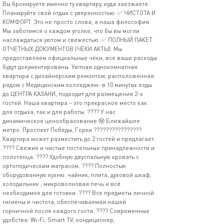
Вы бронируете именно ту квартиру, куда заезжаете.
Планируйте свой отдых с уверенностью. ✅ ЧИСТОТА И
КОМФОРТ: Это не просто слова, а наша философия.
Мы заботимся о каждом уголке, что бы вы могли
наслаждаться уютом и свежестью. ✅ ПОЛНЫЙ ПАКЕТ
ОТЧЕТНЫХ ДОКУМЕНТОВ (ЧЕКИ АКТЫ): Мы
предоставляем официальные чеки, все ваши расходы
будут документированы. Уютная однокомнатная
квартира с дизайнерским ремонтом, расположенная
рядом с Медицинским колледжем- в 10 минутах езды
до ЦЕНТРА КАЗАНИ, подходит для размещения 2-х
гостей. Наша квартира – это прекрасное место как
для отдыха, так и для работы. ???? У нас
динамическое ценообразование Ⓜ️ Ближайшее
метро: Проспект Победы, Горки ????‍????‍????‍????
Квартира может разместить до 2 гостей и предлагает:
???? Свежие и чистые постельные принадлежности и
полотенца. ???? Удобную двуспальную кровать с
ортопедическим матрасом. ???? Полностью
оборудованную кухню: чайник, плита, духовой шкаф,
холодильник , микроволновая печь и всё
необходимое для готовки. ???? Все предметы личной
гигиены и чистота, обеспечиваемая нашей
горничной после каждого гостя. ???? Современные
удобства: Wi-Fi, Smart TV, кондиционер,