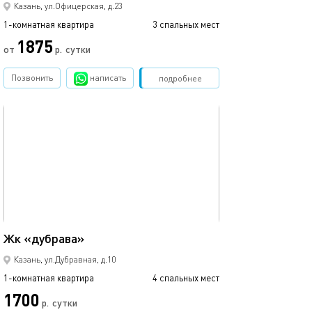
Казань, ул.Офицерская, д.23
1-комнатная квартира
3 спальных мест
1-комнатная квартира
1875
от
р.
сутки
от
Позвонить
написать
Забронировать
подробнее
обновлено 10.12.2024
Ещё фото
46м²
Жк «дубрава»
Уютная студия в
Казань, ул.Дубравная, д.10
1-комнатная квартира
4 спальных мест
1-комнатная квартира
1700
р.
сутки
от