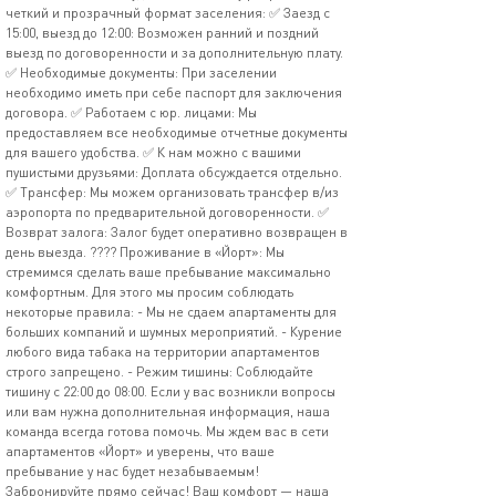
четкий и прозрачный формат заселения: ✅ Заезд с
15:00, выезд до 12:00: Возможен ранний и поздний
выезд по договоренности и за дополнительную плату.
✅ Необходимые документы: При заселении
необходимо иметь при себе паспорт для заключения
договора. ✅ Работаем с юр. лицами: Мы
предоставляем все необходимые отчетные документы
для вашего удобства. ✅ К нам можно с вашими
пушистыми друзьями: Доплата обсуждается отдельно.
✅ Трансфер: Мы можем организовать трансфер в/из
аэропорта по предварительной договоренности. ✅
Возврат залога: Залог будет оперативно возвращен в
день выезда. ???? Проживание в «Йорт»: Мы
стремимся сделать ваше пребывание максимально
комфортным. Для этого мы просим соблюдать
некоторые правила: - Мы не сдаем апартаменты для
больших компаний и шумных мероприятий. - Курение
любого вида табака на территории апартаментов
строго запрещено. - Режим тишины: Соблюдайте
тишину с 22:00 до 08:00. Если у вас возникли вопросы
или вам нужна дополнительная информация, наша
команда всегда готова помочь. Мы ждем вас в сети
апартаментов «Йорт» и уверены, что ваше
пребывание у нас будет незабываемым!
Забронируйте прямо сейчас! Ваш комфорт — наша