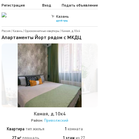
Регистрация
Вход
Подать объявление
Казань
другой город
Россия
/
Казань
/
Однокомнатные квартиры
/
Камая, д.10к4
Апартаменты Йорт рядом с МКДЦ
Камая, д.10к4
Район:
Приволжский
Квартира
тип жилья
1
комната
27 м²
площадь
1 этаж
из 27