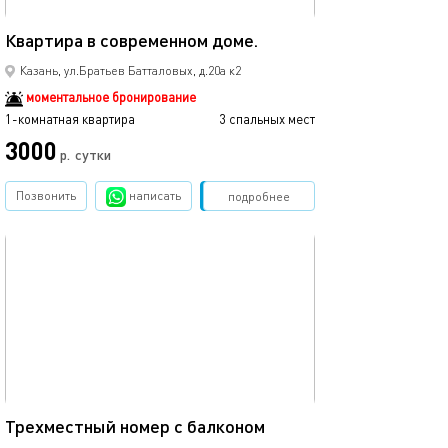
35м²
Квартира в современном доме.
Новая однокомн
Казань, ул.Братьев Батталовых, д.20а к2
моментальное бронирование
1-комнатная квартира
3 спальных мест
1-комнатная квартира
3000
3500
р.
сутки
Позвонить
написать
Забронировать
подробнее
обновлено 02.04.2024
Ещё фото
25м²
Трехместный номер с балконом
4-х местный но