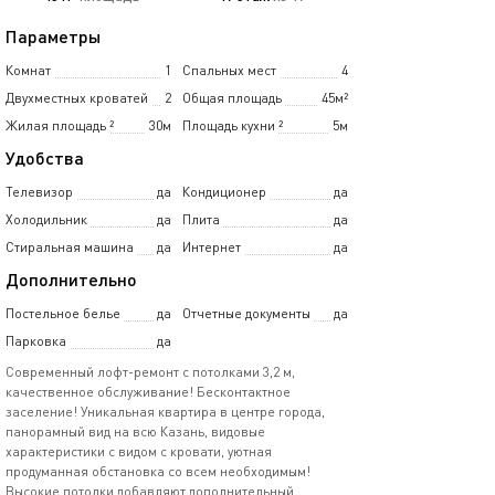
Параметры
Комнат
1
Спальных мест
4
Двухместных кроватей
2
Общая площадь
45м²
Жилая площадь
²
30м
Площадь кухни
²
5м
Удобства
Телевизор
да
Кондиционер
да
Холодильник
да
Плита
да
Стиральная машина
да
Интернет
да
Дополнительно
Постельное белье
да
Отчетные документы
да
Парковка
да
Современный лофт-ремонт с потолками 3,2 м,
качественное обслуживание! Бесконтактное
заселение! Уникальная квартира в центре города,
панорамный вид на всю Казань, видовые
характеристики с видом с кровати, уютная
продуманная обстановка со всем необходимым!
Высокие потолки добавляют дополнительный