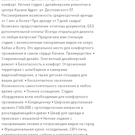
комфорт. Уютная студия с дизайнерским ремонтом в
центре Казани Адрес: ул. Достоевского 57.
Рассматриваем возможность среднесрочной аренды
от 1 мес и более! При аренде от 7 дней скидка!
Возможно предоставление отчетных документов, БЕЗ
дополнительной оплаты! Всегда открыты для диалога
по любым вопросам! Предлагаем вам стильную
студию с великолепным панорамным видом на озеро
Кабан и Волгу. Это идеальное место для комфортного
проживания в самом сердце Казани. Преимущества: •
Современный дизайн: Элегантный дизайнерский
ремонт. • Безопасность и комфорт: Огороженная
территория с шлагбаумом и камерами
видеонаблюдения, а также детская площадка для
ваших детей. • Бесконтактное заселение:
Возможность самостоятельного заселения в любое
время суток. • Полное оснащение: Студия
оборудована всем необходимым для комфортного
проживания: • Кондиционер • Широкая двуспальная
кровать (160х200) с ортопедическим матрасом и
раскладывающийся диван • Шкаф для одежды и
прихожая с вешалкой • Уютная лоджия с
панорамными окнами и потрясающим видом на город
• Функциональная кухня: холодильник, СВЧ-печь,
электрическая плита, чайник и комплект посуды •