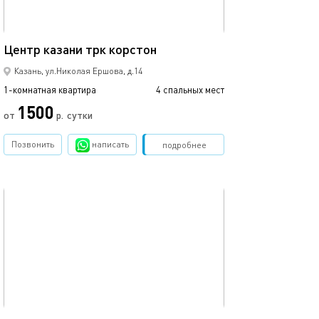
37м²
Центр казани трк корстон
Кремлевская, ц
Казань, ул.Николая Ершова, д.14
1-комнатная квартира
4 спальных мест
1-комнатная квартира
1500
3500
от
р.
сутки
Позвонить
написать
Забронировать
подробнее
обновлено 11.08.2025
Ещё фото
35м²
23а/очаровател