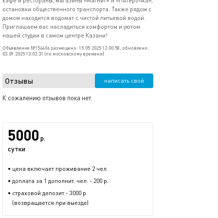
кафе и рестораны, магазины «Магнит» и «Пятёрочка»,
остановки общественного транспорта. Также рядом с
домом находится водомат с чистой питьевой водой.
Приглашаем вас насладиться комфортом и уютом
нашей студии в самом центре Казани!
Объявление №156406 размещено: 15.05.2025 12:00:58, обновлено:
03.09.2025 13:02:31 (по московскому времени)
Отзывы
написать свой
К сожалению отзывов пока нет.
5000
р.
сутки
• цена включает проживание 2 чел.
• доплата за 1 дополнит. чел. - 200 р.
• страховой депозит - 3000 р.
(возвращается при выезде)