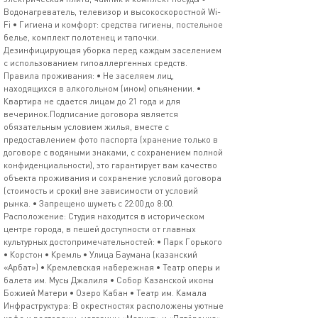
Водонагреватель, телевизор и высокоскоростной Wi-
Fi • Гигиена и комфорт: средства гигиены, постельное
белье, комплект полотенец и тапочки.
Дезинфицирующая уборка перед каждым заселением
с использованием гипоаллергенных средств.
Правила проживания: • Не заселяем лиц,
находящихся в алкогольном (ином) опьянении. •
Квартира не сдается лицам до 21 года и для
вечеринок.Подписание договора является
обязательным условием жилья, вместе с
предоставлением фото паспорта (хранение только в
договоре с водяными знаками, с сохранением полной
конфиденциальности), это гарантирует вам качество
объекта проживания и сохранение условий договора
(стоимость и сроки) вне зависимости от условий
рынка. • Запрещено шуметь с 22:00 до 8:00.
Расположение: Студия находится в историческом
центре города, в пешей доступности от главных
культурных достопримечательностей: • Парк Горького
• Корстон • Кремль • Улица Баумана (казанский
«Арбат») • Кремлевская набережная • Театр оперы и
балета им. Мусы Джалиля • Собор Казанской иконы
Божией Матери • Озеро Кабан • Театр им. Камала
Инфраструктура: В окрестностях расположены уютные