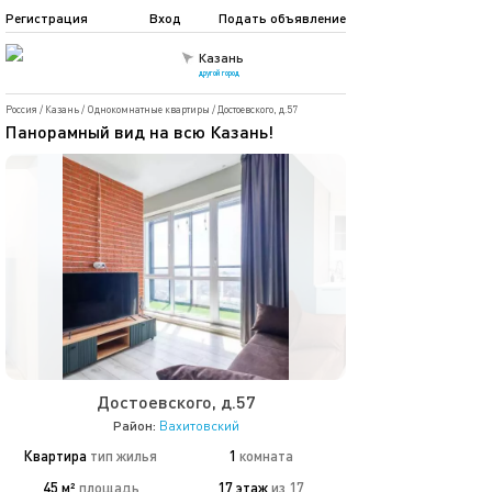
Регистрация
Вход
Подать объявление
Казань
другой город
Россия
/
Казань
/
Однокомнатные квартиры
/
Достоевского, д.57
Панорамный вид на всю Казань!
Достоевского, д.57
Район:
Вахитовский
Квартира
тип жилья
1
комната
45 м²
площадь
17 этаж
из 17