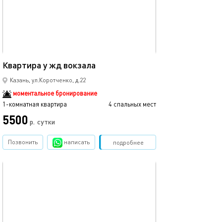
Ещё фото
45м²
Квартира у жд вокзала
Квартира в цен
Казань, ул.Коротченко, д.22
моментальное бронирование
1-комнатная квартира
4 спальных мест
1-комнатная квартира
5500
3500
р.
сутки
Позвонить
написать
Забронировать
подробнее
обновлено 12.03.2024
Ещё фото