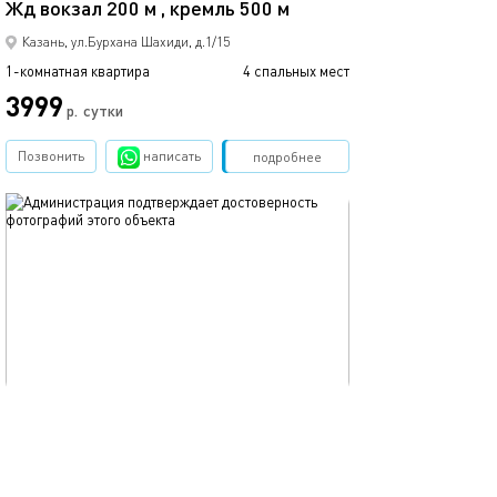
Жд вокзал 200 м , кремль 500 м
Казань, ул.Бурхана Шахиди, д.1/15
1-комнатная квартира
4 спальных мест
1-комнатная квартира
3999
р.
сутки
от
Позвонить
написать
Забронировать
подробнее
обновлено 25.03.2022
Ещё фото
15м²
23б/ уютные апартаменты
45а/уютные ап
Казань, ул.Коротченко, д.22
моментальное бронирование