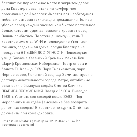
бесплатное парковочное место в закрытом дворе
дома Квартира рассчитана на комфортное
проживание до 4 человек Имеется вся необходимая
мебель и бытовая техника для проживания Полная
уборка перед каждым заселением Чистое постельное
бельё, которым будет заправлена кровать перед
Вашим прибытием Полотенца, шампунь, гель В
квартире имеются WI-FI и телевидение Утюг, фен,
сушилка, гладильная доска, посуда Квартира не
прокурена В ПЕШЕЙ ДОСТУПНОСТИ: Пешеходная
улица Баумана Казанский Кремль и Мечеть Кул
Шариф Кремлевская Набережная Театр оперы и
балета ТЦ Кольцо, ГУМ Парк Тысячелетия, парк
Чёрное озеро, Ленинский сад, сад Эрмитаж, музеи и
достопримечательности города Метро, автобусные
остановки в 5 минутах ходьбы Смотри Клиника
ПРАВИЛА ПРОЖИВАНИЯ: Заезд с 14:00 ч. Выезд до
12:00 ч. Уважать сон соседей после 22:00 ч Под
мероприятия не сдаём (выселение без возврата
денежных средств) В квартире не курить Отчётные
документы при командировке.
Объявление №145414 размещено: 12.02.2024 12:13:42 (по
московскому времени)