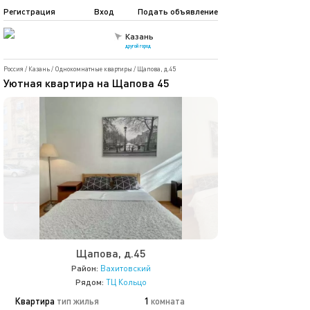
Регистрация
Вход
Подать объявление
Казань
другой город
Россия
/
Казань
/
Однокомнатные квартиры
/
Щапова, д.45
Уютная квартира на Щапова 45
Щапова, д.45
Район:
Вахитовский
Рядом:
ТЦ Кольцо
Квартира
тип жилья
1
комната