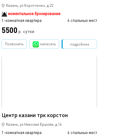
Казань, ул.Коротченко, д.22
моментальное бронирование
1-комнатная квартира
4 спальных мест
1-комнатная квартира
5500
3500
р.
сутки
Позвонить
написать
Забронировать
подробнее
обновлено 12.03.2024
Ещё фото
37м²
Центр казани трк корстон
Кремлевская, ц
Казань, ул.Николая Ершова, д.14
1-комнатная квартира
4 спальных мест
1-комнатная квартира