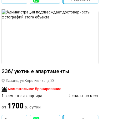
обновлено 25.03.2022
Ещё фото
15м²
23б/ уютные апартаменты
45а/уютные ап
Казань, ул.Коротченко, д.22
моментальное бронирование
1-комнатная квартира
2 спальных мест
1-комнатная квартира
1700
от
р.
сутки
от
Позвонить
написать
Забронировать
подробнее
обновлено 02.06.2023