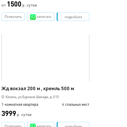
1500
3500
от
р.
сутки
Позвонить
написать
Забронировать
подробнее
обновлено 11.08.2025
Ещё фото
35м²
23а/очаровател
Жд вокзал 200 м , кремль 500 м
Казань, ул.Бурхана Шахиди, д.1/15
1-комнатная квартира
4 спальных мест
1-комнатная квартира
3999
р.
сутки
от
Позвонить
написать
Забронировать
подробнее