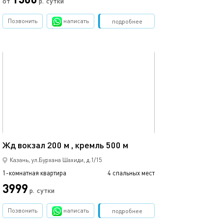
от
р.
сутки
Позвонить
написать
Забронировать
подробнее
обновлено 11.08.2025
Ещё фото
35м²
23а/очаровател
Жд вокзал 200 м , кремль 500 м
Казань, ул.Бурхана Шахиди, д.1/15
1-комнатная квартира
4 спальных мест
1-комнатная квартира
3999
р.
сутки
от
Позвонить
написать
Забронировать
подробнее