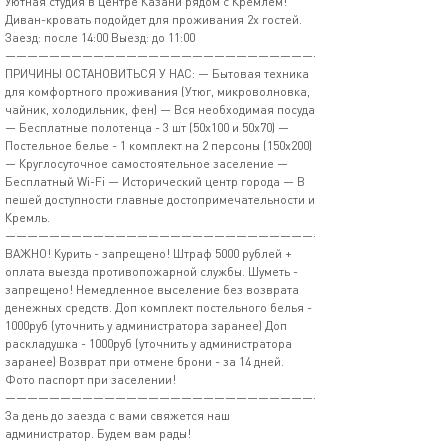
Уютная студия в центре Казани рядом с Кремлем!
Диван-кровать подойдет для проживания 2х гостей.
Заезд: после 14:00 Выезд: до 11:00
——————————————————————————————
ПРИЧИНЫ ОСТАНОВИТЬСЯ У НАС: — Бытовая техника
для комфортного проживания (Утюг, микроволновка,
чайник, холодильник, фен) — Вся необходимая посуда
— Бесплатные полотенца - 3 шт (50х100 и 50х70) —
Постельное белье - 1 комплект на 2 персоны (150х200)
— Круглосуточное самостоятельное заселение —
Бесплатный Wi-Fi — Исторический центр города — В
пешей доступности главные достопримечательности и
Кремль.
——————————————————————————————
ВАЖНО! Курить - запрещено! Штраф 5000 рублей +
оплата выезда противопожарной службы. Шуметь -
запрещено! Немедленное выселение без возврата
денежных средств. Доп комплект постельного белья -
1000руб (уточнить у администратора заранее) Доп
раскладушка - 1000руб (уточнить у администратора
заранее) Возврат при отмене брони - за 14 дней.
Фото паспорт при заселении!
——————————————————————————————
За день до заезда с вами свяжется наш
администратор. Будем вам рады!