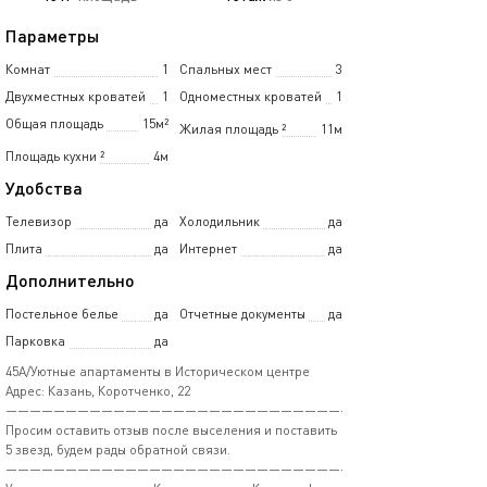
Параметры
Комнат
1
Спальных мест
3
Двухместных кроватей
1
Одноместных кроватей
1
Общая площадь
15м²
Жилая площадь
²
11м
Площадь кухни
²
4м
Удобства
Телевизор
да
Холодильник
да
Плита
да
Интернет
да
Дополнительно
Постельное белье
да
Отчетные документы
да
Парковка
да
45А/Уютные апартаменты в Историческом центре
Адрес: Казань, Коротченко, 22
——————————————————————————————
Просим оставить отзыв после выселения и поставить
5 звезд, будем рады обратной связи.
——————————————————————————————