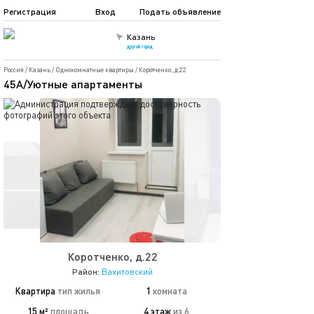
Регистрация
Вход
Подать объявление
Казань
другой город
Россия
/
Казань
/
Однокомнатные квартиры
/
Коротченко, д.22
45А/Уютные апартаменты
Коротченко, д.22
Район:
Вахитовский
Квартира
тип жилья
1
комната
15 м²
площадь
4 этаж
из 6