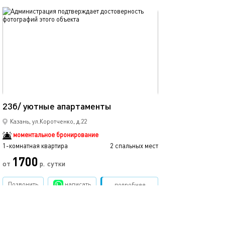
обновлено 25.03.2022
Ещё фото
15м²
23б/ уютные апартаменты
45б/уютные ап
Казань, ул.Коротченко, д.22
моментальное бронирование
1-комнатная квартира
2 спальных мест
1-комнатная квартира
1700
от
р.
сутки
от
Позвонить
написать
Забронировать
подробнее
обновлено 05.04.2022