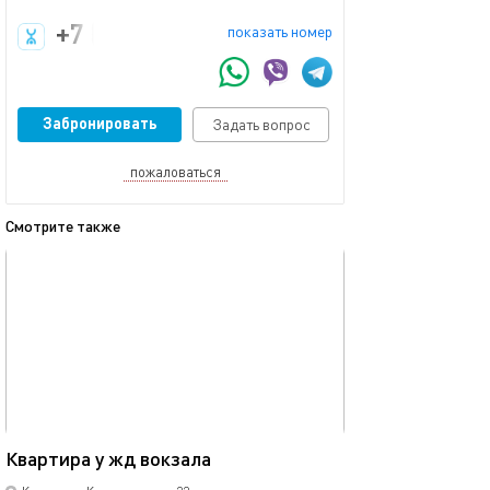
+7 (999) 162-92-92
показать номер
Забронировать
Задать вопрос
пожаловаться
Смотрите также
обновлено 23.11.2025
Ещё фото
45м²
Квартира у жд вокзала
Квартира в цен