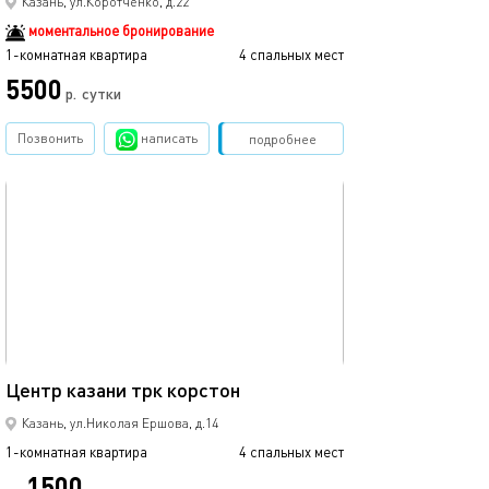
Казань, ул.Коротченко, д.22
моментальное бронирование
1-комнатная квартира
4 спальных мест
1-комнатная квартира
5500
3500
р.
сутки
Позвонить
написать
Забронировать
подробнее
обновлено 12.03.2024
Ещё фото
37м²
Центр казани трк корстон
Кремлевская, ц
Казань, ул.Николая Ершова, д.14
1-комнатная квартира
4 спальных мест
1-комнатная квартира
1500
3500