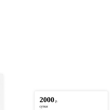
вернуться на главную
2000
р.
сутки