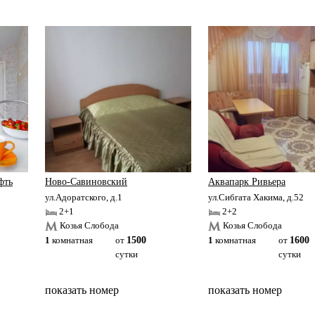
фть
Ново-Савиновский
Аквапарк Ривьера
ул.Адоратского, д.1
ул.Сибгата Хакима, д.52
2+1
2+2
Козья Слобода
Козья Слобода
1
комнатная
от
1500
1
комнатная
от
1600
сутки
сутки
показать номер
показать номер