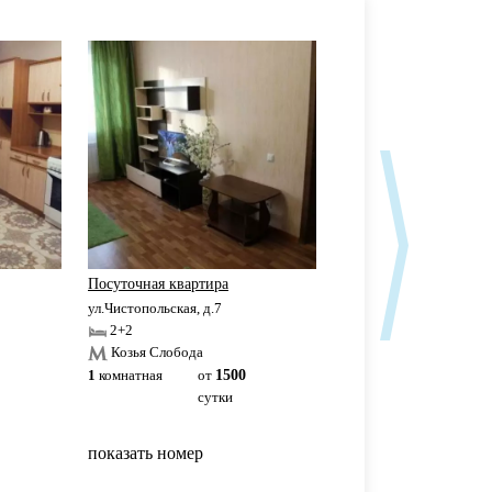
Посуточная квартира
Аквапарк Ривьера
ул.Чистопольская, д.7
ул.Чистопольская, д.61Б
2+2
2+2
Козья Слобода
Козья Слобода
1
комнатная
от
1500
1
комнатная
3500р
сутки
сутки
показать номер
показать номер