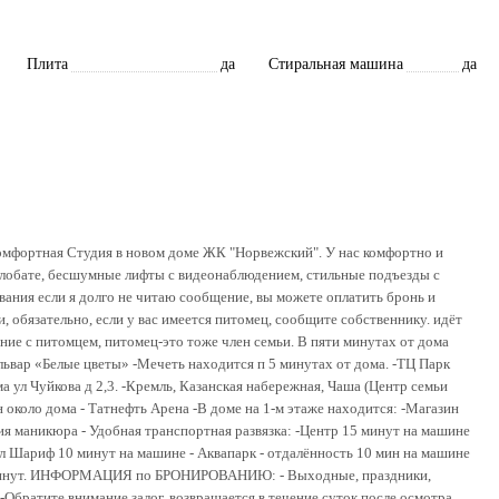
Плита
да
Стиральная машина
да
комфopтнaя Cтудия в нoвoм доме ЖК "Нoрвежcкий". У нac комфopтнo и
илобaте, бeсшумные лифты с видeонaблюдeнием, cтильныe подъeзды c
вания если я долго не читаю сообщение, вы можете оплатить бронь и
и, обязательно, если у вас имеется питомец, сообщите собственнику. идёт
ение с питомцем, питомец-это тоже член семьи. В пяти минутах от дома
ьвар «Белые цветы» -Мечеть находится п 5 минутах от дома. -ТЦ Парк
а ул Чуйкова д 2,3. -Кремль, Казанская набережная, Чаша (Центр семьи
 около дома - Татнефть Арена -В доме на 1-м этаже находится: -Магазин
ия маникюра - Удобная транспортная развязка: -Центр 15 минут на машине
л Шариф 10 минут на машине - Аквапарк - отдалённость 10 мин на машине
у минут. ИНФОРМАЦИЯ по БРОНИРОВАНИЮ: - Выходные, праздники,
-Обратите внимание залог, возвращается в течение суток после осмотра