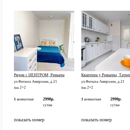
и
Рядом с ЦЕНТРОМ, Ривьера
Квартира у Ривьеры, Татне
ул.Фатыха Амирхана, д.21
ул.Фатыха Амирхана, д.21
2+2
2+2
1
комнатная
2990р.
1
комнатная
2990р.
сутки
сутки
показать номер
показать номер