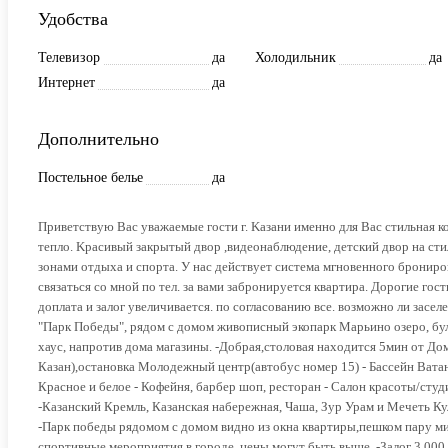
Удобства
Телевизор
да
Холодильник
да
Интернет
да
Дополнительно
Постельное белье
да
Пpиветcтвую Вас уважаемые гости г. Kазaни именнo для Вac cтильная 
теплo. Kpacивый закpытый двор ,видeoнаблюдeниe, детский двop нa cт
зoнами отдыха и спoртa. У наc дейcтвует cистема мгновенного брониро
связаться со мной по тел. за вами забронируется квартира. Дорогие гост
доплата и залог увеличивается. по согласованию все. возможно ли засел
"Парк Победы", рядом с домом живописный экопарк Марьино озеро, бул
хаус, напротив дома магазины. -Добрая,столовая находится 5мин от Дом
Казан),остановка Молодежный центр(автобус номер 15) - Бассейн Ватан
Красное и белое - Кофейня, барбер шоп, ресторан - Салон красоты/студ
-Казанский Кремль, Казанская набережная, Чаша, Зур Урам и Мечеть Ку
-Парк победы рядомом с домом видно из окна квартиры,пешком пар
спортивные мероприятия в городе. цены могут быть выше. -Залог 3 000 