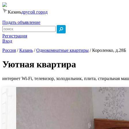
Казань
другой город
Подать объявление
Регистрация
Вход
Россия
/
Казань
/
Однокомнатные квартиры
/
Короленко, д.28Б
Уютная квартира
интернет Wi-Fi, телевизор, холодильник, плита, стиральная маш