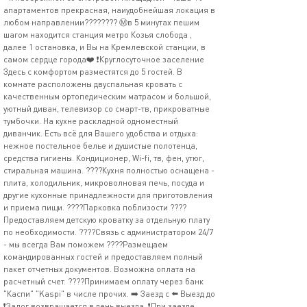
апартаментов прекрасная, наиудобнейшая локация в
любом направлении???????? Ⓜ️в 5 минутах пешим
шагом находится станция метро Козья слобода ,
далее 1 остановка, и Вы на Кремлевской станции, в
самом сердце города❤️ ❗Круглосуточное заселение
Здесь с комфортом разместятся до 5 гостей. В
комнате расположены двуспальная кровать с
качественным ортопедическим матрасом и большой,
уютный диван, телевизор со смарт-тв, прикроватные
тумбочки. На кухне раскладной одноместный
диванчик. Есть всё для Вашего удобства и отдыха:
нежное постельное белье и душистые полотенца,
средства гигиены. Кондиционер, Wi-fi, тв, фен, утюг,
стиральная машина. ????️Кухня полностью оснащена -
плита, холодильник, микроволновая печь, посуда и
другие кухонные принадлежности для приготовления
и приема пищи. ????Парковка поблизости ????
Предоставляем детскую кроватку за отдельную плату
по необходимости. ????Связь с администратором 24/7
- мы всегда Вам поможем ????Размещаем
командированных гостей и предоставляем полный
пакет отчетных документов. Возможна оплата на
расчетный счет. ????Принимаем оплату через банк
"Каспи" "Kaspi" в числе прочих. ➡️ Заезд с ⬅️ Выезд до
❗Залог возвращается в день выезда. ❗При заезде