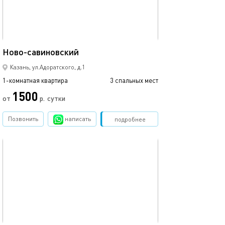
43м²
Ново-савиновский
Аквапарк ривье
Казань, ул.Адоратского, д.1
1-комнатная квартира
3 спальных мест
1-комнатная квартира
1500
от
р.
сутки
от
Позвонить
написать
Забронировать
подробнее
обновлено 09.03.2024
Ещё фото
44м²