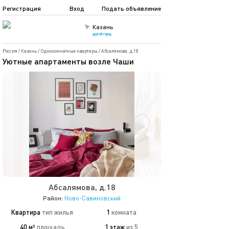
Регистрация
Вход
Подать объявление
Казань
другой город
Россия
/
Казань
/
Однокомнатные квартиры
/
Абсалямова, д.18
Уютные апартаменты возле Чаши
Абсалямова, д.18
Район:
Ново-Савиновский
Квартира
тип жилья
1
комната
40 м²
площадь
1 этаж
из 5