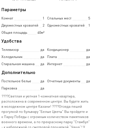
Параметры
Комнат
1
Спальных мест
5
Двухместных кроватей
2
Одноместных кроватей
1
Общая площадь
40м²
Удобства
Телевизор
да
Кондиционер
да
Холодильник
да
Плита
да
Стиральная машина
да
Интернет
да
Дополнительно
Постельное белье
да
Отчетные документы
да
Парковка
да
????Светлая и уютная 1-комнатная квартира,
расположена в современном центре. Вы будете жить
в молодежном центре Казани! ????Отсюда пешей
прогулкой по бульвару "Белые Цветы" Вы пройдете и
к Парку Победы с огромным количеством памятников
военного времени, а по прекрасному парку "Стамбул"
- к набережной со смотровой площадкой “Чаша”! У