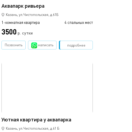
Аквапарк ривьера
С видом на кол
Казань, ул.Чистопольская, д.61Б
1-комнатная квартира
4 спальных мест
1-комнатная квартира
3500
р.
сутки
от
Позвонить
написать
Забронировать
подробнее
обновлено 27.12.2022
Ещё фото
40м²
Квартира у аква
Уютная квартира у аквапарка
Казань, ул.Чистопольская, д.61 Б