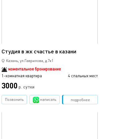
Ещё фото
40м²
Студия в жк счастье в казани
Рядом с центро
Казань, ул.Гаврилова, д.7к1
моментальное бронирование
1-комнатная квартира
4 спальных мест
1-комнатная квартира
3000
2990
р.
сутки
Позвонить
написать
Забронировать
подробнее
обновлено 12.03.2024
Ещё фото