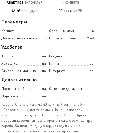
Квартира
тип жилья
1
комната
45 м²
площадь
11 этаж
из 25
Параметры
Комнат
1
Спальных мест
4
Двухместных кроватей
2
Общая площадь
45м²
Удобства
Телевизор
да
Кондиционер
да
Холодильник
да
Плита
да
Стиральная машина
да
Интернет
да
Дополнительно
Постельное белье
да
Отчетные документы
да
Парковка
да
Казань, Сибгата Хакима 60, элитный комплекс ЖК
«Современник», центр семьи «Чаша», аквапарк
«Ривьера» (5 минут ходьбы), стадион Казань-Арена,
ледовый дворец Татнефть-Арена, недалеко от центра
города, балкон, кондиционер, холодильник, чайник,
плита, микроволновка, духовка, интернет, wi-fi,