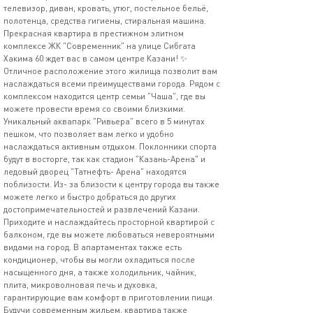
телевизор, диван, кровать, утюг, постельное бельё,
полотенца, средства гигиены, стиральная машина.
Прекрасная квартира в престижном элитном
комплексе ЖК "Современник" на улице Сибгата
Хакима 60 ждет вас в самом центре Казани! ✨
Отличное расположение этого жилища позволит вам
наслаждаться всеми преимуществами города. Рядом с
комплексом находится центр семьи "Чаша", где вы
можете провести время со своими близкими.
Уникальный аквапарк "Ривьера" всего в 5 минутах
пешком, что позволяет вам легко и удобно
наслаждаться активным отдыхом. Поклонники спорта
будут в восторге, так как стадион "Казань-Арена" и
ледовый дворец "Татнефть- Арена" находятся
поблизости. Из- за близости к центру города вы также
можете легко и быстро добраться до других
достопримечательностей и развлечений Казани.
Приходите и наслаждайтесь просторной квартирой с
балконом, где вы можете любоваться невероятными
видами на город. В апартаментах также есть
кондиционер, чтобы вы могли охладиться после
насыщенного дня, а также холодильник, чайник,
плита, микроволновая печь и духовка,
гарантирующие вам комфорт в приготовлении пищи.
Будучи современным жильем, квартира также