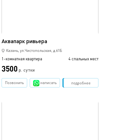
Ещё фото
44м²
Аквапарк ривьера
С видом на кол
Казань, ул.Чистопольская, д.61Б
1-комнатная квартира
4 спальных мест
1-комнатная квартира
3500
р.
сутки
от
Позвонить
написать
Забронировать
подробнее
обновлено 27.12.2022
Ещё фото