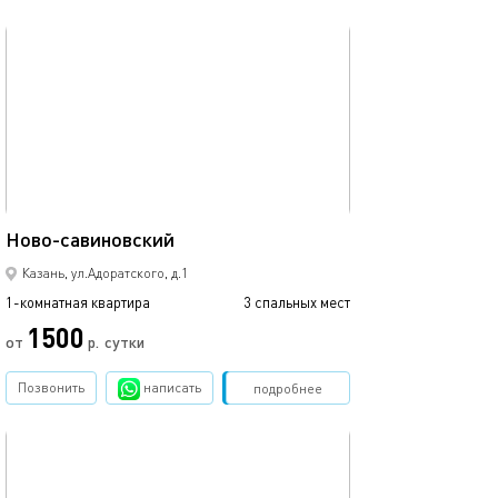
обновлено 12.03.2024
Ещё фото
43м²
Ново-савиновский
Аквапарк ривье
Казань, ул.Адоратского, д.1
1-комнатная квартира
3 спальных мест
1-комнатная квартира
1500
от
р.
сутки
от
Позвонить
написать
Забронировать
подробнее
обновлено 09.03.2024