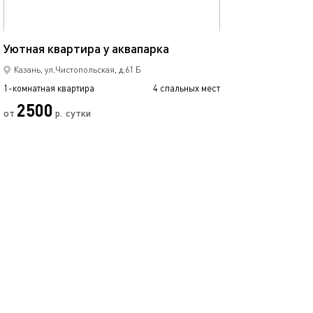
40м²
Квартира у аква
Уютная квартира у аквапарка
Казань, ул.Чистопольская, д.61 Б
1-комнатная квартира
4 спальных мест
1-комнатная квартира
2500
от
р.
сутки
от
Позвонить
написать
Забронировать
подробнее
обновлено 27.12.2022
Ещё фото
55м²
Евро квартира акбарс арена