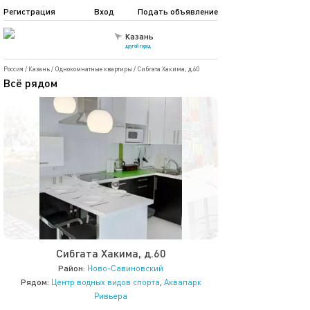
Регистрация
Вход
Подать объявление
Казань
другой город
Россия
/
Казань
/
Однокомнатные квартиры
/
Сибгата Хакима, д.60
Всё рядом
Сибгата Хакима, д.60
Район:
Ново-Савиновский
Рядом:
Центр водных видов спорта
,
Аквапарк
Ривьера