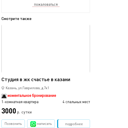
пожаловаться
Смотрите также
обновлено 04.01.2026
Ещё фото
40м²
Студия в жк счастье в казани
Рядом с центро
Казань, ул.Гаврилова, д.7к1
моментальное бронирование
1-комнатная квартира
4 спальных мест
1-комнатная квартира
3000
2990
р.
сутки
Позвонить
написать
Забронировать
подробнее