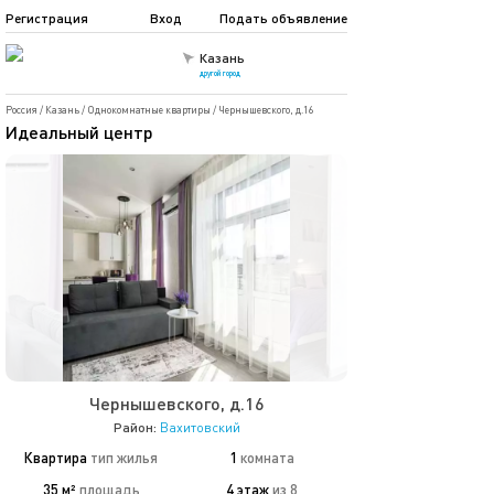
Регистрация
Вход
Подать объявление
Казань
другой город
Россия
/
Казань
/
Однокомнатные квартиры
/
Чернышевского, д.16
Идеальный центр
Чернышевского, д.16
Район:
Вахитовский
Квартира
тип жилья
1
комната
35 м²
площадь
4 этаж
из 8