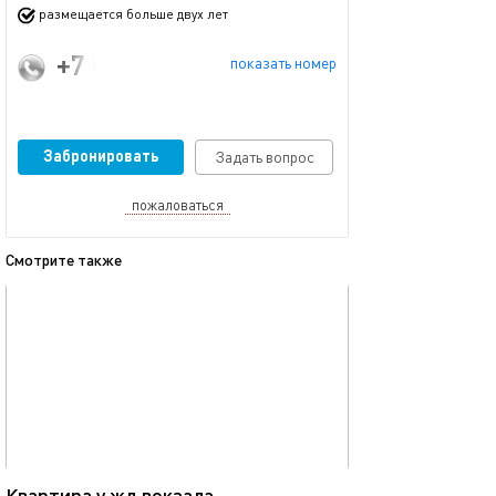
размещается больше двух лет
+7 (919) 625-29-63
показать номер
Забронировать
Задать вопрос
пожаловаться
Смотрите также
обновлено 23.11.2025
Ещё фото
45м²
Квартира у жд вокзала
Квартира в цен