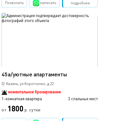
Позвонить
написать
Забронировать
подробнее
обновлено 21.03.2024
Ещё фото
15м²
45а/уютные апартаменты
45б/уютные ап
Казань, ул.Коротченко, д.22
моментальное бронирование
1-комнатная квартира
3 спальных мест
1-комнатная квартира
1800
от
р.
сутки
от
Позвонить
написать
Забронировать
подробнее
обновлено 05.04.2022