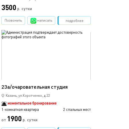
3500
р.
сутки
от
Позвонить
написать
Забронировать
подробнее
обновлено 11.07.2023
Ещё фото
15м²
23а/очаровательная студия
Квартира на ви
Казань, ул.Коротченко, д.22
моментальное бронирование
1-комнатная квартира
2 спальных мест
1-комнатная квартира
1900
от
р.
сутки
от