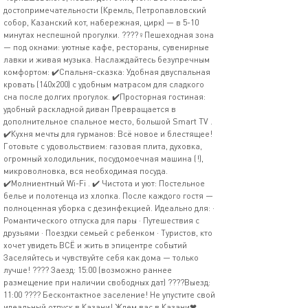
достопримечательности (Кремль, Петропавловский
собор, Казанский кот, набережная, цирк) — в 5-10
минутах неспешной прогулки. ????‍♀️Пешеходная зона
— под окнами: уютные кафе, рестораны, сувенирные
лавки и живая музыка. Наслаждайтесь безупречным
комфортом: ✔️Спальня-сказка: Удобная двуспальная
кровать (140x200) с удобным матрасом для сладкого
сна после долгих прогулок. ✔️Просторная гостиная:
удобный раскладной диван Превращается в
дополнительное спальное место, большой Smart TV .
✔️Кухня мечты для гурманов: Всё новое и блестящее!
Готовьте с удовольствием: газовая плита, духовка,
огромный холодильник, посудомоечная машина (!),
микроволновка, вся необходимая посуда.
✔️Молниентный Wi-Fi . ✔️ Чистота и уют: Постельное
белье и полотенца из хлопка. После каждого гостя —
полноценная уборка с дезинфекцией. Идеально для: ·
Романтического отпуска для пары · Путешествия с
друзьями · Поездки семьей с ребенком · Туристов, кто
хочет увидеть ВСЁ и жить в эпицентре событий
Заселяйтесь и чувствуйте себя как дома — только
лучше! ???? Заезд: 15:00 (возможно раннее
размещение при наличии свободных дат) ????Выезд:
11:00 ???? Бесконтактное заселение! Не упустите свой
идеальный отпуск в Казани! Ждем вас в Казани❤