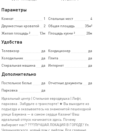
Параметры
Комнат
1
Спальных мест
4
Двухместных кроватей
2
Общая площадь
35м²
Жилая площадь
²
13м
Площадь кухни
²
20м
Удобства
Телевизор
да
Кондиционер
да
Холодильник
да
Плита
да
Стиральная машина
да
Интернет
да
Дополнительно
Постельное белье
да
Отчетные документы
да
Парковка
да
Идеальный центр | Стильная евродвушка | Лифт,
парковка . Забудьте о транспорте! ★ Вы выходите из
подъезда и оказываетесь на знаменитой пешеходной
улице Баумана — в самом сердце Казани! Ваш
идеальный отпуск начинается здесь. Почему
выбирают нас? ????ЛУЧШАЯ ЛОКАЦИЯ В ГОРОДЕ! Ул.
Чернышевского, новый дом с лифтом. Все главные