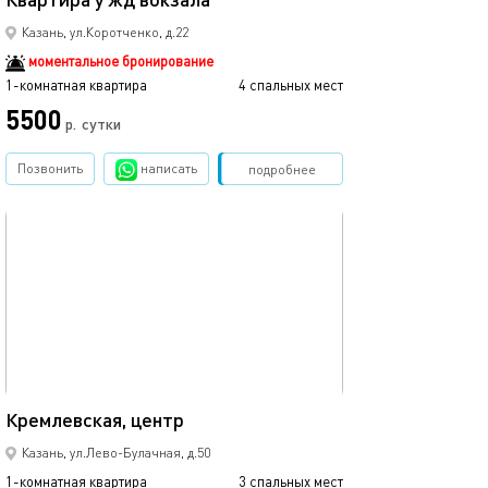
Казань, ул.Коротченко, д.22
моментальное бронирование
1-комнатная квартира
4 спальных мест
1-комнатная квартира
5500
3500
р.
сутки
Позвонить
написать
Забронировать
подробнее
обновлено 09.03.2024
Ещё фото
35м²
Кремлевская, центр
Район вахитовс
Казань, ул.Лево-Булачная, д.50
1-комнатная квартира
3 спальных мест
1-комнатная квартира