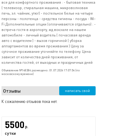
все для комфортного проживания : - бытовая техника
( телевизор, стиральная машина, микроволновая
печь, эл. чайник, утюг) - постельное белье на четыре
персоны - полотенца - средства гигиены - посуда - Wi-
Fi Дополнительные опции (оплачиваются отдельно) : -
встреча гостя в аэропорту, жд вокзале на нашем
автомобиле - личный водитель ( почасовая аренда
авто с водителем ) - вызов горничной ( уборка
аппартаментов во время проживания ) Цену за
суточное проживание уточняйте по телефону. Цена
зависит от количества дней проживания, от
количества гостей, от выходных и праздничных дней
Объявление №148384 размещено: 01.07.2024 17:07:54 (по
московскому времени)
Отзывы
написать свой
К сожалению отзывов пока нет.
5500
р.
сутки