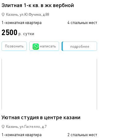
Элитная 1-к кв. в жк вербной
1 ком.квартира
Казань, ул.Ю.Фучика, д.88
1-комнатная квартира
4 спальных мест
1-комнатная квартира
2500
2500
р.
сутки
Позвонить
написать
Забронировать
подробнее
обновлено 22.03.2022
Ещё фото
25м²
Уютная студия в центре казани
Студия с балко
Казань, ул.Гастелло, д.7
1-комнатная квартира
2 спальных мест
1-комнатная квартира