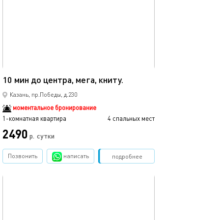
Ещё фото
40м²
10 мин до центра, мега, книту.
Мега икеа прос
Казань, пр.Победы, д.230
моментальное бронирование
1-комнатная квартира
4 спальных мест
1-комнатная квартира
2490
р.
сутки
от
Позвонить
написать
Забронировать
подробнее
обновлено 05.09.2021
Ещё фото