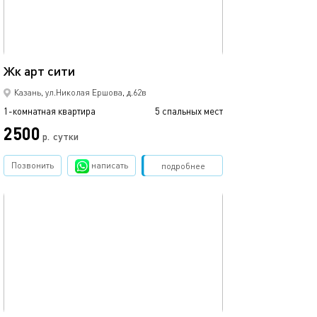
35м²
Жк арт сити
1ком рядом с ме
Казань, ул.Николая Ершова, д.62в
1-комнатная квартира
5 спальных мест
1-комнатная квартира
2500
1700
р.
сутки
Позвонить
написать
Забронировать
подробнее
обновлено 02.07.2026
Ещё фото
42м²