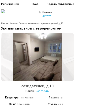
Регистрация
Вход
Подать объявление
Казань
другой город
Россия
/
Казань
/
Однокомнатные квартиры
/
созидателей, д.13
Уютная квартира с евроремонтом
созидателей, д.13
Район:
Советский
Квартира
тип жилья
1
комната
39 м²
площадь
7 этаж
из 9