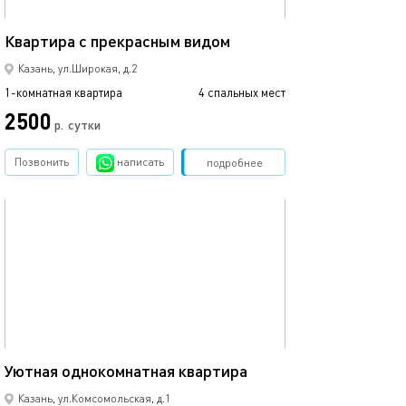
Квартира с вид
44м²
Квартира с прекрасным видом
центр
Казань, ул.Широкая, д.2
1-комнатная квартира
4 спальных мест
1-комнатная квартира
2500
2500
р.
сутки
Позвонить
написать
Забронировать
подробнее
обновлено 01.12.2023
Ещё фото
45м²
Уютная однокомнатная квартира
Дизайнерская к
Казань, ул.Комсомольская, д.1