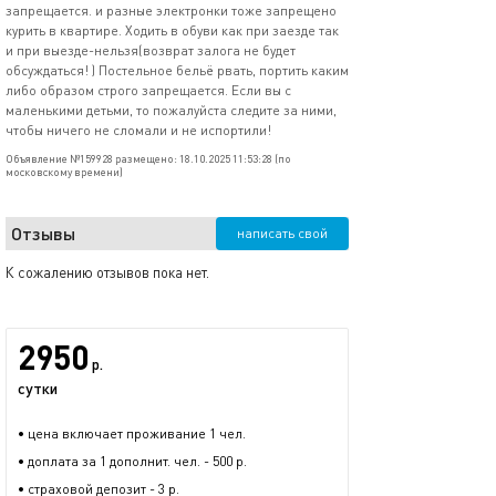
запрещается. и разные электронки тоже запрещено
курить в квартире. Ходить в обуви как при заезде так
и при выезде-нельзя(возврат залога не будет
обсуждаться! ) Постельное бельё рвать, портить каким
либо образом строго запрещается. Если вы с
маленькими детьми, то пожалуйста следите за ними,
чтобы ничего не сломали и не испортили!
Объявление №159928 размещено: 18.10.2025 11:53:28 (по
московскому времени)
Отзывы
написать свой
К сожалению отзывов пока нет.
2950
р.
сутки
• цена включает проживание 1 чел.
• доплата за 1 дополнит. чел. - 500 р.
• страховой депозит - 3 р.