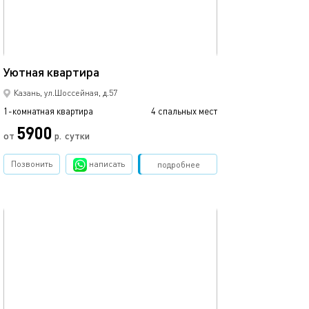
43м²
2комнатная ква
Уютная квартира
Казань, ул.Шоссейная, д.57
1-комнатная квартира
4 спальных мест
1-комнатная квартира
5900
от
р.
сутки
от
Позвонить
написать
Забронировать
подробнее
обновлено 17.10.2023
Ещё фото