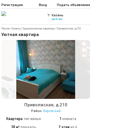
Регистрация
Вход
Подать объявление
Казань
другой город
Россия
/
Казань
/
Однокомнатные квартиры
/
Приволжская, д.210
Уютная квартира
Приволжская, д.210
Район:
Кировский
Квартира
тип жилья
1
комната
38 м²
площадь
2 этаж
из 6