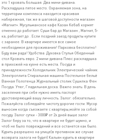
это 1 кровать большая. Два мини-дивана.
Раскладушка пятое место. Охраняемая зона, на
территории комплекса находится красивая
набережная, так же в шаговой доступности магазин
«Магнит». Мусульманское кафе Казан Кебаб кормят
отменно.до работает. Суши бар до Магазин , Магнит, 5-
ка, работает до . Если поздний заезд продукты купите
с заранее. В квартире имеется все самое
необходимое для проживания! Парковка бесплатно!
Буду вам рада! Удобства: Духовка Стулья Обеденный
стол Кровать евро. 2 мини-дивана Плюс раскладушка
в прихожей на кухне есть места. Посуда и
принадлежности Холодильник Электрический чайник
Электроплита Стиральная машина Постельное бельё
Ванная Полотенца Журнальный столик Сушилка Фен
Посуда. Утюг, Гладильная доска. Важnо знать: В день
заселения при себе нужно иметь паспорт
удостоверяющий вашу личность. Залог: обязательно.
Пожалуйста соблюдайте чистоту дорогие гости. Мусор
выносим когда съезжаете с квартиры,мойте за собой
посуду. Залог сутки - 3000₽ от 2х дней выше залог
Залог беру за то, что в квартире не будет шумно, и
чтоб не было повреждений и все останется как было.
Курить разрешено на улице(в противном же случае
возврата залога не будет) Кальян курить в квартире