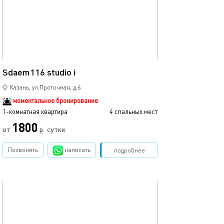
Ещё фото
39м²
Sdaem116 studio i
Sdaem116 studio 
Казань, ул.Проточная, д.6
моментальное бронирование
1-комнатная квартира
4 спальных мест
1-комнатная квартира
1800
от
р.
сутки
от
Позвонить
написать
Забронировать
подробнее
обновлено 20.02.2023
Ещё фото