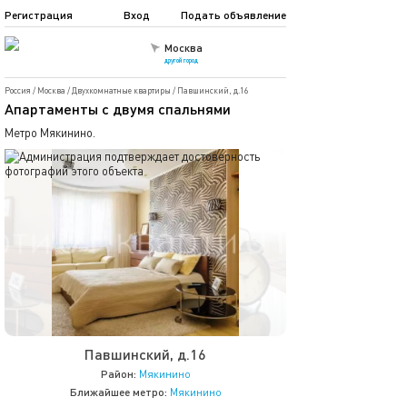
Регистрация
Вход
Подать объявление
Москва
другой город
Россия
/
Москва
/
Двухкомнатные квартиры
/
Павшинский, д.16
Апартаменты с двумя спальнями
Метро Мякинино.
Павшинский, д.16
Район:
Мякинино
Ближайшее метро:
Мякинино