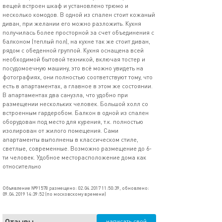
вещей встроен шкаф и установлено трюмо и
несколько комодов. В одной из спален стоит кожаный
диван, при желании его можно разложить. Кухня
получилась более просторной за счет объединения с
балконом (теплый пол), на кухне так же стоит диван,
рядом с обеденной группой. Кухня оснащена всей
необходимой бытовой техникой, включая тостер и
посудомоечную машину, это всё можно увидеть на
фотографиях, они полностью соответствуют тому, что
есть в апартаментах, а главное в этом же состоянии.
В апартаментах два санузла, что удобно при
размещении нескольких человек. Большой холл со
встроенным гардеробом. Балкон в одной из спален
оборудован под место для курения, т.к. полностью
изолирован от жилого помещения. Сами
апартаменты выполнены в классическом стиле,
светлые, современные. Возможно размещение до 6-
ти человек. Удобное месторасположение дома как
относительно
Объявление №91578 размещено: 02.04.2017 11:50:39, обновлено:
09.04.2019 14:39:52 (по московскому времени)
Отзывы
написать свой