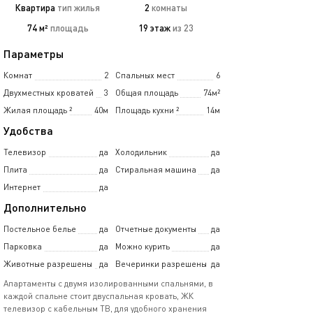
Квартира
тип жилья
2
комнаты
74 м²
площадь
19 этаж
из 23
Параметры
Комнат
2
Спальных мест
6
Двухместных кроватей
3
Общая площадь
74м²
Жилая площадь
²
40м
Площадь кухни
²
14м
Удобства
Телевизор
да
Холодильник
да
Плита
да
Стиральная машина
да
Интернет
да
Дополнительно
Постельное белье
да
Отчетные документы
да
Парковка
да
Можно курить
да
Животные разрешены
да
Вечеринки разрешены
да
Апартаменты с двумя изолированными спальнями, в
каждой спальне стоит двуспальная кровать, ЖК
телевизор с кабельным ТВ, для удобного хранения