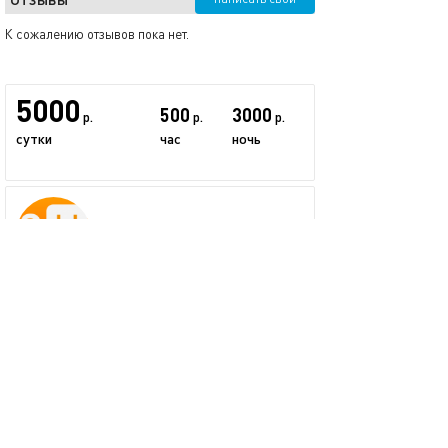
К сожалению отзывов пока нет.
5000
500
3000
р.
р.
р.
сутки
час
ночь
СуткиХаус
23 предложения
проверенный пользователь
размещается больше двух лет
+7 (495) 565-36-66
показать номер