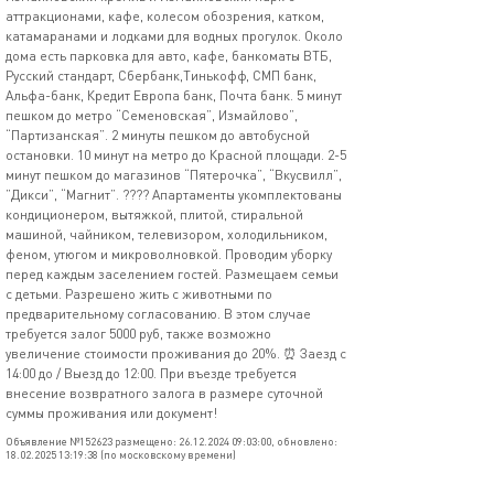
аттракционами, кафе, колесом обозрения, катком,
катамаранами и лодками для водных прогулок. Около
дома есть парковка для авто, кафе, банкоматы ВТБ,
Русский стандарт, Сбербанк,Тинькофф, СМП банк,
Альфа-банк, Кредит Европа банк, Почта банк. 5 минут
пешком до метро “Семеновская”, Измайлово”,
“Партизанская”. 2 минуты пешком до автобусной
остановки. 10 минут на метро до Красной площади. 2-5
минут пешком до магазинов “Пятерочка”, “Вкусвилл”,
”Дикси”, “Магнит”. ???? Апартаменты укомплектованы
кондиционером, вытяжкой, плитой, стиральной
машиной, чайником, телевизором, холодильником,
феном, утюгом и микроволновкой. Проводим уборку
перед каждым заселением гостей. Размещаем семьи
с детьми. Разрешено жить с животными по
предварительному согласованию. В этом случае
требуется залог 5000 руб, также возможно
увеличение стоимости проживания дo 20%. ⏰ Заезд с
14:00 до / Выезд до 12:00. При въезде требуется
внесение возвратного залога в размере суточной
суммы проживания или документ!
Объявление №152623 размещено: 26.12.2024 09:03:00, обновлено:
18.02.2025 13:19:38 (по московскому времени)