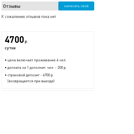
Отзывы
написать свой
К сожалению отзывов пока нет.
4700
р.
сутки
• цена включает проживание 4 чел.
• доплата за 1 дополнит. чел. - 200 р.
• страховой депозит - 4700 р.
(возвращается при выезде)
Артем Королев
15 предложений
размещается больше двух лет