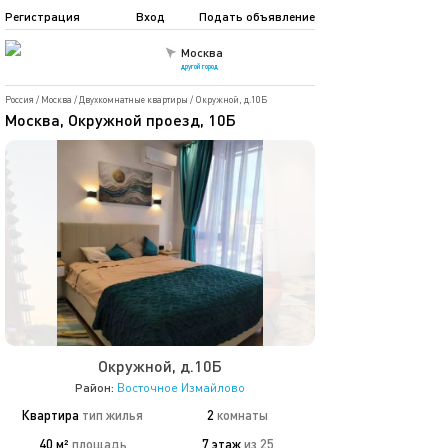
Регистрация
Вход
Подать объявление
Москва
другой город
Россия
/
Москва
/
Двухкомнатные квартиры
/
Окружной, д.10Б
Москва, Окружной проезд, 10Б
Окружной, д.10Б
Район:
Восточное Измайлово
Квартира
тип жилья
2
комнаты
40 м²
площадь
7 этаж
из 25