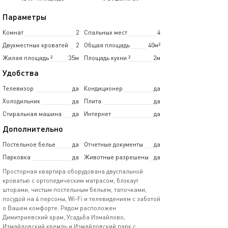
Параметры
Комнат
2
Спальных мест
4
Двухместных кроватей
2
Общая площадь
40м²
Жилая площадь
²
35м
Площадь кухни
²
2м
Удобства
Телевизор
да
Кондиционер
да
Холодильник
да
Плита
да
Стиральная машина
да
Интернет
да
Дополнительно
Постельное белье
да
Отчетные документы
да
Парковка
да
Животные разрешены
да
Просторная квартира оборудована двуспальной
кроватью с ортопедическим матрасом, блэкаут
шторами, чистым постельным бельем, тапочками,
посудой на 4 персоны, Wi-Fi и телевидением с заботой
о Вашем комфорте. Рядом расположен
Димитриевский храм, Усадьба Измайлово,
Измайловский кремль и Измайловский парк с