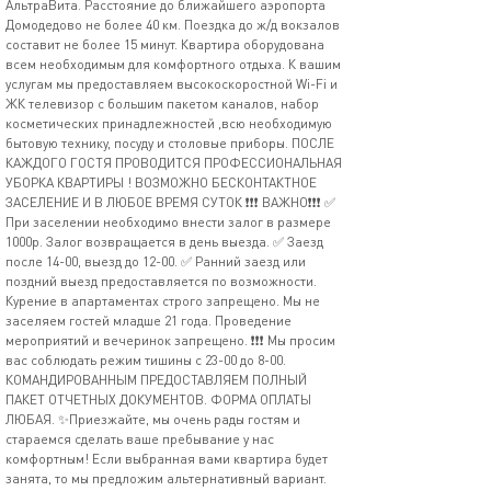
АльтраВита. Расстояние до ближайшего аэропорта
Домодедово не более 40 км. Поездка до ж/д вокзалов
составит не более 15 минут. Квартира оборудована
всем необходимым для комфортного отдыха. К вашим
услугам мы предоставляем высокоскоростной Wi-Fi и
ЖК телевизор с большим пакетом каналов, набор
косметических принадлежностей ,всю необходимую
бытовую технику, посуду и столовые приборы. ПОСЛЕ
КАЖДОГО ГОСТЯ ПРОВОДИТСЯ ПРОФЕССИОНАЛЬНАЯ
УБОРКА КВАРТИРЫ ! ВОЗМОЖНО БЕСКОНТАКТНОЕ
ЗАСЕЛЕНИЕ И В ЛЮБОЕ ВРЕМЯ СУТОК ❗️❗️❗️ ВАЖНО❗️❗️❗️ ✅
При заселении необходимо внести залог в размере
1000р. Залог возвращается в день выезда. ✅ Заезд
после 14-00, выезд до 12-00. ✅ Ранний заезд или
поздний выезд предоставляется по возможности.
Курение в апартаментах строго запрещено. Мы не
заселяем гостей младше 21 года. Проведение
мероприятий и вечеринок запрещено. ❗️❗️❗️ Мы просим
вас соблюдать режим тишины с 23-00 до 8-00.
КОМАНДИРОВАННЫМ ПРЕДОСТАВЛЯЕМ ПОЛНЫЙ
ПАКЕТ ОТЧЕТНЫХ ДОКУМЕНТОВ. ФОРМА ОПЛАТЫ
ЛЮБАЯ. ✨Приезжайте, мы очень рады гостям и
стараемся сделать ваше пребывание у нас
комфортным! Если выбранная вами квартира будет
занята, то мы предложим альтернативный вариант.