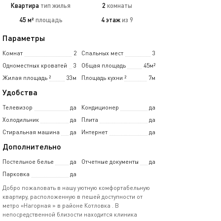
Квартира
тип жилья
2
комнаты
45 м²
площадь
4 этаж
из 9
Параметры
Комнат
2
Спальных мест
3
Одноместных кроватей
3
Общая площадь
45м²
Жилая площадь
²
33м
Площадь кухни
²
7м
Удобства
Телевизор
да
Кондиционер
да
Холодильник
да
Плита
да
Стиральная машина
да
Интернет
да
Дополнительно
Постельное белье
да
Отчетные документы
да
Парковка
да
Добро пожаловать в нашу уютную комфортабельную
квартиру, расположенную в пешей доступности от
метро «Нагорная » в районе Котловка . В
непосредственной близости находится клиника