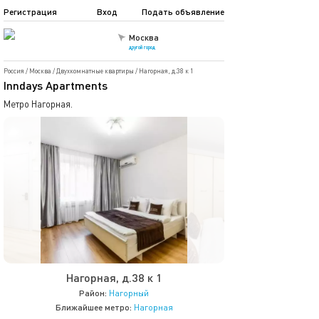
Регистрация
Вход
Подать объявление
Москва
другой город
Россия
/
Москва
/
Двухкомнатные квартиры
/
Нагорная, д.38 к 1
Inndays Apartments
Метро Нагорная.
Нагорная, д.38 к 1
Район:
Нагорный
Ближайшее метро:
Нагорная