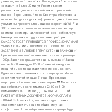
Домодедово не более 40 км. Поездка до ж/д вокзалов
составит не более 20 минут. Рядом с домом
расположен один из красивейших исторический
парков- Воронцовский парк. Квартира оборудована
всем необходимым для комфортного отдыха. К вашим
услугам мы предоставляем высокоскоростной Wi- Fi и
ЖК телевизор с большим пакетом каналов, набор
косметических принадлежностей ,всю необходимую
бытовую технику, посуду и столовые приборы. ПОСЛЕ
КАЖДОГО ГОСТЯ ПРОВОДИТСЯ ПРОФЕССИОНАЛЬНАЯ
УБОРКА КВАРТИРЫ! ВОЗМОЖНО БЕСКОНТАКТНОЕ
ЗАСЕЛЕНИЕ И В ЛЮБОЕ ВРЕМЯ СУТОК ❗️❗️❗️ ВАЖНО❗️❗️❗️ ✅
При заселении необходимо внести залог в размере
1000р. Залог возвращается в день выезда. ✅ Заезд
после 14-00, выезд до 12-00. ✅ Ранний заезд или
поздний выезд предоставляется по возможности.
Курение в апартаментах строго запрещено. Мы не
заселяем гостей младше 21 года. Проведение
мероприятий и вечеринок запрещено. ❗️❗️❗️ Мы просим
вас соблюдать режим тишины с 23-00 до 8-00.
КОМАНДИРОВАННЫМ ПРЕДОСТАВЛЯЕМ ПОЛНЫЙ
ПАКЕТ ОТЧЕТНЫХ ДОКУМЕНТОВ .ФОРМА ОПЛАТЫ
ЛЮБАЯ. ✨Приезжайте, мы очень рады гостям и
стараемся сделать ваше пребывание у нас
комфортным! Если выбранная вами квартира будет