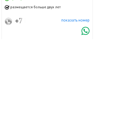
размещается больше двух лет
+7 (915) 018-37-33
показать номер
Запросить бронь
пожаловаться
Смотрите также
обновлено 01.07.2025
Ещё фото
55м²