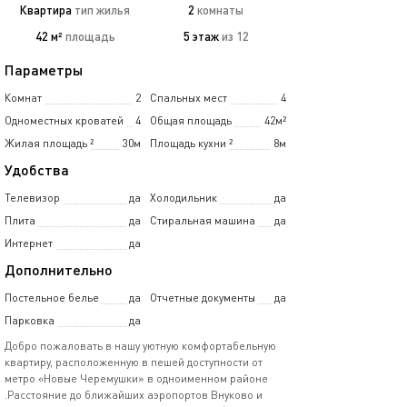
Квартира
тип жилья
2
комнаты
42 м²
площадь
5 этаж
из 12
Параметры
Комнат
2
Спальных мест
4
Одноместных кроватей
4
Общая площадь
42м²
Жилая площадь
²
30м
Площадь кухни
²
8м
Удобства
Телевизор
да
Холодильник
да
Плита
да
Стиральная машина
да
Интернет
да
Дополнительно
Постельное белье
да
Отчетные документы
да
Парковка
да
Добро пожаловать в нашу уютную комфортабельную
квартиру, расположенную в пешей доступности от
метро «Новые Черемушки» в одноименном районе
.Расстояние до ближайших аэропортов Внуково и