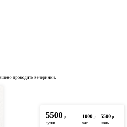
решено проводить вечеринки.
вернуться на главную
5500
1000
5500
р.
р.
р.
сутки
час
ночь