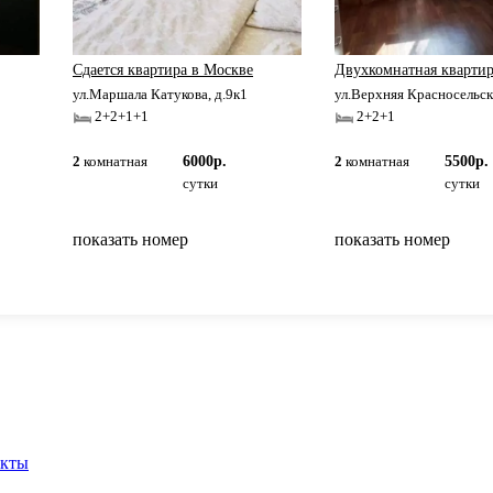
Сдается квaртирa в Москве
Двухкомнатная квартир
ул.Маршала Катукова, д.9к1
ул.Верхняя Красносельск.
2+2+1+1
2+2+1
2
комнатная
6000р.
2
комнатная
5500р.
сутки
сутки
показать номер
показать номер
вернуться на главную
акты