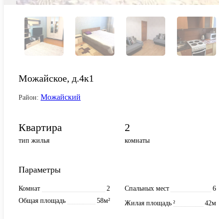
Можайское, д.4к1
Можайский
Район:
Квартира
2
тип жилья
комнаты
Параметры
Комнат
2
Спальных мест
6
Общая площадь
58м²
Жилая площадь
²
42м