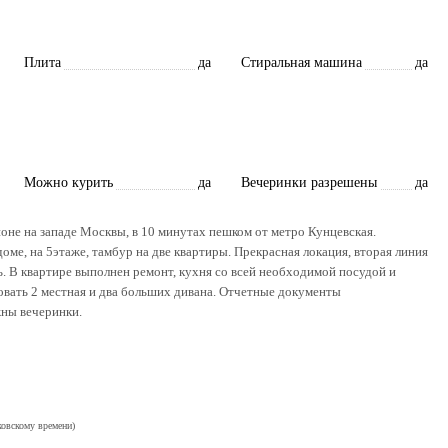
Плита
да
Стиральная машина
да
Можно курить
да
Вечеринки разрешены
да
йоне на западе Москвы, в 10 минутах пешком от метро Кунцевская.
е, на 5этаже, тамбур на две квартиры. Прекрасная локация, вторая линия
ь. В квартире выполнен ремонт, кухня со всей необходимой посудой и
овать 2 местная и два больших дивана. Отчетные документы
ны вечеринки.
ковскому времени)