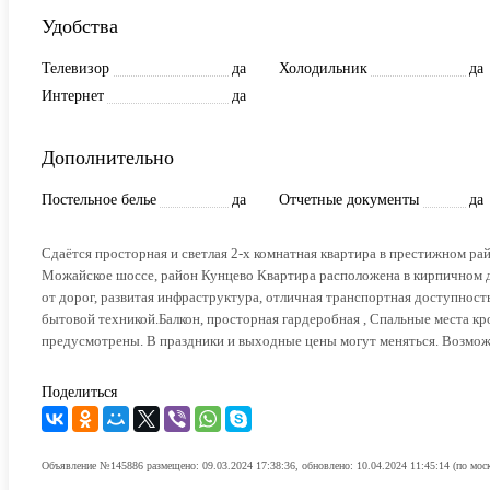
Удобства
Телевизор
да
Холодильник
да
Интернет
да
Дополнительно
Постельное белье
да
Отчетные документы
да
Сдаётся просторная и светлая 2-х комнатная квартира в престижном ра
Можайское шоссе, район Кунцево Квартира расположена в кирпичном дом
от дорог, развитая инфраструктура, отличная транспортная доступност
бытовой техникой.Балкон, просторная гардеробная , Спальные места кр
предусмотрены. В праздники и выходные цены могут меняться. Возмож
Поделиться
Объявление №145886 размещено: 09.03.2024 17:38:36, обновлено: 10.04.2024 11:45:14 (по мос