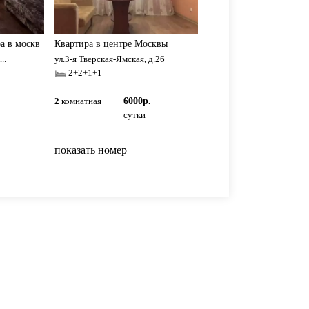
а в москв
Квартира в центре Москвы
..
ул.3-я Тверская-Ямская, д.26
2+2+1+1
2
комнатная
6000р.
сутки
показать номер