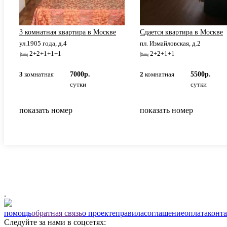
3 комнатная квартира в Москве
Сдается квaртирa в Москве
ул.1905 года, д.4
пл. Измайловская, д.2
2+2+1+1+1
2+2+1+1
3
комнатная
7000р.
2
комнатная
5500р.
сутки
сутки
показать номер
показать номер
.
помощь
обратная связь
о проекте
правила
соглашение
оплата
конт
Следуйте за нами в соцсетях: