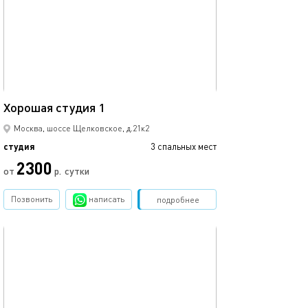
24м²
Хорошая студия 1
Москва, шоссе Щелковское, д.21к2
студия
3 спальных мест
2300
от
р.
сутки
Позвонить
написать
Забронировать
подробнее
обновлено 13.03.2023