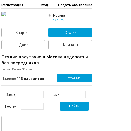
Регистрация
Вход
Подать объявление
Москва
другой город
Квартиры
Студии
Дома
Комнаты
Студии посуточно в Москве недорого и
без посредников
Россия
/
Москва
/
Студии
Уточнить
Найдено
115 вариантов
Заезд:
Выезд:
Гостей:
Найти
обновлено 27.04.2026