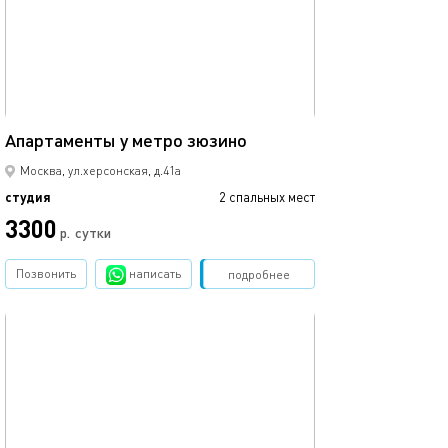
14м²
Апартаменты у метро зюзино
Москва, ул.херсонская, д.41а
студия
2 спальных мест
3300
р.
сутки
Позвонить
написать
Забронировать
подробнее
обновлено 31.01.2026