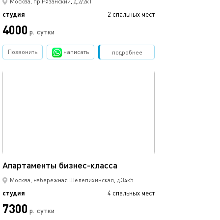
Москва, пр.Рязанский, д.2/2к1
студия
2 спальных мест
4000
р.
сутки
Позвонить
написать
Забронировать
подробнее
обновлено 17.02.2025
40м²
Апартаменты бизнес-класса
Москва, набережная Шелепихинская, д.34к5
студия
4 спальных мест
7300
р.
сутки