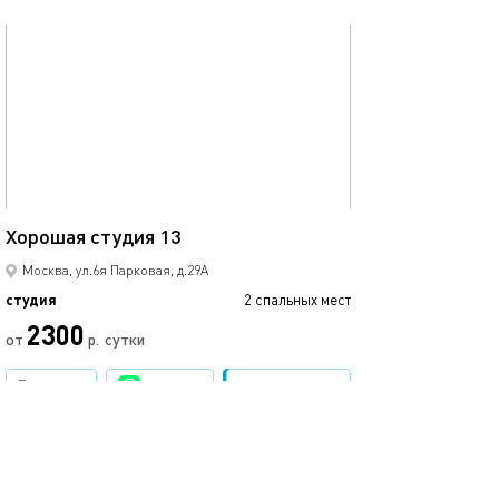
обновлено 14.03.2023
22м²
Хорошая студия 13
Москва, ул.6я Парковая, д.29А
студия
2 спальных мест
2300
от
р.
сутки
Позвонить
написать
Забронировать
подробнее
обновлено 14.03.2023