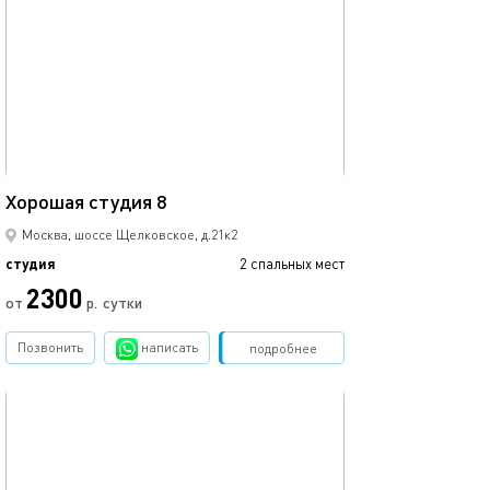
21м²
Хорошая студия 8
Москва, шоссе Щелковское, д.21к2
студия
2 спальных мест
2300
от
р.
сутки
Позвонить
написать
Забронировать
подробнее
обновлено 14.03.2023