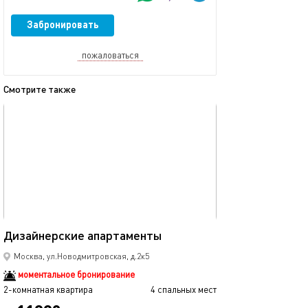
Забронировать
пожаловаться
Смотрите также
обновлено 01.02.2024
Ещё фото
69м²
Дизайнерские апартаменты
Дизайнерские 
Москва, ул.Новодмитровская, д.2к5
моментальное бронирование
2-комнатная квартира
4 спальных мест
2-комнатная квартира