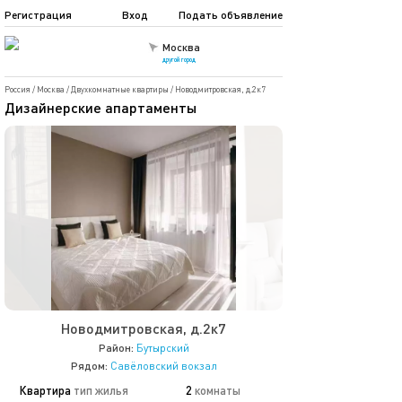
Регистрация
Вход
Подать объявление
Москва
другой город
Россия
/
Москва
/
Двухкомнатные квартиры
/
Новодмитровская, д.2к7
Дизайнерские апартаменты
Новодмитровская, д.2к7
Район:
Бутырский
Рядом:
Савёловский вокзал
Квартира
тип жилья
2
комнаты