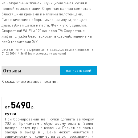
из натуральных тканей; Функциональная кухня в
полной комплектации; Опрятная ванная комната с
блестящими кранами и мягкими полотенцами;
Гигиенические наборы: мыло, шампуни, гель для
душа, зубная щетка и паста; Фен и утюг, сушилка;
Скоростной Wi-Fi и 120 каналов TV; Скоростные
лифты, служба безопасности, видеонаблюдение на
всей территории ЖК.
Объявление №141822 размещено: 13.06.2023 10:28:57, обновлено:
01.02.2024 14:36:41 (по московскому времени)
Отзывы
написать свой
К сожалению отзывов пока нет.
5490
от
р.
сутки
При бронировании на 1 сутки доплата за уборку
700 р.; Принимаем любую форму оплаты; Залог
возвращается при выселении; Расчетное время
заезда в выезд в ; Цена может меняться в
зависимости от количества суток проживания и