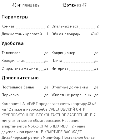
43 м²
площадь
12 этаж
из 47
Параметры
Комнат
2
Спальных мест
2
Двухместных кроватей
1
Общая площадь
43м²
Удобства
Телевизор
да
Кондиционер
да
Холодильник
да
Плита
да
Стиральная машина
да
Интернет
да
Дополнительно
Постельное белье
да
Отчетные документы
да
Парковка
да
Животные разрешены
да
Компания LALAPART предлагает снять квартиру 43 м²
на 12 этаже в небоскребе САВЕЛОВСКИЙ СИТИ.
КРУГЛОСУТОЧНОЕ, БЕСКОНТАКТНОЕ ЗАСЕЛЕНИЕ. В 7
минутах от метро «Дмитровская». Название
апартаментов Mokko.СПАЛЬНЫХ МЕСТ: 2 - одна
двуспальная кровать. В КВАРТИРЕ ВАС ЖДЕТ:
Дизайнерский ремонт; Мини-бар; Постельное бельё