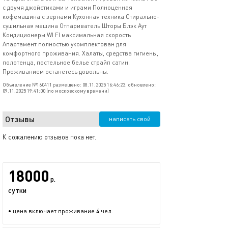
с двумя джойстиками и играми Полноценная
кофемашина с зернами Кухонная техника Стирально-
сушильная машина Отпариватель Шторы Блэк Аут
Кондиционеры WI FI максимальная скорость
Апартамент полностью укомплектован для
комфортного проживания. Халаты, средства гигиены,
полотенца, постельное белье страйп сатин.
Проживанием останетесь довольны.
Объявление №160411 размещено: 08.11.2025 16:46:23, обновлено:
09.11.2025 19:41:00 (по московскому времени)
Отзывы
написать свой
К сожалению отзывов пока нет.
18000
р.
сутки
• цена включает проживание 4 чел.