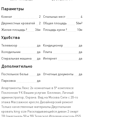
Параметры
Комнат
2
Спальных мест
4
Двухместных кроватей
2
Общая площадь
56м²
Жилая площадь
²
36м
Площадь кухни
²
10м
Удобства
Телевизор
да
Кондиционер
да
Холодильник
да
Плита
да
Стиральная машина
да
Интернет
да
Дополнительно
Постельное белье
да
Отчетные документы
да
Парковка
да
Апартаменты Люкс 2х-комнатные в 5* комплексе
Поклонная 9 К Вашим услугам: Беллман, Личный
администратор, Охрана. Вид на Москва Сити с 20-го
этажа Массажное кресло Дизайнерский ремонт
Только качественные материалы Двуспальная
кровать king size Раскладывающийся диван 2 смарт
ТВ (диагональ 50 и 55) Телескоп Игровая консоль PS5