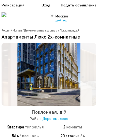
Регистрация
Вход
Подать объявление
Москва
другой город
Россия
/
Москва
/
Двухкомнатные квартиры
/
Поклонная, д.9
Апартаменты Люкс 2х-комнатные
Поклонная, д.9
Район:
Дорогомилово
Квартира
тип жилья
2
комнаты
56 м²
площадь
20 этаж
из 34