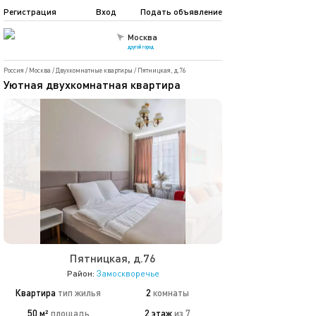
Регистрация
Вход
Подать объявление
Москва
другой город
Россия
/
Москва
/
Двухкомнатные квартиры
/
Пятницкая, д.76
Уютная двухкомнатная квартира
Пятницкая, д.76
Район:
Замоскворечье
Квартира
тип жилья
2
комнаты
50 м²
площадь
2 этаж
из 7