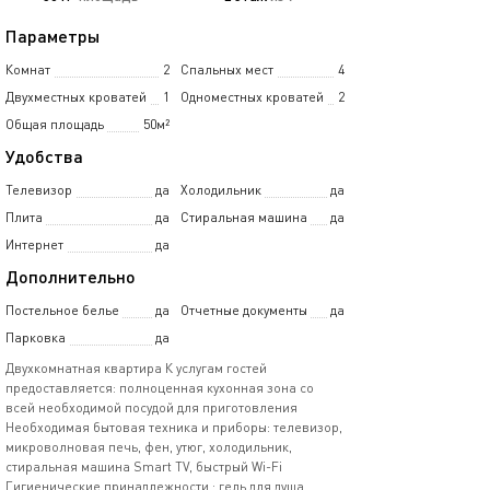
Параметры
Комнат
2
Спальных мест
4
Двухместных кроватей
1
Одноместных кроватей
2
Общая площадь
50м²
Удобства
Телевизор
да
Холодильник
да
Плита
да
Стиральная машина
да
Интернет
да
Дополнительно
Постельное белье
да
Отчетные документы
да
Парковка
да
Двухкомнатная квартира К услугам гостей
предоставляется: полноценная кухонная зона со
всей необходимой посудой для приготовления
Необходимая бытовая техника и приборы: телевизор,
микроволновая печь, фен, утюг, холодильник,
стиральная машина Smart TV, быстрый Wi-Fi
Гигиенические принадлежности : гель для душа,