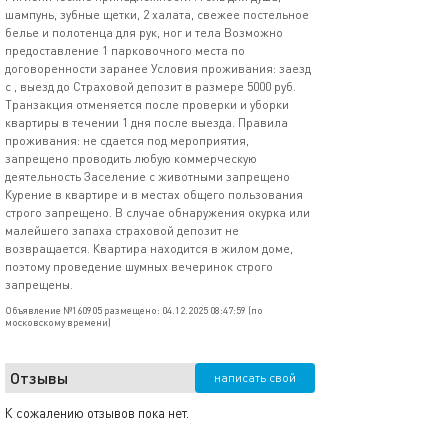
шампунь, зубные щетки, 2 халата, свежее постельное
белье и полотенца для рук, ног и тела Возможно
предоставление 1 парковочного места по
договоренности заранее Условия проживания: заезд
с , выезд до Страховой депозит в размере 5000 руб.
Транзакция отменяется после проверки и уборки
квартиры в течении 1 дня после выезда. Правила
проживания: не сдается под мероприятия,
запрещено проводить любую коммерческую
деятельность Заселение с животными запрещено
Курение в квартире и в местах общего пользования
строго запрещено. В случае обнаружения окурка или
малейшего запаха страховой депозит не
возвращается. Квартира находится в жилом доме,
поэтому проведение шумных вечеринок строго
запрещены.
Объявление №160905 размещено: 04.12.2025 08:47:59 (по
московскому времени)
Отзывы
написать свой
К сожалению отзывов пока нет.