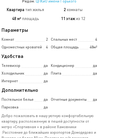
Рядом:
ЦПКиО имени Горького
Квартира
тип жилья
2
комнаты
48 м²
площадь
11 этаж
из 12
Параметры
Комнат
2
Спальных мест
4
Одноместных кроватей
4
Общая площадь
48м²
Удобства
Телевизор
да
Кондиционер
да
Холодильник
да
Плита
да
Интернет
да
Дополнительно
Постельное белье
да
Отчетные документы
да
Парковка
да
Добро пожаловать в нашу уютную комфортабельную
квартиру, расположенную в пешей доступности от
метро «Спортивная » в районе Хамовники
.Расстояние до ближайших аэропортов Домодедово и
Внуково не более 50 км. Поездка до ж/д вокзалов