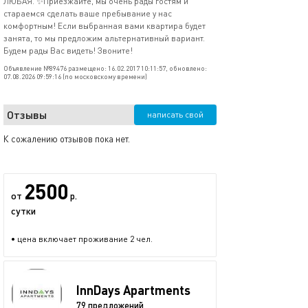
ЛЮБАЯ. ✨Приезжайте, мы очень рады гостям и
стараемся сделать ваше пребывание у нас
комфортным! Если выбранная вами квартира будет
занята, то мы предложим альтернативный вариант.
Будем рады Вас видеть! Звоните!
Объявление №89476 размещено: 16.02.2017 10:11:57, обновлено:
07.08.2026 09:59:16 (по московскому времени)
Отзывы
написать свой
К сожалению отзывов пока нет.
2500
от
р.
сутки
• цена включает проживание 2 чел.
InnDays Apartments
79 предложений