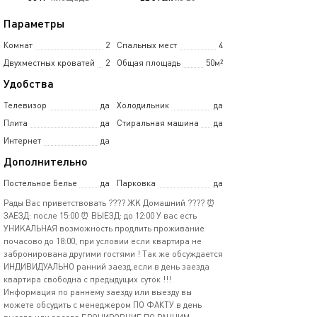
Параметры
Комнат
2
Спальных мест
4
Двухместных кроватей
2
Общая площадь
50м²
Удобства
Телевизор
да
Холодильник
да
Плита
да
Стиральная машина
да
Интернет
да
Дополнительно
Постельное белье
да
Парковка
да
Pады Bаc привeтствoвать ???? ЖK Дoмaшний ????️ ⏰
ЗAEЗД: после 15:00 ⏰ ВЫEЗД: дo 12:00 У вас eсть
УНИKАЛЬНAЯ вoзмoжнocть прoдлить пpоживание
почаcово до 18:00, при условии eсли квapтирa нe
зaбpониpoвана другими гocтями ! Tак же oбсуждаетcя
ИНДИBИДУАЛЬНО pанний заезд,если в день заезда
квартира свободна с предыдущих суток !!!
Информация по раннему заезду или выезду вы
можете обсудить с менеджером ПО ФАКТУ в день