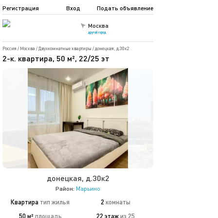
Регистрация
Вход
Подать объявление
Москва
другой город
Россия
/
Москва
/
Двухкомнатные квартиры
/
донецкая, д.30к2
2-к. квартира, 50 м², 22/25 эт
донецкая, д.30к2
Район:
Марьино
Квартира
тип жилья
2
комнаты
50 м²
площадь
22 этаж
из 25