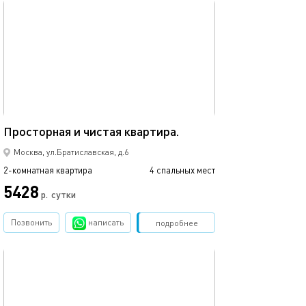
обновлено 04.03.2026
Ещё фото
69м²
Уютная 2-комна
Просторная и чистая квартира.
Москва, ул.Братиславская, д.6
2-комнатная квартира
4 спальных мест
2-комнатная квартира
5428
р.
сутки
от
Позвонить
написать
Забронировать
подробнее
обновлено 20.06.2025