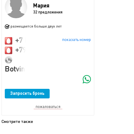
Мария
32 предложения
размещается больше двух лет
+7 (989) 831-28-38
показать номер
+79152224762
Botvinkina1998@yandex.ru
Запросить бронь
пожаловаться
Смотрите также