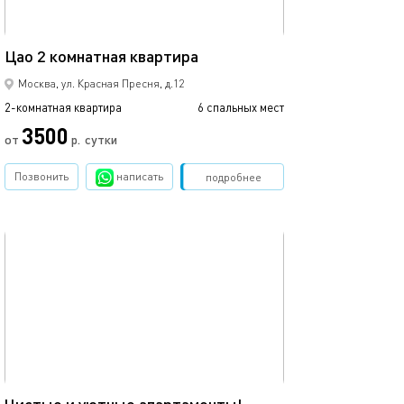
52м²
2-к. апартамент
Цао 2 комнатная квартира
Москва, ул. Красная Пресня, д.12
2-комнатная квартира
6 спальных мест
2-комнатная квартира
3500
16000
от
р.
сутки
Позвонить
написать
Забронировать
подробнее
обновлено 20.03.2020
Ещё фото
50м²
Стильная cветл