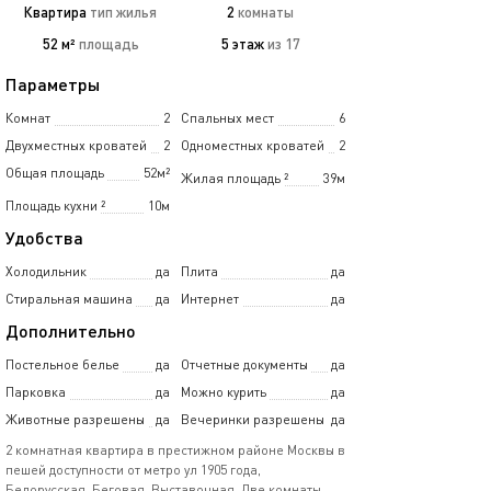
Квартира
тип жилья
2
комнаты
52 м²
площадь
5 этаж
из 17
Параметры
Комнат
2
Спальных мест
6
Двухместных кроватей
2
Одноместных кроватей
2
Общая площадь
52м²
Жилая площадь
²
39м
Площадь кухни
²
10м
Удобства
Холодильник
да
Плита
да
Стиральная машина
да
Интернет
да
Дополнительно
Постельное белье
да
Отчетные документы
да
Парковка
да
Можно курить
да
Животные разрешены
да
Вечеринки разрешены
да
2 комнатная квартира в престижном районе Москвы в
пешей доступности от метро ул 1905 года,
Белорусская, Беговая, Выставочная. Две комнаты