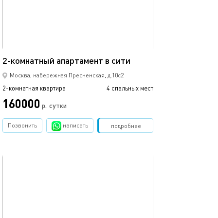
Ещё фото
70м²
2-комнатный апартамент в сити
Квартира в моск
Москва, набережная Пресненская, д.10с2
2-комнатная квартира
4 спальных мест
2-комнатная квартира
160000
6000
р.
сутки
Позвонить
написать
Забронировать
подробнее
обновлено 01.03.2024
Ещё фото