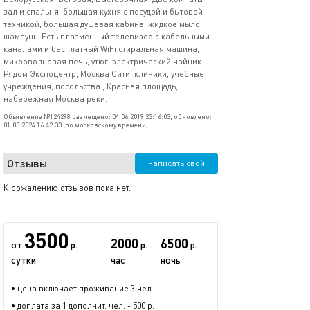
зал и спальня, большая кухня с посудой и бытовой
техникой, большая душевая кабина, жидкое мыло,
шампунь. Есть плазменный телевизор с кабельными
каналами и бесплатный WiFi стиральная машина,
микроволновая печь, утюг, электрический чайник.
Рядом Экспоцентр, Москва Сити, клиники, учебные
учреждения, посольства , Красная площадь,
набережная Москва реки.
Объявление №124298 размещено: 04.06.2019 23:16:03, обновлено:
01.03.2024 16:42:33 (по московскому времени)
Отзывы
написать свой
К сожалению отзывов пока нет.
3500
2000
6500
от
р.
р.
р.
сутки
час
ночь
• цена включает проживание 3 чел.
• доплата за 1 дополнит. чел. - 500 р.