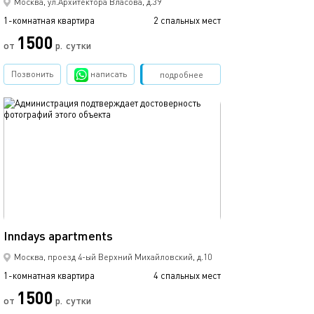
Москва, ул.Архитектора Власова, д.39
1-комнатная квартира
2 спальных мест
1500
от
р.
сутки
Позвонить
написать
Забронировать
подробнее
обновлено 05.08.2026
38м²
Inndays apartments
Москва, проезд 4-ый Верхний Михайловский, д.10
1-комнатная квартира
4 спальных мест
1500
от
р.
сутки