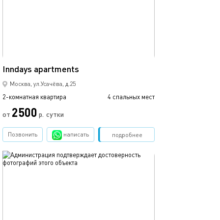
48м²
Inndays apartments
Москва, ул.Усачёва, д.25
2-комнатная квартира
4 спальных мест
2500
от
р.
сутки
Позвонить
написать
Забронировать
подробнее
обновлено 05.08.2026