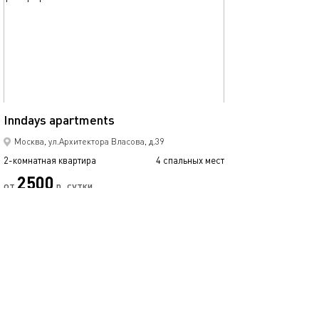
42м²
Inndays apartments
Москва, ул.Архитектора Власова, д.39
2-комнатная квартира
4 спальных мест
2500
от
р.
сутки
Позвонить
написать
Забронировать
подробнее
обновлено 09.04.2019