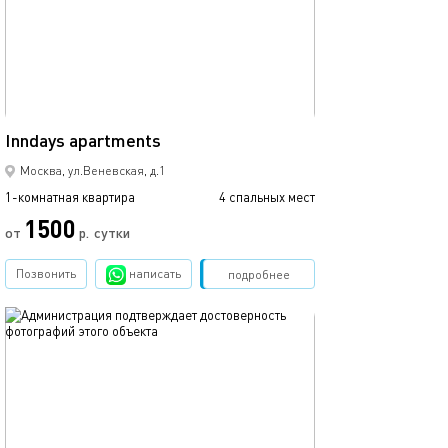
40м²
Inndays apartments
Москва, ул.Веневская, д.1
1-комнатная квартира
4 спальных мест
1500
от
р.
сутки
Позвонить
написать
Забронировать
подробнее
обновлено 05.08.2026