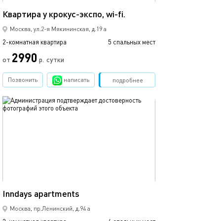
50м²
Квартира у крокус-экспо, wi-fi.
Москва, ул.2-я Мякининская, д.19 а
2-комнатная квартира
5 спальных мест
2990
от
р.
сутки
Позвонить
написать
Забронировать
подробнее
обновлено 05.08.2026
44м²
Inndays apartments
Москва, пр.Ленинский, д.94 а