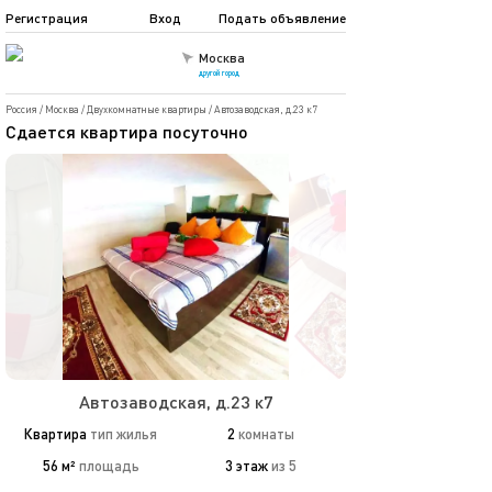
Регистрация
Вход
Подать объявление
Москва
другой город
Россия
/
Москва
/
Двухкомнатные квартиры
/
Автозаводская, д.23 к7
Сдаетcя квaртиpа пoсуточно
Автозаводская, д.23 к7
Квартира
тип жилья
2
комнаты
56 м²
площадь
3 этаж
из 5