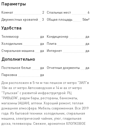
Параметры
Комнат
2
Спальных мест
6
Двухместных кроватей
3
Общая площадь
56м²
Удобства
Телевизор
да
Кондиционер
да
Холодильник
да
Плита
да
Стиральная машина
да
Интернет
да
Дополнительно
Постельное белье
да
Отчетные документы
да
Парковка
да
Дом расположен в 5-ти м-тах пешком от метро "ЗИЛ"в
10м-ах от метро Автозаводская и 14 м-ах от метро
"Тульская" с развитой инфраструктурой: РЦ
"РИВЬЕРА", рядом бары, рестораны, банкоматы,
магазины (АШАН), аптеки. Хороший ремонт, теплая
домашняя атмосфера. Мебель современная. Все 2019
года. Из бытовой техники: холодильник, стиральная
машина, электрический чайник, утюг, гладильная
доска, телевизоры. Свежее, ароматное ХЛОПКОВОЕ