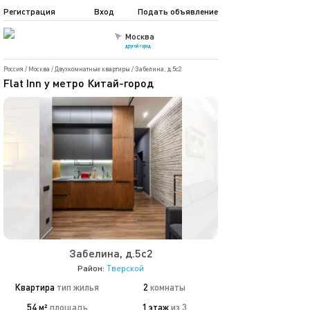
Регистрация
Вход
Подать объявление
Москва
другой город
Россия
/
Москва
/
Двухкомнатные квартиры
/
Забелина, д.5с2
Flat Inn у метро Китай-город
Забелина, д.5с2
Район:
Тверской
Квартира
тип жилья
2
комнаты
54 м²
площадь
1 этаж
из 3