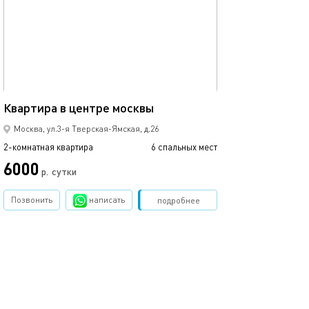
Ещё фото
50м²
Квартира в центре москвы
Двушка в цао
Москва, ул.3-я Тверская-Ямская, д.26
2-комнатная квартира
6 спальных мест
2-комнатная квартира
6000
2570
р.
сутки
Позвонить
написать
Забронировать
подробнее
обновлено 21.01.2021
Ещё фото