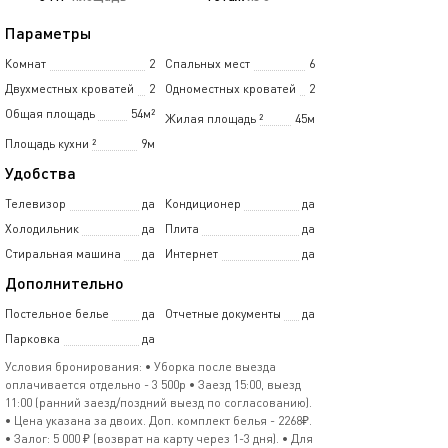
Параметры
Комнат
2
Спальных мест
6
Двухместных кроватей
2
Одноместных кроватей
2
Общая площадь
54м²
Жилая площадь
²
45м
Площадь кухни
²
9м
Удобства
Телевизор
да
Кондиционер
да
Холодильник
да
Плита
да
Стиральная машина
да
Интернет
да
Дополнительно
Постельное белье
да
Отчетные документы
да
Парковка
да
Условия бронирования: • Уборка после выезда
оплачивается отдельно - 3 500р • Заезд 15:00, выезд
11:00 (ранний заезд/поздний выезд по согласованию).
• Цена указана за двоих. Доп. комплект белья - 2268₽.
• Залог: 5 000 ₽ (возврат на карту через 1-3 дня). • Для