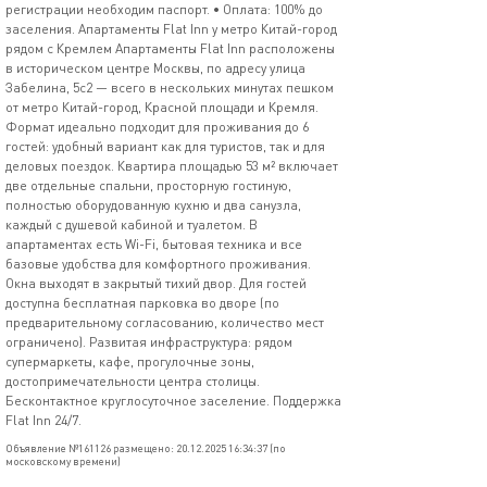
регистрации необходим паспорт. • Оплата: 100% до
заселения. Апартаменты Flat Inn у метро Китай-город
рядом с Кремлем Апартаменты Flat Inn расположены
в историческом центре Москвы, по адресу улица
Забелина, 5с2 — всего в нескольких минутах пешком
от метро Китай-город, Красной площади и Кремля.
Формат идеально подходит для проживания до 6
гостей: удобный вариант как для туристов, так и для
деловых поездок. Квартира площадью 53 м² включает
две отдельные спальни, просторную гостиную,
полностью оборудованную кухню и два санузла,
каждый с душевой кабиной и туалетом. В
апартаментах есть Wi-Fi, бытовая техника и все
базовые удобства для комфортного проживания.
Окна выходят в закрытый тихий двор. Для гостей
доступна бесплатная парковка во дворе (по
предварительному согласованию, количество мест
ограничено). Развитая инфраструктура: рядом
супермаркеты, кафе, прогулочные зоны,
достопримечательности центра столицы.
Бесконтактное круглосуточное заселение. Поддержка
Flat Inn 24/7.
Объявление №161126 размещено: 20.12.2025 16:34:37 (по
московскому времени)