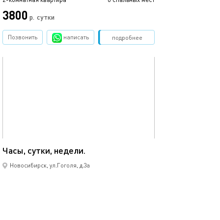
3800
р.
сутки
Позвонить
написать
Забронировать
подробнее
обновлено 18.04.2023
52м²
Часы, сутки, недели.
Новосибирск, ул.Гоголя, д.3а
2-комнатная квартира
4 спальных мест
2590
р.
сутки
Позвонить
написать
Забронировать
подробнее