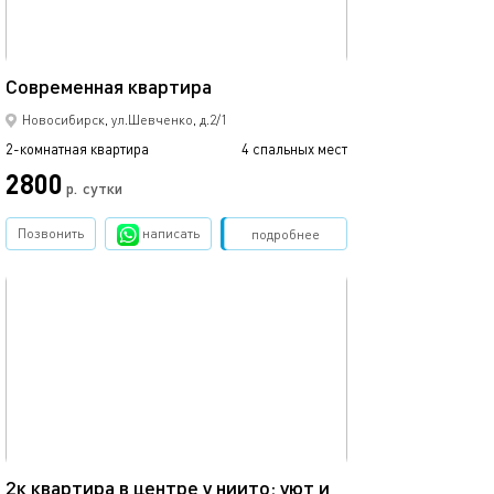
45м²
Современная квартира
Новосибирск, ул.Шевченко, д.2/1
2-комнатная квартира
4 спальных мест
2800
р.
сутки
Позвонить
написать
Забронировать
подробнее
обновлено 28.04.2026
42м²
2к квартира в центре у ниито: уют и