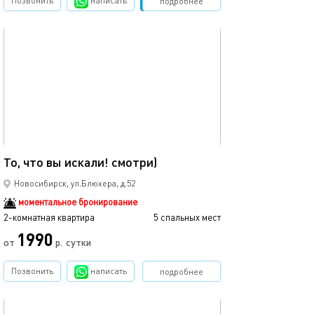
Позвонить
написать
Забронировать
подробнее
обновлено 19.04.2019
50м²
То, что вы искали! смотри)
Новосибирск, ул.Блюхера, д.52
моментальное бронирование
2-комнатная квартира
5 спальных мест
1990
от
р.
сутки
Позвонить
написать
подробнее
обновлено 26.07.2026