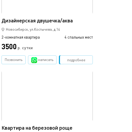
42м²
Дизайнерская двушечка/аква
Новосибирск, ул.Костычева, д.14
2-комнатная квартира
4 спальных мест
3500
р.
сутки
Позвонить
написать
Забронировать
подробнее
обновлено сегодня
40м²
Квартира на березовой роще