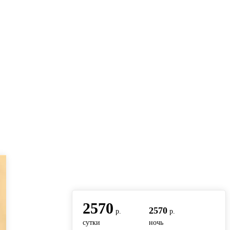
вернуться на главную
2570
2570
р.
р.
сутки
ночь