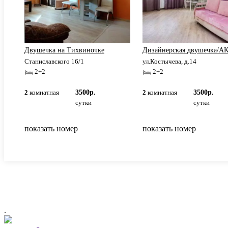
Двушечка на Тихвиночке
Дизайнерская двушечка/А
Станиславского 16/1
ул.Костычева, д.14
2+2
2+2
2
комнатная
3500р.
2
комнатная
3500р.
сутки
сутки
показать номер
показать номер
.