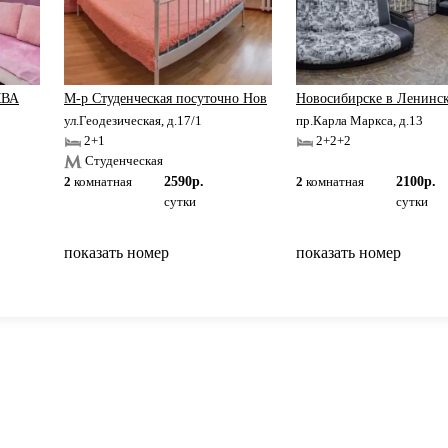
КВА
М-р Студенческая посуточно Нов
Новосибирске в Ленинск
ул.Геодезическая, д.17/1
пр.Карла Маркса, д.13
2+1
2+2+2
Студенческая
2
комнатная
2590р.
2
комнатная
2100р.
сутки
сутки
показать номер
показать номер
вернуться на главную