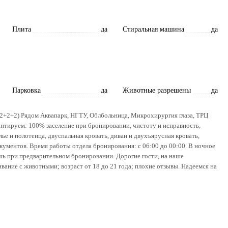
Плита
да
Стиральная машина
да
Парковка
да
Животные разрешены
да
(2+2+2) Рядом Аквапарк, НГТУ, Облбольница, Микрохирургия глаза, ТРЦ
антируем: 100% заселение при бронировании, чистоту и исправность,
ье и полотенца, двуспальная кровать, диван и двухъярусная кровать,
окументов. Время работы отдела бронирования: с 06:00 до 00:00. В ночное
шь при предварительном бронировании. Дорогие гости, на наше
ание с животными; возраст от 18 до 21 года; плохие отзывы. Надеемся на