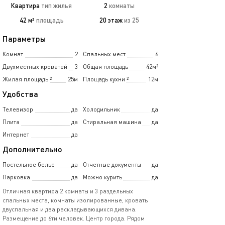
Квартира
тип жилья
2
комнаты
42 м²
площадь
20 этаж
из 25
Параметры
Комнат
2
Спальных мест
6
Двухместных кроватей
3
Общая площадь
42м²
Жилая площадь
²
25м
Площадь кухни
²
12м
Удобства
Телевизор
да
Холодильник
да
Плита
да
Стиральная машина
да
Интернет
да
Дополнительно
Постельное белье
да
Отчетные документы
да
Парковка
да
Можно курить
да
Отличная квартира 2 комнаты и 3 раздельных
спальных места, комнаты изолированные, кровать
двуспальная и два раскладывающихся дивана.
Размещение до 6ти человек. Центр города. Рядом