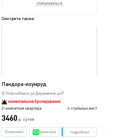
пожаловаться
Смотрите также
обновлено 16.12.2025
Ещё фото
446м²
Пандора-изумруд
Большая 2х-ком
Новосибирск, ул.Державина, д.47
моментальное бронирование
2-комнатная квартира
4 спальных мест
2-комнатная квартира
3460
2999
р.
сутки
Позвонить
написать
Забронировать
подробнее