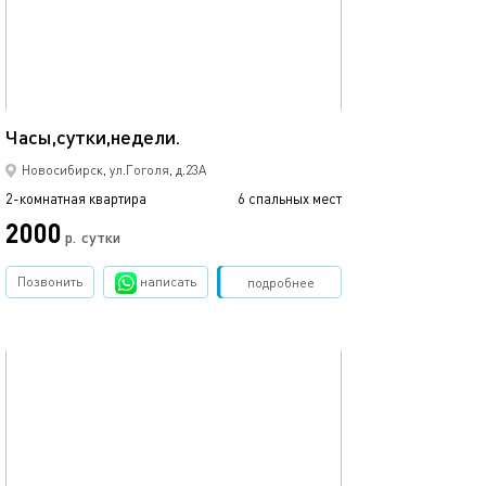
Ещё фото
55м²
Часы,сутки,недели.
Чистая,уютная 
Новосибирск, ул.Гоголя, д.23А
2-комнатная квартира
6 спальных мест
2-комнатная квартира
2000
2000
р.
сутки
Позвонить
написать
Забронировать
подробнее
обновлено 04.10.2021
Ещё фото