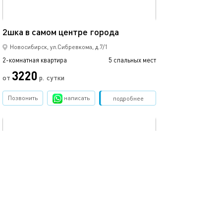
60м²
Доступный бизн
2шка в самом центре города
Новосибирск, ул.Сибревкома, д.7/1
2-комнатная квартира
5 спальных мест
2-комнатная квартира
3220
от
р.
сутки
от
Позвонить
написать
Забронировать
подробнее
обновлено 28.08.2022
Ещё фото
44м²
Бизнес-класс frech в центре
Стильный бизне