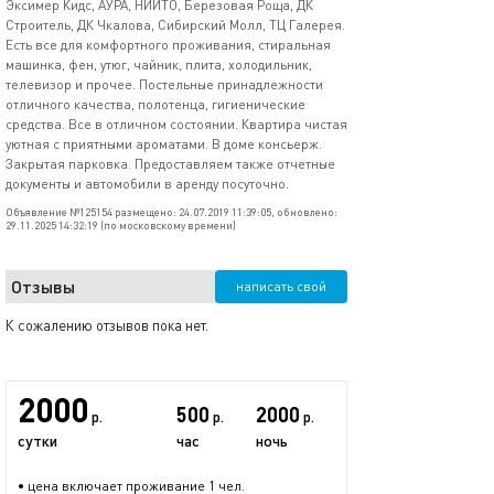
Эксимер Кидс, АУРА, НИИТО, Березовая Роща, ДК
Строитель, ДК Чкалова, Сибирский Молл, ТЦ Галерея.
Есть все для комфортного проживания, стиральная
машинка, фен, утюг, чайник, плита, холодильник,
телевизор и прочее. Постельные принадлежности
отличного качества, полотенца, гигиенические
средства. Все в отличном состоянии. Квартира чистая
уютная с приятными ароматами. В доме консьерж.
Закрытая парковка. Предоставляем также отчетные
документы и автомобили в аренду посуточно.
Объявление №125154 размещено: 24.07.2019 11:39:05, обновлено:
29.11.2025 14:32:19 (по московскому времени)
Отзывы
написать свой
К сожалению отзывов пока нет.
2000
500
2000
р.
р.
р.
сутки
час
ночь
• цена включает проживание 1 чел.