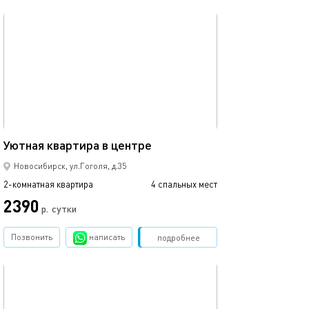
обновлено 26.07.2026
Ещё фото
34м²
Уютная квартира в центре
Часы, сутки, не
Новосибирск, ул.Гоголя, д.35
2-комнатная квартира
4 спальных мест
2-комнатная квартира
2390
2590
р.
сутки
Позвонить
написать
Забронировать
подробнее
обновлено 03.01.2026