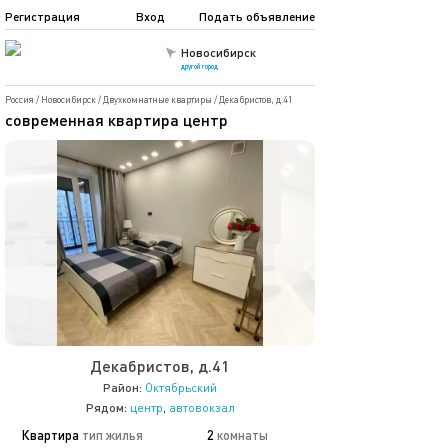
Регистрация
Вход
Подать объявление
Новосибирск
другой город
Россия
/
Новосибирск
/
Двухкомнатные квартиры
/
Декабристов, д.41
современная квартира центр
Декабристов, д.41
Район:
Октябрьский
Рядом:
центр
,
автовокзал
Квартира
тип жилья
2
комнаты