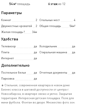
54 м²
площадь
6 этаж
из 12
Параметры
Комнат
2
Спальных мест
4
Двухместных кроватей
2
Общая площадь
54м²
Жилая площадь
²
34м
Удобства
Телевизор
да
Холодильник
да
Плита
да
Стиральная машина
да
Интернет
да
Дополнительно
Постельное белье
да
Отчетные документы
да
Парковка
да
☀️ Стильная, современная квартира в новом доме
Бизнес класса в шаговой доступности от центра г.
Новосибирска, в квартире свежо и уютно. Закрытая
территория. Интересная детская площадка. Поле для
мини футбола. Фонтан во дворе. Множество фото зон.