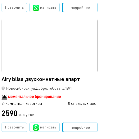
Позвонить
написать
Забронировать
подробнее
обновлено 03.01.2026
Ещё фото
79м²
Airy bliss двухкомнатные апарт
Апартамент с в
Новосибирск, ул.Добролюбова, д.18/1
моментальное бронирование
2-комнатная квартира
8 спальных мест
2-комнатная квартира
2590
р.
сутки
от
Позвонить
написать
Забронировать
подробнее