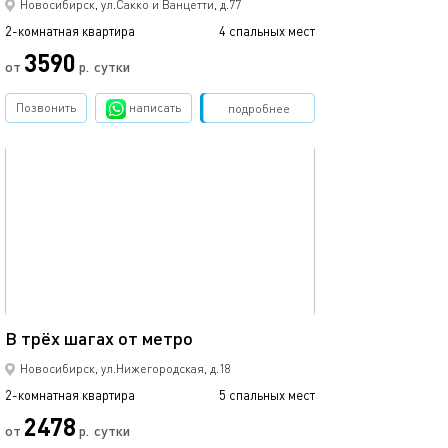
Новосибирск, ул.Сакко и Ванцетти, д.77
2-комнатная квартира
4 спальных мест
2-комнатная квартира
3590
от
р.
сутки
от
Позвонить
написать
Забронировать
подробнее
обновлено 05.08.2022
Ещё фото
60м²
В трёх шагах от метро
Уютная квартир
Новосибирск, ул.Нижегородская, д.18
2-комнатная квартира
5 спальных мест
2-комнатная квартира
2478
2300
от
р.
сутки