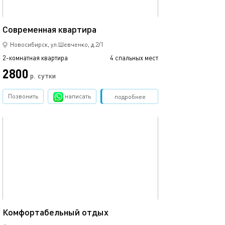
45м²
Современная квартира
Евродвушечка в
Новосибирск, ул.Шевченко, д.2/1
2-комнатная квартира
4 спальных мест
2-комнатная квартира
2800
3500
р.
сутки
Позвонить
написать
Забронировать
подробнее
обновлено 25.03.2022
Ещё фото
56м²
Комфортабельный отдых
Современные а