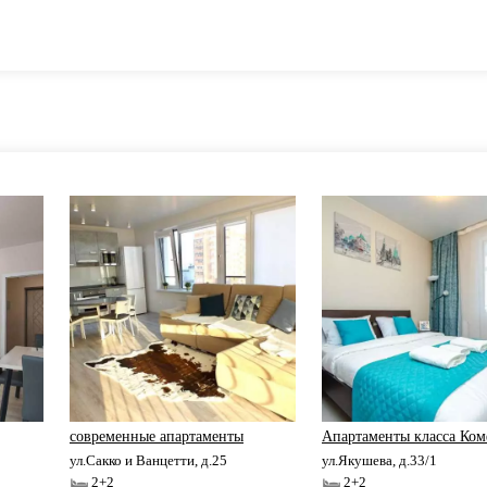
современные апартаменты
Апартаменты класса Ком
ул.Сакко и Ванцетти, д.25
ул.Якушева, д.33/1
2+2
2+2