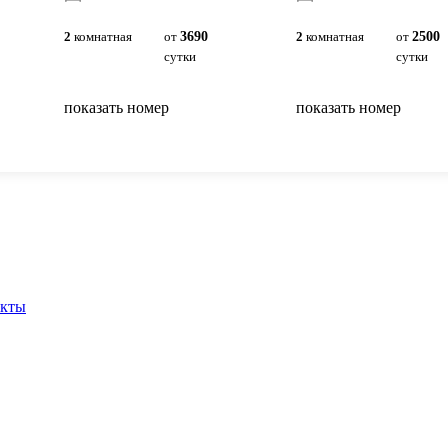
2
комнатная
от
3690
2
комнатная
от
2500
сутки
сутки
показать номер
показать номер
вернуться на главную
акты