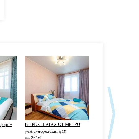
форт +
В ТРЁХ ШАГАХ ОТ МЕТРО
УЮТНАЯ КВАРТИРА
ул.Нижегородская, д.18
ул.Чехова, д.111
2+2+1
2+2+1+1