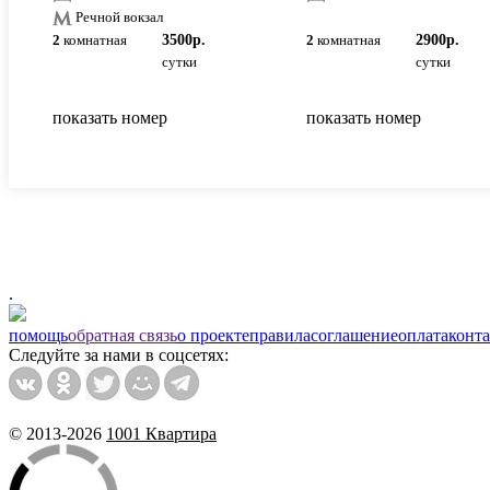
Речной вокзал
2
комнатная
3500р.
2
комнатная
2900р.
сутки
сутки
показать номер
показать номер
.
помощь
обратная связь
о проекте
правила
соглашение
оплата
конт
Следуйте за нами в соцсетях:
© 2013-2026
1001 Квартира