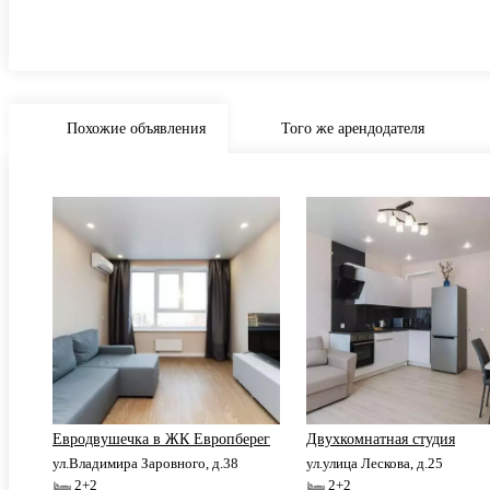
Похожие объявления
Того же арендодателя
Евродвушечка в ЖК Европберег
Двухкомнатная студия
ул.Владимира Заровного, д.38
ул.улица Лескова, д.25
2+2
2+2