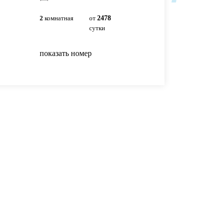
2
комнатная
от
2478
2
комнатная
2300р
сутки
сутки
показать номер
показать номер