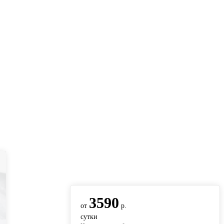
вернуться на главную
3590
от
р.
сутки