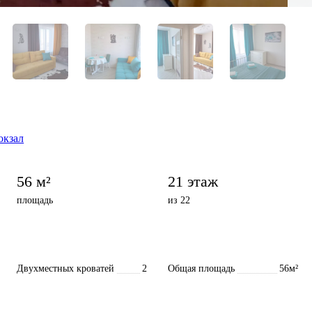
окзал
56 м²
21 этаж
площадь
из 22
Двухместных кроватей
2
Общая площадь
56м²