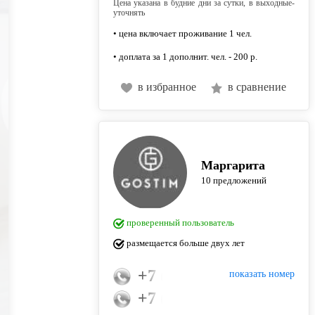
Цена указана в будние дни за сутки, в выходные-
уточнять
• цена включает проживание 1 чел.
• доплата за 1 дополнит. чел. - 200 р.
в избранное
в сравнение
Маргарита
10 предложений
проверенный пользователь
размещается больше двух лет
+7 (983) 319-40-04
показать номер
+7 (913) 916-89-08