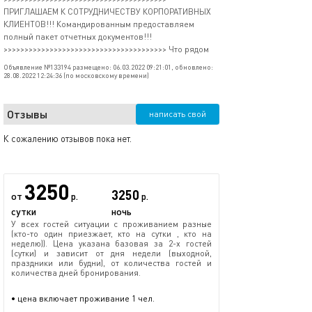
ПРИГЛАШАЕМ К СОТРУДНИЧЕСТВУ КОРПОРАТИВНЫХ
КЛИЕНТОВ!!! Командированным предоставляем
полный пакет отчетных документов!!!
>>>>>>>>>>>>>>>>>>>>>>>>>>>>>>>>>>>>>>> Что рядом
Объявление №133194 размещено: 06.03.2022 09:21:01, обновлено:
28.08.2022 12:24:36 (по московскому времени)
Отзывы
написать свой
К сожалению отзывов пока нет.
3250
3250
от
р.
р.
сутки
ночь
У всех гостей ситуации с проживанием разные
(кто-то один приезжает, кто на сутки , кто на
неделю)). Цена указана базовая за 2-х гостей
(сутки) и зависит от дня недели (выходной,
праздники или будни), от количества гостей и
количества дней бронирования.
• цена включает проживание 1 чел.