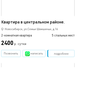
65м²
Квартира в центральном районе.
2шка в самом ц
Новосибирск, ул.Семьи Шамшиных, д.16
2-комнатная квартира
5 спальных мест
2-комнатная квартира
2400
р.
сутки
от
Позвонить
написать
Забронировать
подробнее
обновлено 28.08.2022
Ещё фото
44м²