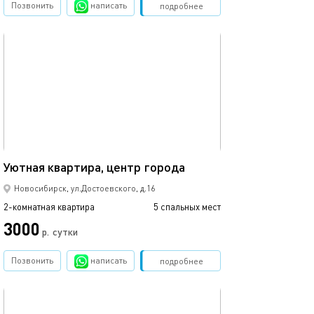
Позвонить
написать
Забронировать
подробнее
обновлено 26.07.2026
Ещё фото
52м²
Уютная квартира, центр города
Уютная квартир
Новосибирск, ул.Достоевского, д.16
2-комнатная квартира
5 спальных мест
2-комнатная квартира
3000
2390
р.
сутки
Позвонить
написать
Забронировать
подробнее
обновлено 05.10.2022