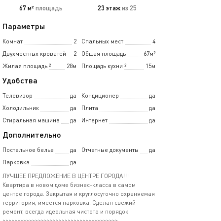
67 м²
площадь
23 этаж
из 25
Параметры
Комнат
2
Спальных мест
4
Двухместных кроватей
2
Общая площадь
67м²
Жилая площадь
²
28м
Площадь кухни
²
15м
Удобства
Телевизор
да
Кондиционер
да
Холодильник
да
Плита
да
Стиральная машина
да
Интернет
да
Дополнительно
Постельное белье
да
Отчетные документы
да
Парковка
да
ЛУЧШЕЕ ПРЕДЛОЖЕНИЕ В ЦЕНТРЕ ГОРОДА!!!
Квартира в новом доме бизнес-класса в самом
центре города. Закрытая и круглосуточно охраняемая
территория, имеется парковка. Сделан свежий
ремонт, всегда идеальная чистота и порядок.
>>>>>>>>>>>>>>>>>>>>>>>>>>>>>>>>>>>>>>>