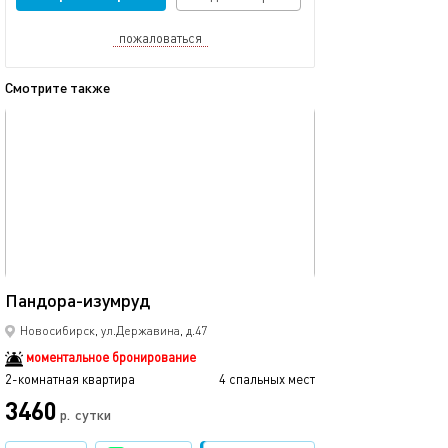
пожаловаться
Смотрите также
обновлено 16.12.2025
Ещё фото
446м²
Пандора-изумруд
Большая 2х-ком
Новосибирск, ул.Державина, д.47
моментальное бронирование
2-комнатная квартира
4 спальных мест
2-комнатная квартира
3460
2999
р.
сутки