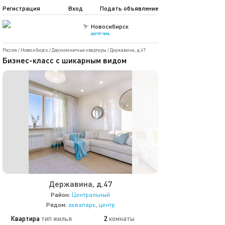
Регистрация
Вход
Подать объявление
Новосибирск
другой город
Россия
/
Новосибирск
/
Двухкомнатные квартиры
/
Державина, д.47
Бизнес-класс с шикарным видом
Державина, д.47
Район:
Центральный
Рядом:
аквапарк
,
центр
Квартира
тип жилья
2
комнаты