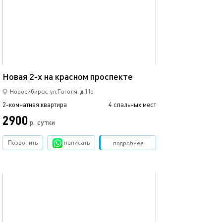
Ещё фото
47м²
Новая 2-х на красном проспекте
Часы,сутки,нед
Новосибирск, ул.Гоголя, д.11а
2-комнатная квартира
4 спальных мест
2-комнатная квартира
2900
2000
р.
сутки
Позвонить
написать
Забронировать
подробнее
обновлено 12.04.2022
Ещё фото