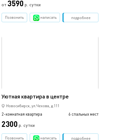
3590
от
р.
сутки
от
Позвонить
написать
Забронировать
подробнее
обновлено 28.09.2022
Ещё фото
55м²
Уютная квартира в центре
Квартира в эли
Новосибирск, ул.Чехова, д.111
2-комнатная квартира
6 спальных мест
2-комнатная квартира
2300
р.
сутки
от
Позвонить
написать
Забронировать
подробнее