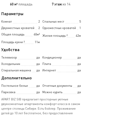
60 м²
площадь
7 этаж
из 14
Параметры
Комнат
2
Спальных мест
5
Двухместных кроватей
2
Одноместных кроватей
1
Общая площадь
60м²
Жилая площадь
²
42м
Площадь кухни
²
11м
Удобства
Телевизор
да
Кондиционер
да
Холодильник
да
Плита
да
Стиральная машина
да
Интернет
да
Дополнительно
Постельное белье
да
Отчетные документы
да
Парковка
да
Можно курить
да
APART BIZ SIB предлагает просторные уютные
двухкомнатные апартаменты комфорт класса в самом
центре столицы Сибири. Есть бойлер. Проживание
детей до 10 лет бесплатное, без предоставления