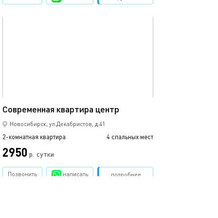
обновлено 11.12.2025
Ещё фото
54м²
Современная квартира центр
Апартамент с в
Новосибирск, ул.Декабристов, д.41
2-комнатная квартира
4 спальных мест
2-комнатная квартира
2950
р.
сутки
от
Позвонить
написать
Забронировать
подробнее
обновлено 16.05.2025