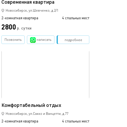
Современная квартира
Евродвушечка в
Новосибирск, ул.Шевченко, д.2/1
2-комнатная квартира
4 спальных мест
2-комнатная квартира
2800
3500
р.
сутки
Позвонить
написать
Забронировать
подробнее
обновлено 25.03.2022
Ещё фото
56м²
Комфортабельный отдых
Современные а
Новосибирск, ул.Сакко и Ванцетти, д.77
2-комнатная квартира
4 спальных мест
2-комнатная квартира