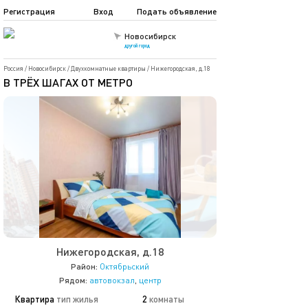
Регистрация
Вход
Подать объявление
Новосибирск
другой город
Россия
/
Новосибирск
/
Двухкомнатные квартиры
/
Нижегородская, д.18
В ТРЁХ ШАГАХ ОТ МЕТРО
Нижегородская, д.18
Район:
Октябрьский
Рядом:
автовокзал
,
центр
Квартира
тип жилья
2
комнаты